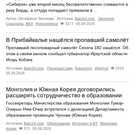
«Сибиряк» уже второй месяц беспрепятственно сливаются в
реку Бердь, а оттуда попадают прямиком в ...
Автор: Октябрина Тихонова.
Источник:
Babr24.com
.
Экология
,
Скандалы
,
ЖКХ
Новосибирск
3277
05.08.2026
В Прибайкалье нашёлся пропавший самолёт
Пропавший лесопожарный самолёт Cessna 182 нашёлся. Об
этом в своём канале сообщил губернатор Иркутской области
Игорь Кобзев.
Источник:
Babr24.com
.
Происшествия
,
Транспорт
Иркутск
1010
05.08.2026
Монголия и Южная Корея договорились
расширять сотрудничество в образовании
Госсекретарь Министерства образования Монголии Тумэр-
Очирын Ням-Очир встретился с делегацией Департамента
образования провинции Чуннам (Южная Корея).
Источник:
Babr24.com
.
Образование
,
Интернет и ИТ
Монголия
,
Корея
571
05.08.2026