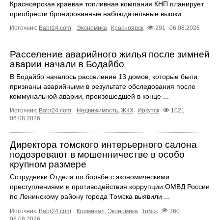
Красноярская краевая топливная компания КНП планирует
приобрести бронированные наблюдательные вышки.
Источник:
Babr24.com
.
Экономика
Красноярск
291
06.08.2026
Расселение аварийного жилья после зимней
аварии начали в Бодайбо
В Бодайбо началось расселение 13 домов, которые были
признаны аварийными в результате обследования после
коммунальной аварии, произошедшей в конце ...
Источник:
Babr24.com
.
Недвижимость
,
ЖКХ
Иркутск
1021
06.08.2026
Директора томского интерьерного салона
подозревают в мошенничестве в особо
крупном размере
Сотрудники Отдела по борьбе с экономическими
преступлениями и противодействия коррупции ОМВД России
по Ленинскому району города Томска выявили ...
Источник:
Babr24.com
.
Криминал
,
Экономика
Томск
360
06.08.2026