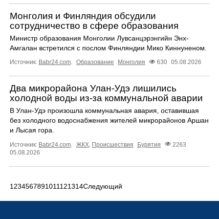
Монголия и Финляндия обсудили
сотрудничество в сфере образования
Министр образования Монголии Лувсанцэрэнгийн Энх-
Амгалан встретился с послом Финляндии Мико Киннуненом.
Источник:
Babr24.com
.
Образование
Монголия
630
05.08.2026
Два микрорайона Улан-Удэ лишились
холодной воды из-за коммунальной аварии
В Улан-Удэ произошла коммунальная авария, оставившая
без холодного водоснабжения жителей микрорайонов Аршан
и Лысая гора.
Источник:
Babr24.com
.
ЖКХ
,
Происшествия
Бурятия
2263
05.08.2026
1
2
3
4
5
6
7
8
9
10
11
12
13
14
Следующий