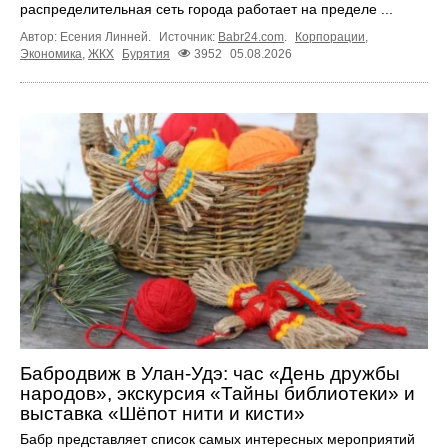
распределительная сеть города работает на пределе ...
Автор: Есения Линней.
Источник:
Babr24.com
.
Корпорации
,
Экономика
,
ЖКХ
Бурятия
3952
05.08.2026
Бабродвиж в Улан-Удэ: час «День дружбы
народов», экскурсия «Тайны библиотеки» и
выставка «Шёпот нити и кисти»
Бабр представляет список самых интересных мероприятий