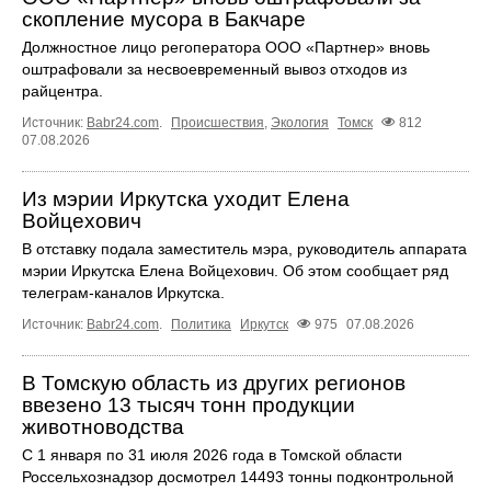
скопление мусора в Бакчаре
Должностное лицо регоператора ООО «Партнер» вновь
оштрафовали за несвоевременный вывоз отходов из
райцентра.
Источник:
Babr24.com
.
Происшествия
,
Экология
Томск
812
07.08.2026
Из мэрии Иркутска уходит Елена
Войцехович
В отставку подала заместитель мэра, руководитель аппарата
мэрии Иркутска Елена Войцехович. Об этом сообщает ряд
телеграм‑каналов Иркутска.
Источник:
Babr24.com
.
Политика
Иркутск
975
07.08.2026
В Томскую область из других регионов
ввезено 13 тысяч тонн продукции
животноводства
С 1 января по 31 июля 2026 года в Томской области
Россельхознадзор досмотрел 14493 тонны подконтрольной