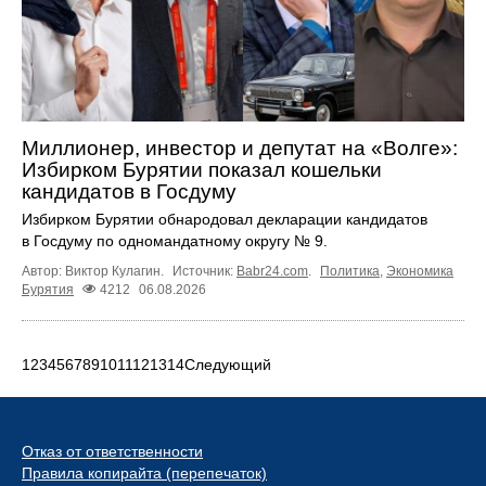
Миллионер, инвестор и депутат на «Волге»:
Избирком Бурятии показал кошельки
кандидатов в Госдуму
Избирком Бурятии обнародовал декларации кандидатов
в Госдуму по одномандатному округу № 9.
Автор: Виктор Кулагин.
Источник:
Babr24.com
.
Политика
,
Экономика
Бурятия
4212
06.08.2026
1
2
3
4
5
6
7
8
9
10
11
12
13
14
Следующий
Отказ от ответственности
Правила копирайта (перепечаток)