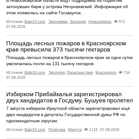
В Новосибирской области ищут подрядчика на поднятие
затонувших барж у острова Нечунаевский. Информация об
этом появилась на сайте Госзакупок.
Источник:
Babr24.com
.
Экономика
,
Экология
Новосибирск
872
07.08.2026
Площадь лесных пожаров в Красноярском
крае превысила 373 тысячи гектаров
Площадь лесных пожаров в Красноярском крае за одни сутки
увеличилась почти на 131 тысячу гектаров.
Источник:
Babr24.com
.
Экология
,
Происшествия
Красноярск
734
07.08.2026
Избирком Прибайкалья зарегистрировал
двух кандидатов в Госдуму. Бушуев пролетел
7 августа избирком Иркутской области зарегистрировал ещё
двух кандидатов в депутаты Государственной думы РФ по
одномандатным округам.
Источник:
Babr24.com
.
Политика
Иркутск
1116
07.08.2026