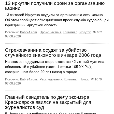
13 иркутян получили сроки за организацию
казино
13 жителей Иркутска осудили за организацию сети казино.
Об этом сообщает объединённая пресс‑служба судов общей
юрисдикции Иркутской области.
Источник:
Babr24.com
.
Происшествия
,
Криминал
Иркутск
402
07.08.2026
Стрежевчанина осудят за убийство
случайного знакомого в январе 2006 года
На скамье подсудимых скоро окажется 42-летний мужчина,
обвиняемый в убийстве (часть 1 статьи 105 УК РФ),
совершенном более 20 лет назад в городе ...
Источник:
Babr24.com
.
Расследования
,
Криминал
Томск
1070
07.08.2026
Главный свидетель по делу экс-мэра
Красноярска явился на закрытый для
журналистов суд
В Центральном районном суде Красноярска 6 августа