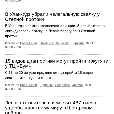
07.08.2026
В Улан-Удэ убрали нелегальную свалку у
Степной протоки
В Улан-Удэ в рамках экологической акции «Чистый четверг»
ликвидировали свалку на Левом берегу близ Степной
протоки.
Источник:
Babr24.com
.
Экология
,
Общество
Бурятия
2151
07.08.2026
15 видов диагностики могут пройти иркутяне
у ТЦ «Бум»
С 18 по 20 августа иркутяне смогут пройти 15 видов
диагностики в одном месте.
Источник:
Babr24.com
.
Здоровье
,
Общество
Иркутск
803
07.08.2026
Лесозаготовитель возместит 487 тысяч
ущерба животному миру в Шегарском
районе