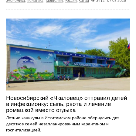
Экономика
,
Политика
Монголия
,
Россия
,
Китай
3412
07.08.2026
Новосибирский «Чкаловец» отправил детей
в инфекционку: сыпь, рвота и лечение
ромашкой вместо отдыха
Летние каникулы в Искитимском районе обернулись для
десятков семей незапланированным карантином и
госпитализацией.