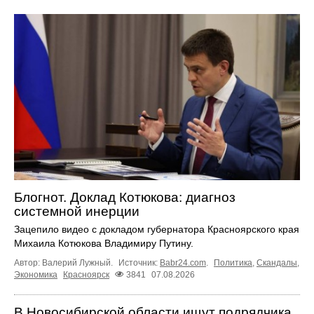
Блогнот. Доклад Котюкова: диагноз
системной инерции
Зацепило видео с докладом губернатора Красноярского края
Михаила Котюкова Владимиру Путину.
Автор: Валерий Лужный.
Источник:
Babr24.com
.
Политика
,
Скандалы
,
Экономика
Красноярск
3841
07.08.2026
В Новосибирской области ищут подрядчика