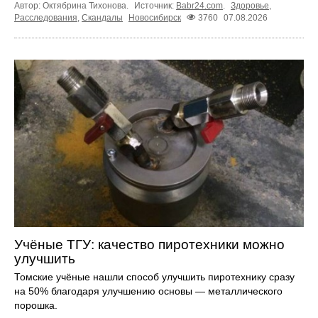
Автор: Октябрина Тихонова.
Источник:
Babr24.com
.
Здоровье
,
Расследования
,
Скандалы
Новосибирск
3760
07.08.2026
Учёные ТГУ: качество пиротехники можно
улучшить
Томские учёные нашли способ улучшить пиротехнику сразу
на 50% благодаря улучшению основы — металлического
порошка.