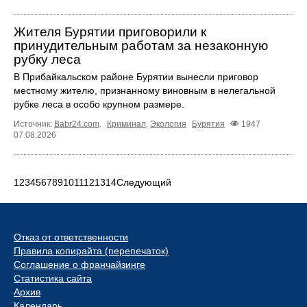
Жителя Бурятии приговорили к
принудительным работам за незаконную
рубку леса
В Прибайкальском районе Бурятии вынесли приговор
местному жителю, признанному виновным в нелегальной
рубке леса в особо крупном размере.
Источник:
Babr24.com
.
Криминал
,
Экология
Бурятия
1947
07.08.2026
1
2
3
4
5
6
7
8
9
10
11
12
13
14
Следующий
Отказ от ответственности
Правила копирайта (перепечаток)
Соглашение о франчайзинге
Статистика сайта
Архив
Календарь