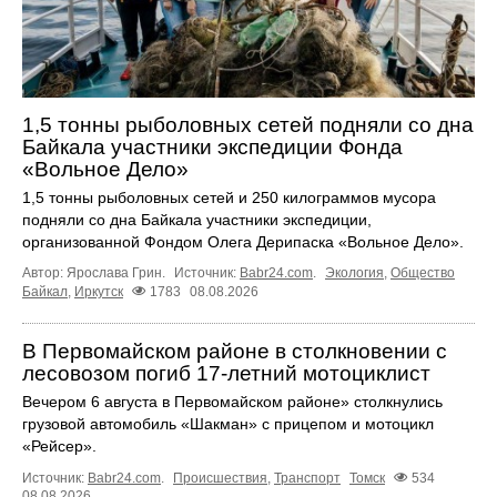
1,5 тонны рыболовных сетей подняли со дна
Байкала участники экспедиции Фонда
«Вольное Дело»
1,5 тонны рыболовных сетей и 250 килограммов мусора
подняли со дна Байкала участники экспедиции,
организованной Фондом Олега Дерипаска «Вольное Дело».
Автор: Ярослава Грин.
Источник:
Babr24.com
.
Экология
,
Общество
Байкал
,
Иркутск
1783
08.08.2026
В Первомайском районе в столкновении с
лесовозом погиб 17-летний мотоциклист
Вечером 6 августа в Первомайском районе» столкнулись
грузовой автомобиль «Шакман» с прицепом и мотоцикл
«Рейсер».
Источник:
Babr24.com
.
Происшествия
,
Транспорт
Томск
534
08.08.2026