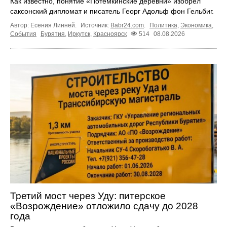
Как известно, понятие «Потёмкинские деревни» изобрёл
саксонский дипломат и писатель Георг Адольф фон Гельбиг.
Автор: Есения Линней.
Источник:
Babr24.com
.
Политика
,
Экономика
,
События
Бурятия
,
Иркутск
,
Красноярск
514
08.08.2026
Третий мост через Уду: питерское
«Возрождение» отложило сдачу до 2028
года