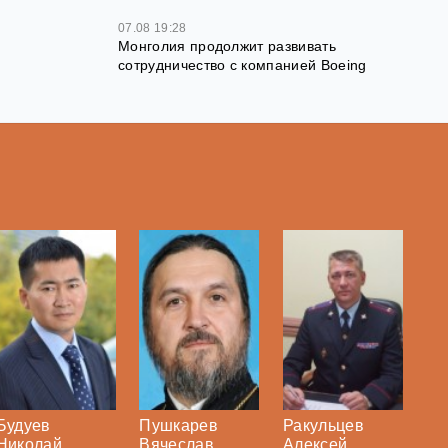
07.08 19:28
Монголия продолжит развивать
сотрудничество с компанией Boeing
Будуев
Пушкарев
Ракульцев
Николай
Вячеслав
Алексей