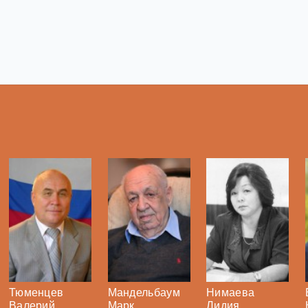
Тюменцев
Мандельбаум
Нимаева
Валерий
Марк
Лидия