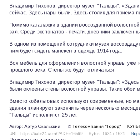
Владимир Тихонов, директор музея "Тальцы": «Здание
сейчас. Здесь нары были. Здесь столик для приема п
Помимо каталажки в здании воссозданной волостной 
зал. Среди экспонатов - печати, дневники заключенн
В одном из помещений сотрудники музея воссоздадут 
ним будет сидеть манекен в одежде 1914 года.
Вся мебель для оформления волостной управы уже го
прошлого века. Стены же будут отличаться.
Владимир Тихонов, директор музея "Тальцы": «Здесь 
были оклеены стены волостной управы. Такие обои м
Вместо кобальтовых используют современные, но ма
здания планируют закончить через несколько месяце
"Тальцы" исполнится 25 лет.
Артур Скальский
©
Телекомпания "Город"
КУЛЬ
URL: https://babr24.com/?ADE=16569
Bytes: 1624 / 1624
Вер
Поделиться в соцсетях: