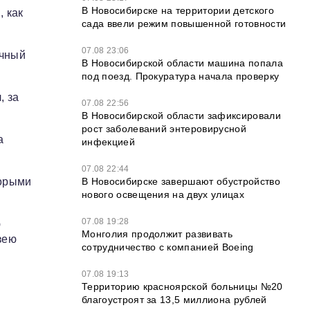
В Новосибирске на территории детского
, как
сада ввели режим повышенной готовности
07.08 23:06
очный
В Новосибирской области машина попала
под поезд. Прокуратура начала проверку
, за
07.08 22:56
В Новосибирской области зафиксировали
рост заболеваний энтеровирусной
а
инфекцией
07.08 22:44
В Новосибирске завершают обустройство
торыми
нового освещения на двух улицах
07.08 19:28
ю
Монголия продолжит развивать
зею
сотрудничество с компанией Boeing
07.08 19:13
Территорию красноярской больницы №20
благоустроят за 13,5 миллиона рублей