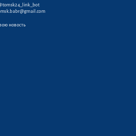
@tomsk24_link_bot
omsk.babr@gmail.com
вою новость