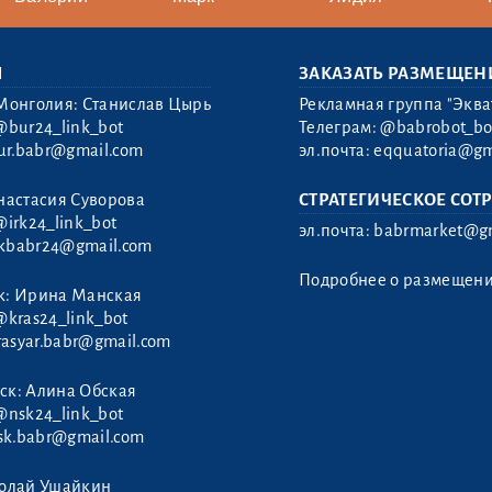
Ы
ЗАКАЗАТЬ РАЗМЕЩЕН
Монголия: Станислав Цырь
Рекламная группа "Эква
@bur24_link_bot
Телеграм:
@babrobot_bo
ur.babr@gmail.com
эл.почта:
eqquatoria@gm
настасия Суворова
СТРАТЕГИЧЕСКОЕ СОТ
@irk24_link_bot
эл.почта:
babrmarket@gm
rkbabr24@gmail.com
Подробнее о размещен
к: Ирина Манская
@kras24_link_bot
rasyar.babr@gmail.com
ск: Алина Обская
@nsk24_link_bot
sk.babr@gmail.com
колай Ушайкин