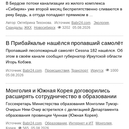
В Бердске потоки канализации из жилого комплекса
«Сибиряк» уже второй месяц беспрепятственно сливаются в
реку Бердь, а оттуда попадают прямиком в ...
Автор: Октябрина Тихонова.
Источник:
Babr24.com
.
Экология
,
Скандалы
,
ЖКХ
Новосибирск
3202
05.08.2026
В Прибайкалье нашёлся пропавший самолёт
Пропавший лесопожарный самолёт Cessna 182 нашёлся. Об
этом в своём канале сообщил губернатор Иркутской области
Игорь Кобзев.
Источник:
Babr24.com
.
Происшествия
,
Транспорт
Иркутск
1000
05.08.2026
Монголия и Южная Корея договорились
расширять сотрудничество в образовании
Госсекретарь Министерства образования Монголии Тумэр-
Очирын Ням-Очир встретился с делегацией Департамента
образования провинции Чуннам (Южная Корея).
Источник:
Babr24.com
.
Образование
,
Интернет и ИТ
Монголия
,
Корея
565
05.08.2026