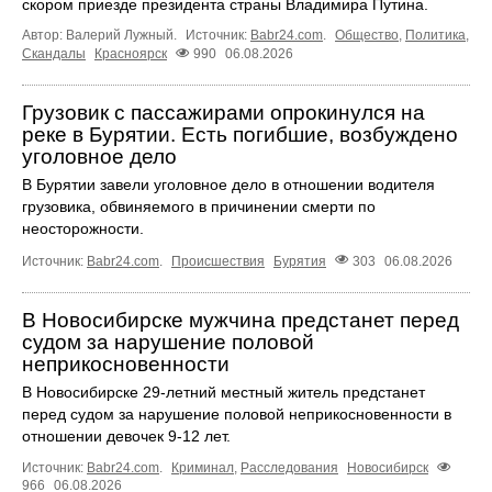
скором приезде президента страны Владимира Путина.
Автор: Валерий Лужный.
Источник:
Babr24.com
.
Общество
,
Политика
,
Скандалы
Красноярск
990
06.08.2026
Грузовик с пассажирами опрокинулся на
реке в Бурятии. Есть погибшие, возбуждено
уголовное дело
В Бурятии завели уголовное дело в отношении водителя
грузовика, обвиняемого в причинении смерти по
неосторожности.
Источник:
Babr24.com
.
Происшествия
Бурятия
303
06.08.2026
В Новосибирске мужчина предстанет перед
судом за нарушение половой
неприкосновенности
В Новосибирске 29-летний местный житель предстанет
перед судом за нарушение половой неприкосновенности в
отношении девочек 9-12 лет.
Источник:
Babr24.com
.
Криминал
,
Расследования
Новосибирск
966
06.08.2026