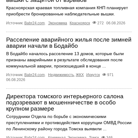
Красноярская краевая топливная компания КНП планирует
приобрести бронированные наблюдательные вышки.
Источник:
Babr24.com
.
Экономика
Красноярск
272
06.08.2026
Расселение аварийного жилья после зимней
аварии начали в Бодайбо
В Бодайбо началось расселение 13 домов, которые были
признаны аварийными в результате обследования после
коммунальной аварии, произошедшей в конце ...
Источник:
Babr24.com
.
Недвижимость
,
ЖКХ
Иркутск
971
06.08.2026
Директора томского интерьерного салона
подозревают в мошенничестве в особо
крупном размере
Сотрудники Отдела по борьбе с экономическими
преступлениями и противодействия коррупции ОМВД России
по Ленинскому району города Томска выявили ...
Источник:
Babr24.com
.
Криминал
,
Экономика
Томск
346