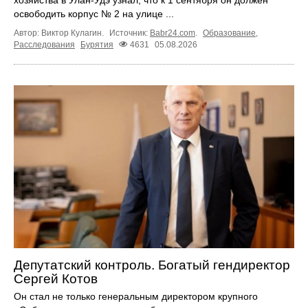
хозяйства в Улан-Удэ узнал, что к 1 сентября он должен
освободить корпус № 2 на улице ...
Автор: Виктор Кулагин.
Источник:
Babr24.com
.
Образование
,
Расследования
Бурятия
4631
05.08.2026
Депутатский контроль. Богатый гендиректор
Сергей Котов
Он стал не только генеральным директором крупного