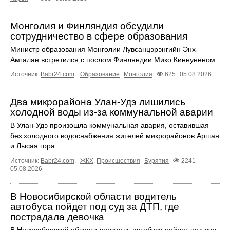
Монголия и Финляндия обсудили
сотрудничество в сфере образования
Министр образования Монголии Лувсанцэрэнгийн Энх-
Амгалан встретился с послом Финляндии Мико Киннуненом.
Источник:
Babr24.com
.
Образование
Монголия
625
05.08.2026
Два микрорайона Улан-Удэ лишились
холодной воды из-за коммунальной аварии
В Улан-Удэ произошла коммунальная авария, оставившая
без холодного водоснабжения жителей микрорайонов Аршан
и Лысая гора.
Источник:
Babr24.com
.
ЖКХ
,
Происшествия
Бурятия
2241
05.08.2026
В Новосибирской области водитель
автобуса пойдет под суд за ДТП, где
пострадала девочка
В Новосибирской области водитель автобуса пойдет под суд