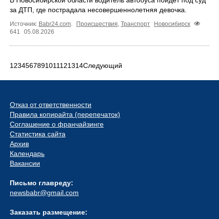
за ДТП, где пострадала несовершеннолетняя девочка.
Источник:
Babr24.com
.
Происшествия
,
Транспорт
Новосибирск
641
05.08.2026
1
2
3
4
5
6
7
8
9
10
11
12
13
14
Следующий
Отказ от ответственности
Правила копирайта (перепечаток)
Соглашение о франчайзинге
Статистика сайта
Архив
Календарь
Вакансии
Письмо главреду:
newsbabr@gmail.com
Заказать размещение: