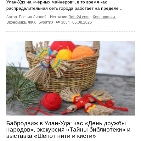
Улан-Удэ на «чёрных майнеров», в то время как
распределительная сеть города работает на пределе ...
Автор: Есения Линней.
Источник:
Babr24.com
.
Корпорации
,
Экономика
,
ЖКХ
Бурятия
3884
05.08.2026
Бабродвиж в Улан-Удэ: час «День дружбы
народов», экскурсия «Тайны библиотеки» и
выставка «Шёпот нити и кисти»