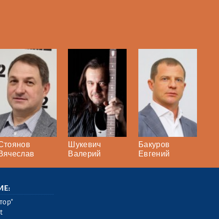
Стоянов
Шукевич
Бакуров
Вячеслав
Валерий
Евгений
ИЕ:
тор"
t