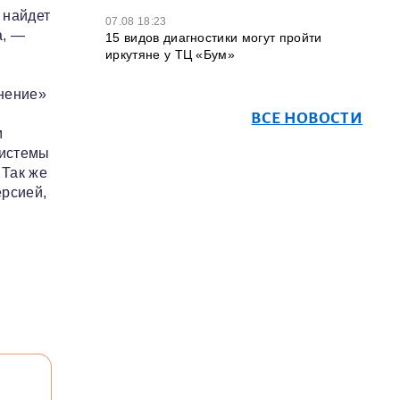
 найдет
07.08 18:23
а, —
15 видов диагностики могут пройти
иркутяне у ТЦ «Бум»
нение»
ВСЕ НОВОСТИ
м
системы
 Так же
ерсией,