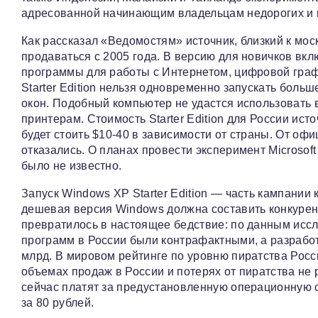
адресованной начинающим владельцам недорогих и
Как рассказал «Ведомостям» источник, близкий к мос
продаваться с 2005 года. В версию для новичков вк
программы для работы с Интернетом, цифровой граф
Starter Edition нельзя одновременно запускать больш
окон. Подобный компьютер не удастся использовать 
принтерам. Стоимость Starter Edition для России ист
будет стоить $10-40 в зависимости от страны. От оф
отказались. О планах провести эксперимент Microsoft
было не известно.
Запуск Windows XP Starter Edition — часть кампании
дешевая версия Windows должна составить конкурен
превратилось в настоящее бедствие: по данным исс
программ в России были контрафактными, а разрабо
млрд. В мировом рейтинге по уровню пиратства Росси
объемах продаж в России и потерях от пиратства не 
сейчас платят за предустановленную операционную с
за 80 рублей.