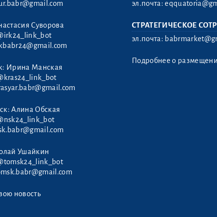
ur.babr@gmail.com
эл.почта:
eqquatoria@gm
настасия Суворова
СТРАТЕГИЧЕСКОЕ СОТ
@irk24_link_bot
эл.почта:
babrmarket@gm
rkbabr24@gmail.com
Подробнее о размещен
к: Ирина Манская
@kras24_link_bot
rasyar.babr@gmail.com
ск: Алина Обская
@nsk24_link_bot
sk.babr@gmail.com
колай Ушайкин
@tomsk24_link_bot
omsk.babr@gmail.com
вою новость