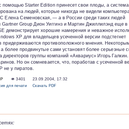
 помощью Starter Edition принесет свои плоды, а система
ирована на людей, которые никогда не видели компьютер
C Елена Семеновская, — а в России среди таких людей
 Gartner Group Дион Уиггинз и Мартин Джиллилэнд еще в
 SE демонстрирует хорошие намерения и неважное испол
Windows XP для владельцев усеченной версии подстегнет
ов придерживаются противоположного мнения. Некоторы
, а более продвинутые сами установят более серьезные 
а директоров группы компаний «Аквариус» Игорь Галкин.
инов. Но он сомневается, что, поработав с усеченной в
 не у пиратов.
Р
3401
23.09.2004, 17:32
сия для печати
Скачать PDF
сетях: