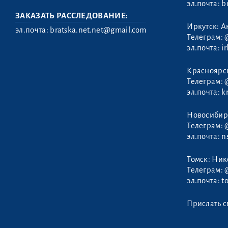
эл.почта:
b
ЗАКАЗАТЬ РАССЛЕДОВАНИЕ:
Иркутск: А
эл.почта:
bratska.net.net@gmail.com
Телеграм:
эл.почта:
i
Нарантуяа
Красноярс
Загдхүүгийн
Телеграм:
эл.почта:
k
Новосибир
Телеграм:
эл.почта:
n
Томск: Ни
Телеграм:
эл.почта:
t
Прислать с