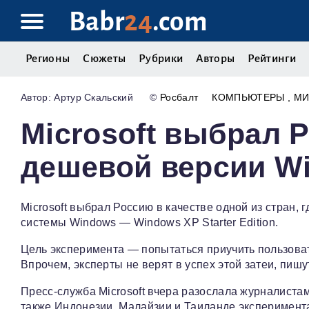
Babr
24
.com
Регионы
Сюжеты
Рубрики
Авторы
Рейтинги
Артур Скальский
©
Росбалт
КОМПЬЮТЕРЫ
МИ
Microsoft выбрал 
дешевой версии W
Microsoft выбрал Россию в качестве одной из стран,
системы Windows — Windows XP Starter Edition.
Цель эксперимента — попытаться приучить пользова
Впрочем, эксперты не верят в успех этой затеи, пиш
Пресс-служба Microsoft вчера разослала журналиста
также Индонезии, Малайзии и Таиланде эксперимента