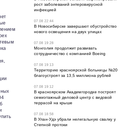
рост заболеваний энтеровирусной
инфекцией
нет
07.08 22:44
ные
В Новосибирске завершают обустройство
влением
нового освещения на двух улицах
рех
етевым
07.08 19:28
Монголия продолжит развивать
нка
сотрудничество с компанией Boeing
ия,
07.08 19:13
Территорию красноярской больницы №20
благоустроят за 13,5 миллиона рублей
ции
07.08 19:12
рных
В красноярском Академгородке построят
семиэтажный деловой центр с видовой
04
террасой на крыше
об
и
07.08 18:58
упить
В Улан-Удэ убрали нелегальную свалку у
Степной протоки