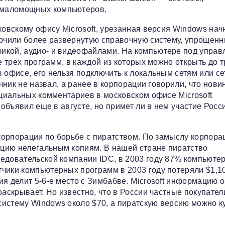
 маломощных компьютеров.
ковскому офису Microsoft, урезанная версия Windows нач
лючили более развернутую справочную систему, упрощен
икой, аудио- и видеофайлами. На компьютере под упра
е трех программ, в каждой из которых можно открыть до т
в офисе, его нельзя подключить к локальным сетям или с
очник не назвал, а ранее в корпорации говорили, что нови
ициальных комментариев в московском офисе Microsoft
 объявил еще в августе, но примет ли в нем участие Росс
 корпорации по борьбе с пиратством. По замыслу корпора
цию нелегальным копиям. В нашей стране пиратство
ледовательской компании IDC, в 2003 году 87% компьюте
тчики компьютерных программ в 2003 году потеряли $1,1
я делит 5-6-е место с Зимбабве. Microsoft информацию 
раскрывает. Но известно, что в России частные покупател
истему Windows около $70, а пиратскую версию можно к