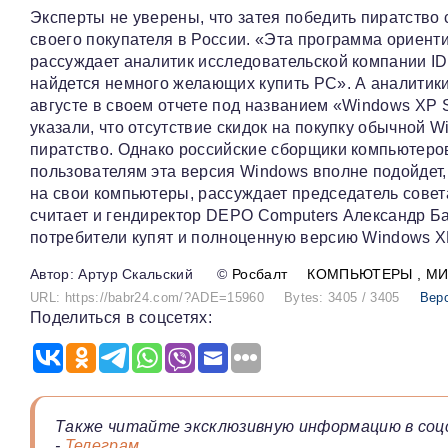
Эксперты не уверены, что затея победить пиратство с
своего покупателя в России. «Эта программа ориент
рассуждает аналитик исследовательской компании ID
найдется немного желающих купить PC». А аналитики
августе в своем отчете под названием «Windows XP
указали, что отсутствие скидок на покупку обычной 
пиратство. Однако российские сборщики компьютер
пользователям эта версия Windows вполне подойдет
на свои компьютеры, рассуждает председатель совет
считает и гендиректор DEPO Computers Александр Бар
потребители купят и полноценную версию Windows XP
Артур Скальский
©
Росбалт
КОМПЬЮТЕРЫ
МИ
URL: https://babr24.com/?ADE=15960
Bytes: 3405 / 3405
Вер
Поделиться в соцсетях:
Также читайте эксклюзивную информацию в соц
-
Телеграм