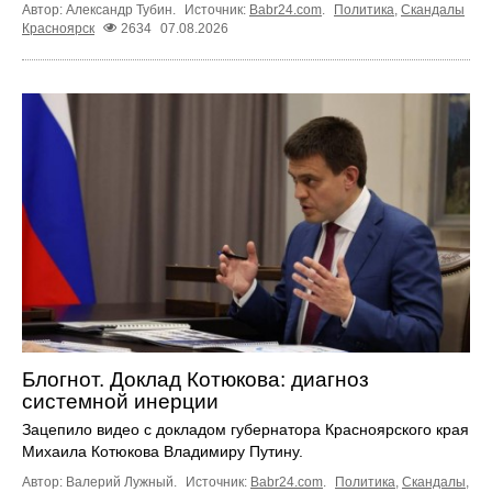
Автор: Александр Тубин.
Источник:
Babr24.com
.
Политика
,
Скандалы
Красноярск
2634
07.08.2026
Блогнот. Доклад Котюкова: диагноз
системной инерции
Зацепило видео с докладом губернатора Красноярского края
Михаила Котюкова Владимиру Путину.
Автор: Валерий Лужный.
Источник:
Babr24.com
.
Политика
,
Скандалы
,