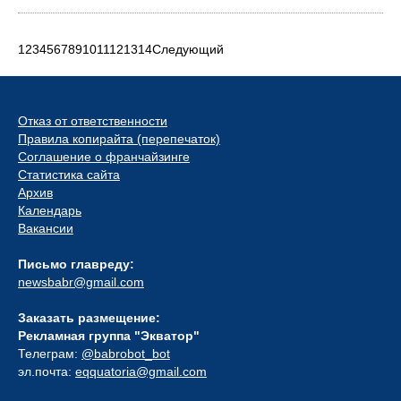
1
2
3
4
5
6
7
8
9
10
11
12
13
14
Следующий
Отказ от ответственности
Правила копирайта (перепечаток)
Соглашение о франчайзинге
Статистика сайта
Архив
Календарь
Вакансии
Письмо главреду:
newsbabr@gmail.com
Заказать размещение:
Рекламная группа "Экватор"
Телеграм:
@babrobot_bot
эл.почта:
eqquatoria@gmail.com