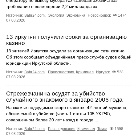
оператору по вывозу мусора АО «Спецавтохозяйство»
требование о возмещении 2,2 миллиарда за ...
Источник:
Babr24.com
.
Экология
,
Экономика
Новосибирск
1474
07.08.2026
13 иркутян получили сроки за организацию
казино
13 жителей Иркутска осудили за организацию сети казино.
Об этом сообщает объединённая пресс‑служба судов общей
юрисдикции Иркутской области.
Источник:
Babr24.com
.
Происшествия
,
Криминал
Иркутск
538
07.08.2026
Стрежевчанина осудят за убийство
случайного знакомого в январе 2006 года
На скамье подсудимых скоро окажется 42-летний мужчина,
обвиняемый в убийстве (часть 1 статьи 105 УК РФ),
совершенном более 20 лет назад в городе ...
Источник:
Babr24.com
.
Расследования
,
Криминал
Томск
1598
07.08.2026