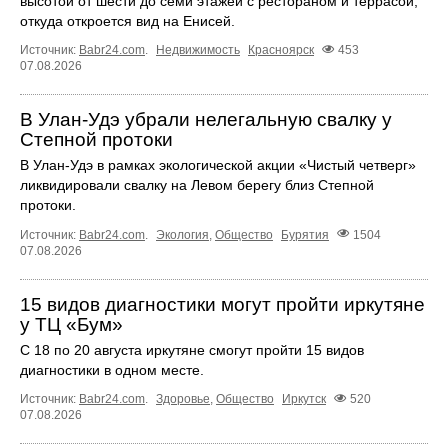
высотой от шести до семи этажей с рестораном и террасой,
откуда откроется вид на Енисей.
Источник:
Babr24.com
.
Недвижимость
Красноярск
453
07.08.2026
В Улан-Удэ убрали нелегальную свалку у
Степной протоки
В Улан-Удэ в рамках экологической акции «Чистый четверг»
ликвидировали свалку на Левом берегу близ Степной
протоки.
Источник:
Babr24.com
.
Экология
,
Общество
Бурятия
1504
07.08.2026
15 видов диагностики могут пройти иркутяне
у ТЦ «Бум»
С 18 по 20 августа иркутяне смогут пройти 15 видов
диагностики в одном месте.
Источник:
Babr24.com
.
Здоровье
,
Общество
Иркутск
520
07.08.2026