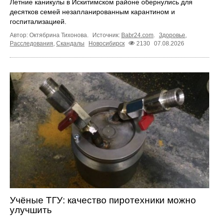
Летние каникулы в Искитимском районе обернулись для
десятков семей незапланированным карантином и
госпитализацией.
Автор: Октябрина Тихонова.
Источник:
Babr24.com
.
Здоровье
,
Расследования
,
Скандалы
Новосибирск
2130
07.08.2026
Учёные ТГУ: качество пиротехники можно
улучшить