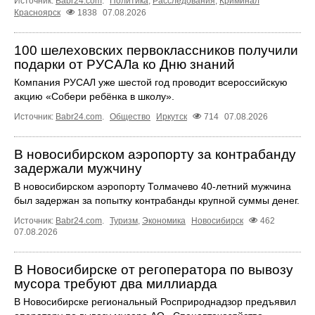
Источник:
Babr24.com
.
Политика
,
Расследования
,
Криминал
Красноярск
1838
07.08.2026
100 шелеховских первоклассников получили
подарки от РУСАЛа ко Дню знаний
Компания РУСАЛ уже шестой год проводит всероссийскую
акцию «Собери ребёнка в школу».
Источник:
Babr24.com
.
Общество
Иркутск
714
07.08.2026
В новосибирском аэропорту за контрабанду
задержали мужчину
В новосибирском аэропорту Толмачево 40-летний мужчина
был задержан за попытку контрабанды крупной суммы денег.
Источник:
Babr24.com
.
Туризм
,
Экономика
Новосибирск
462
07.08.2026
В Новосибирске от регоператора по вывозу
мусора требуют два миллиарда
В Новосибирске региональный Росприроднадзор предъявил