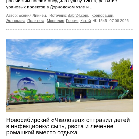
российским послом обсудило судьбу ТЭЦ‑3, развитие
урановых проектов в Дорнодском узле и ...
Автор: Есения Линней.
Источник:
Babr24.com
.
Корпорации
,
Экономика
,
Политика
Монголия
,
Россия
,
Китай
1545
07.08.2026
Новосибирский «Чкаловец» отправил детей
в инфекционку: сыпь, рвота и лечение
ромашкой вместо отдыха