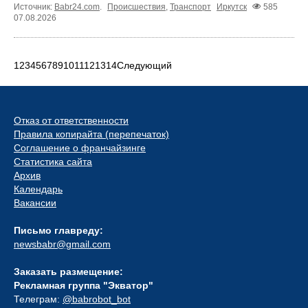
Источник:
Babr24.com
.
Происшествия
,
Транспорт
Иркутск
585
07.08.2026
1
2
3
4
5
6
7
8
9
10
11
12
13
14
Следующий
Отказ от ответственности
Правила копирайта (перепечаток)
Соглашение о франчайзинге
Статистика сайта
Архив
Календарь
Вакансии
Письмо главреду:
newsbabr@gmail.com
Заказать размещение:
Рекламная группа "Экватор"
Телеграм:
@babrobot_bot