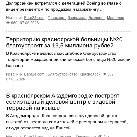
Дэлгэрсайхан встретился с делегацией Boeing во главе с
вице-президентом по продажам и маркетингу ...
Источник:
Babr24.com
.
Транспорт
,
Экономика
,
Экология
Монголия
860
07.08.2026
Территорию красноярской больницы №20
благоустроят за 13,5 миллиона рублей
В Красноярске началось масштабное благоустройство
территории межрайонной клинической больницы №20 имени
Берзона.
Источник:
Babr24.com
.
Благоустройство
Красноярск
367
07.08.2026
В красноярском Академгородке построят
семиэтажный деловой центр с видовой
террасой на крыше
В Академгородке Красноярска возведут деловой центр
высотой от шести до семи этажей с рестораном и террасой,
откуда откроется вид на Енисей.
Источник:
Babr24.com
.
Недвижимость
Красноярск
344