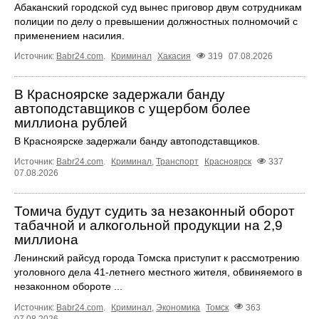
Абаканский городской суд вынес приговор двум сотрудникам
полиции по делу о превышении должностных полномочий с
применением насилия.
Источник:
Babr24.com
.
Криминал
Хакасия
319
07.08.2026
В Красноярске задержали банду
автоподставщиков с ущербом более
миллиона рублей
В Красноярске задержали банду автоподставщиков.
Источник:
Babr24.com
.
Криминал
,
Транспорт
Красноярск
337
07.08.2026
Томича будут судить за незаконный оборот
табачной и алкогольной продукции на 2,9
миллиона
Ленинский райсуд города Томска приступит к рассмотрению
уголовного дела 41-летнего местного жителя, обвиняемого в
незаконном обороте ...
Источник:
Babr24.com
.
Криминал
,
Экономика
Томск
363
07.08.2026