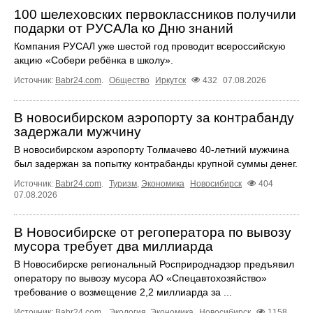
100 шелеховских первоклассников получили
подарки от РУСАЛа ко Дню знаний
Компания РУСАЛ уже шестой год проводит всероссийскую
акцию «Собери ребёнка в школу».
Источник:
Babr24.com
.
Общество
Иркутск
432
07.08.2026
В новосибирском аэропорту за контрабанду
задержали мужчину
В новосибирском аэропорту Толмачево 40-летний мужчина
был задержан за попытку контрабанды крупной суммы денег.
Источник:
Babr24.com
.
Туризм
,
Экономика
Новосибирск
404
07.08.2026
В Новосибирске от регоператора по вывозу
мусора требует два миллиарда
В Новосибирске региональный Росприроднадзор предъявил
оператору по вывозу мусора АО «Спецавтохозяйство»
требование о возмещение 2,2 миллиарда за ...
Источник:
Babr24.com
.
Экология
,
Экономика
Новосибирск
1158