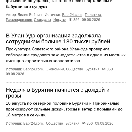
физически ощущаешь, как от нее несет нафталином из
бабушкиного сундука.
Автор: Лилия Войнич.
Источник:
Babr24.com
.
Политика
,
Расследования
,
Скандалы
Иркутск
356
09.08.2026
В Улан-Удэ организация задолжала
сотрудникам больше 180 тысяч рублей
Прокуратура Советского района Улан-Удэ проверила
соблюдение трудового законодательства в одном из местных
жилищно-строительных кооперативов.
Источник:
Babr24.com
.
Экономика
,
Общество
Бурятия
350
09.08.2026
Неделя в Бурятии начнется с дождей и
грозы
10 августа по северной половине Бурятии и Прибайкалью
прогнозируют сильные дожди, грозы и ветер с порывами до
18 метров в секунду.
Источник:
Babr24.com
.
Общество
Бурятия
356
09.08.2026