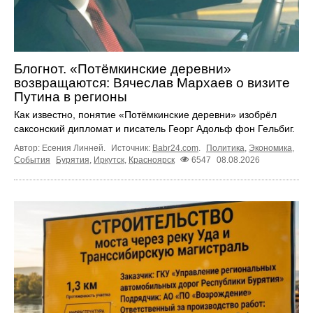
Блогнот. «Потёмкинские деревни»
возвращаются: Вячеслав Мархаев о визите
Путина в регионы
Как известно, понятие «Потёмкинские деревни» изобрёл
саксонский дипломат и писатель Георг Адольф фон Гельбиг.
Автор: Есения Линней.
Источник:
Babr24.com
.
Политика
,
Экономика
,
События
Бурятия
,
Иркутск
,
Красноярск
6547
08.08.2026