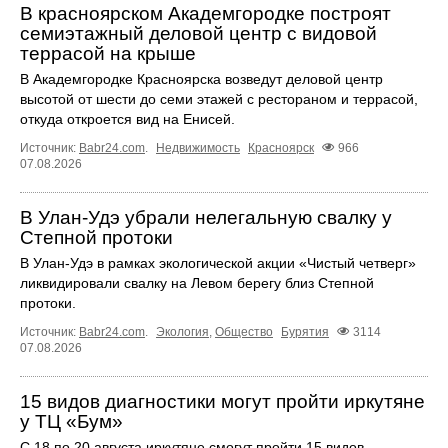
В красноярском Академгородке построят
семиэтажный деловой центр с видовой
террасой на крыше
В Академгородке Красноярска возведут деловой центр
высотой от шести до семи этажей с рестораном и террасой,
откуда откроется вид на Енисей.
Источник:
Babr24.com
.
Недвижимость
Красноярск
966
07.08.2026
В Улан-Удэ убрали нелегальную свалку у
Степной протоки
В Улан-Удэ в рамках экологической акции «Чистый четверг»
ликвидировали свалку на Левом берегу близ Степной
протоки.
Источник:
Babr24.com
.
Экология
,
Общество
Бурятия
3114
07.08.2026
15 видов диагностики могут пройти иркутяне
у ТЦ «Бум»
С 18 по 20 августа иркутяне смогут пройти 15 видов