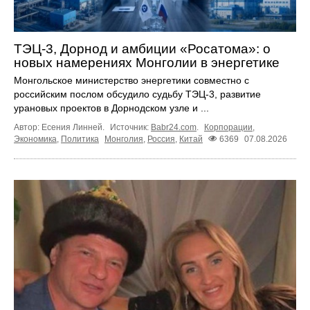
ТЭЦ-3, Дорнод и амбиции «Росатома»: о
новых намерениях Монголии в энергетике
Монгольское министерство энергетики совместно с
российским послом обсудило судьбу ТЭЦ‑3, развитие
урановых проектов в Дорнодском узле и ...
Автор: Есения Линней.
Источник:
Babr24.com
.
Корпорации
,
Экономика
,
Политика
Монголия
,
Россия
,
Китай
6369
07.08.2026