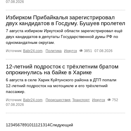
07.08.2026
Избирком Прибайкалья зарегистрировал
двух кандидатов в Госдуму. Бушуев пролетел
7 августа избирком Иркутской области зарегистрировал ещё
двух кандидатов в депутаты Государственной думы РФ по
одномандатным округам.
Источник:
Babr24.com
.
Политика
Иркутск
3851
07.08.2026
12‑летний подросток с трёхлетним братом
опрокинулись на байке в Харике
6 августа в селе Харик Куйтунского района в ДТП попали
12‑летний подросток на мотоцикле и его трёхлетний
пассажир.
Источник:
Babr24.com
.
Происшествия
,
Транспорт
Иркутск
752
07.08.2026
1
2
3
4
5
6
7
8
9
10
11
12
13
14
Следующий