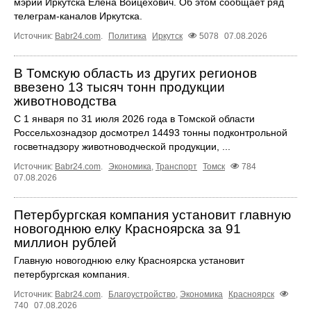
мэрии Иркутска Елена Войцехович. Об этом сообщает ряд
телеграм‑каналов Иркутска.
Источник:
Babr24.com
.
Политика
Иркутск
5078
07.08.2026
В Томскую область из других регионов
ввезено 13 тысяч тонн продукции
животноводства
С 1 января по 31 июля 2026 года в Томской области
Россельхознадзор досмотрел 14493 тонны подконтрольной
госветнадзору животноводческой продукции, ...
Источник:
Babr24.com
.
Экономика
,
Транспорт
Томск
784
07.08.2026
Петербургская компания установит главную
новогоднюю елку Красноярска за 91
миллион рублей
Главную новогоднюю елку Красноярска установит
петербургская компания.
Источник:
Babr24.com
.
Благоустройство
,
Экономика
Красноярск
740
07.08.2026