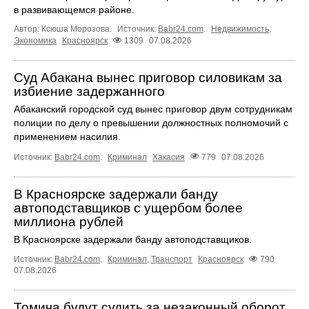
в развивающемся районе.
Автор: Ксюша Морозова.
Источник:
Babr24.com
.
Недвижимость
,
Экономика
Красноярск
1309
07.08.2026
Суд Абакана вынес приговор силовикам за
избиение задержанного
Абаканский городской суд вынес приговор двум сотрудникам
полиции по делу о превышении должностных полномочий с
применением насилия.
Источник:
Babr24.com
.
Криминал
Хакасия
779
07.08.2026
В Красноярске задержали банду
автоподставщиков с ущербом более
миллиона рублей
В Красноярске задержали банду автоподставщиков.
Источник:
Babr24.com
.
Криминал
,
Транспорт
Красноярск
790
07.08.2026
Томича будут судить за незаконный оборот