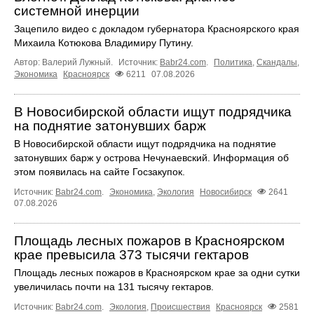
системной инерции
Зацепило видео с докладом губернатора Красноярского края
Михаила Котюкова Владимиру Путину.
Автор: Валерий Лужный.
Источник:
Babr24.com
.
Политика
,
Скандалы
,
Экономика
Красноярск
6211
07.08.2026
В Новосибирской области ищут подрядчика
на поднятие затонувших барж
В Новосибирской области ищут подрядчика на поднятие
затонувших барж у острова Нечунаевский. Информация об
этом появилась на сайте Госзакупок.
Источник:
Babr24.com
.
Экономика
,
Экология
Новосибирск
2641
07.08.2026
Площадь лесных пожаров в Красноярском
крае превысила 373 тысячи гектаров
Площадь лесных пожаров в Красноярском крае за одни сутки
увеличилась почти на 131 тысячу гектаров.
Источник:
Babr24.com
.
Экология
,
Происшествия
Красноярск
2581