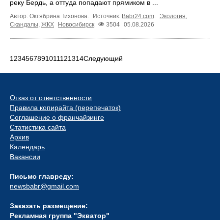
реку Бердь, а оттуда попадают прямиком в ...
Автор: Октябрина Тихонова.
Источник:
Babr24.com
.
Экология
,
Скандалы
,
ЖКХ
Новосибирск
3504
05.08.2026
1
2
3
4
5
6
7
8
9
10
11
12
13
14
Следующий
Отказ от ответственности
Правила копирайта (перепечаток)
Соглашение о франчайзинге
Статистика сайта
Архив
Календарь
Вакансии
Письмо главреду:
newsbabr@gmail.com
Заказать размещение:
Рекламная группа "Экватор"