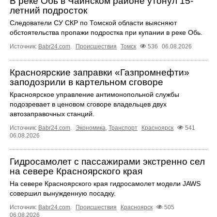
В реке Обь в Чаинском районе утонул 15-
летний подросток
Следователи СУ СКР по Томской области выясняют
обстоятельства пропажи подростка при купании в реке Обь.
Источник:
Babr24.com
.
Происшествия
Томск
536
06.08.2026
Красноярские заправки «Газпромнефти»
заподозрили в картельном сговоре
Красноярское управление антимонопольной службы
подозревает в ценовом сговоре владельцев двух
автозаправочных станций.
Источник:
Babr24.com
.
Экономика
,
Транспорт
Красноярск
541
06.08.2026
Гидросамолет с пассажирами экстренно сел
на севере Красноярского края
На севере Красноярского края гидросамолет модели JAWS
совершил вынужденную посадку.
Источник:
Babr24.com
.
Происшествия
Красноярск
505
06.08.2026