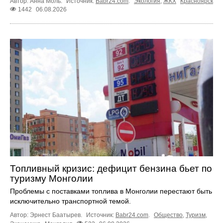
Автор: Анна Моль.
Источник:
Babr24.com
.
Экология
,
ЖКХ
Красноярск
1442
06.08.2026
Топливный кризис: дефицит бензина бьет по
туризму Монголии
Проблемы с поставками топлива в Монголии перестают быть
исключительно транспортной темой.
Автор: Эрнест Баатырев.
Источник:
Babr24.com
.
Общество
,
Туризм
,