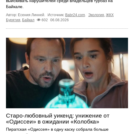
выискивать нарушителей среди владельцев турбаз на
Байкале.
Автор: Есения Линней.
Источник:
Babr24.com
.
Экология
,
ЖКХ
Бурятия
,
Байкал
602
06.08.2026
Старо-любовный уикенд: унижение от
«Одиссеи» в ожидании «Колобка»
Пиратская «Одиссея» в одну каску собрала больше