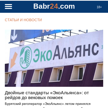
Babr
24
.com
18+
СТАТЬИ И НОВОСТИ
Двойные стандарты «ЭкоАльянса»: от
рейдов до вековых помоек
Бурятский регоператор «ЭкоАльянс» летом принялся