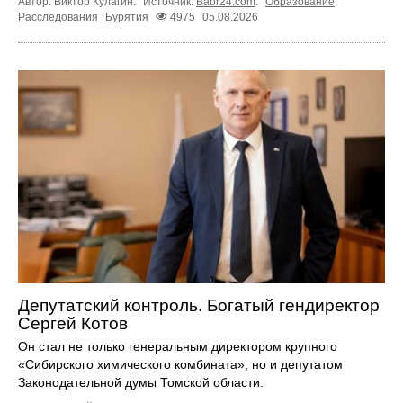
Автор: Виктор Кулагин.
Источник:
Babr24.com
.
Образование
,
Расследования
Бурятия
4975
05.08.2026
Депутатский контроль. Богатый гендиректор
Сергей Котов
Он стал не только генеральным директором крупного
«Сибирского химического комбината», но и депутатом
Законодательной думы Томской области.