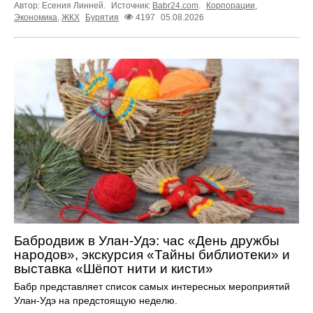
Автор: Есения Линней.
Источник:
Babr24.com
.
Корпорации
,
Экономика
,
ЖКХ
Бурятия
4197
05.08.2026
Бабродвиж в Улан-Удэ: час «День дружбы
народов», экскурсия «Тайны библиотеки» и
выставка «Шёпот нити и кисти»
Бабр представляет список самых интересных мероприятий
Улан-Удэ на предстоящую неделю.