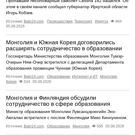
Пропавший лесопожарный самолёт Cessna 182 нашёлся. Об
этом в своём канале сообщил губернатор Иркутской области
Игорь Кобзев.
Источник:
Babr24.com
.
Происшествия
,
Транспорт
Иркутск
964
05.08.2026
Монголия и Южная Корея договорились
расширять сотрудничество в образовании
Госсекретарь Министерства образования Монголии Тумэр-
Очирын Ням-Очир встретился с делегацией Департамента
образования провинции Чуннам (Южная Корея).
Источник:
Babr24.com
.
Образование
,
Интернет и ИТ
Монголия
,
Корея
534
05.08.2026
Монголия и Финляндия обсудили
сотрудничество в сфере образования
Министр образования Монголии Лувсанцэрэнгийн Энх-
Амгалан встретился с послом Финляндии Мико Киннуненом.
Источник:
Babr24.com
.
Образование
Монголия
595
05.08.2026