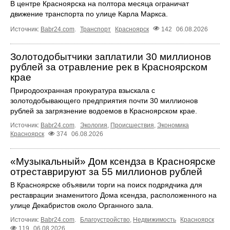
В центре Красноярска на полтора месяца ограничат
движение транспорта по улице Карла Маркса.
Источник:
Babr24.com
.
Транспорт
Красноярск
142
06.08.2026
Золотодобытчики заплатили 30 миллионов
рублей за отравление рек в Красноярском
крае
Природоохранная прокуратура взыскала с
золотодобывающего предприятия почти 30 миллионов
рублей за загрязнение водоемов в Красноярском крае.
Источник:
Babr24.com
.
Экология
,
Происшествия
,
Экономика
Красноярск
374
06.08.2026
«Музыкальный» Дом ксендза в Красноярске
отреставрируют за 55 миллионов рублей
В Красноярске объявили торги на поиск подрядчика для
реставрации знаменитого Дома ксендза, расположенного на
улице Декабристов около Органного зала.
Источник:
Babr24.com
.
Благоустройство
,
Недвижимость
Красноярск
119
06.08.2026