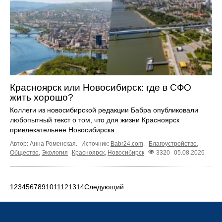
Красноярск или Новосибирск: где в СФО
жить хорошо?
Коллеги из новосибирской редакции Бабра опубликовали
любопытный текст о том, что для жизни Красноярск
привлекательнее Новосибирска.
Автор: Анна Роменская.
Источник:
Babr24.com
.
Благоустройство
,
Общество
,
Экология
Красноярск
,
Новосибирск
3320
05.08.2026
1
2
3
4
5
6
7
8
9
10
11
12
13
14
Следующий