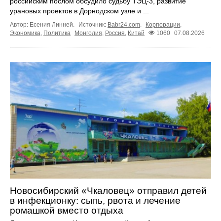
российским послом обсудило судьбу ТЭЦ‑3, развитие
урановых проектов в Дорнодском узле и ...
Автор: Есения Линней.
Источник:
Babr24.com
.
Корпорации
,
Экономика
,
Политика
Монголия
,
Россия
,
Китай
1060
07.08.2026
Новосибирский «Чкаловец» отправил детей
в инфекционку: сыпь, рвота и лечение
ромашкой вместо отдыха