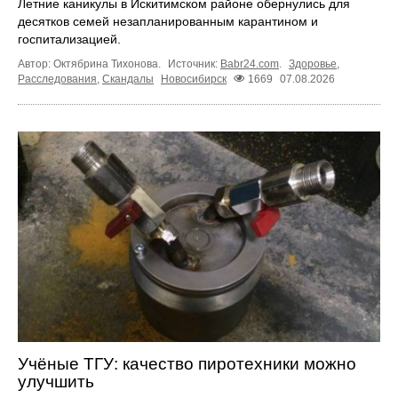
Летние каникулы в Искитимском районе обернулись для
десятков семей незапланированным карантином и
госпитализацией.
Автор: Октябрина Тихонова.
Источник:
Babr24.com
.
Здоровье
,
Расследования
,
Скандалы
Новосибирск
1669
07.08.2026
Учёные ТГУ: качество пиротехники можно
улучшить