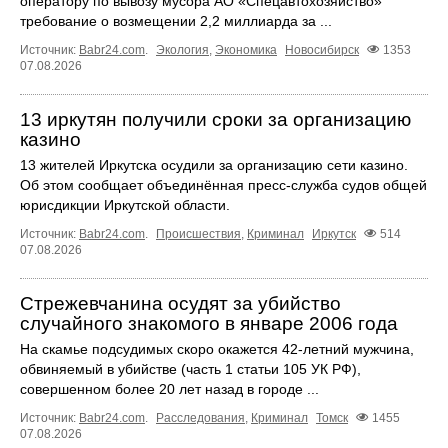
оператору по вывозу мусора АО «Спецавтохозяйство»
требование о возмещении 2,2 миллиарда за ...
Источник:
Babr24.com
.
Экология
,
Экономика
Новосибирск
1353
07.08.2026
13 иркутян получили сроки за организацию
казино
13 жителей Иркутска осудили за организацию сети казино.
Об этом сообщает объединённая пресс‑служба судов общей
юрисдикции Иркутской области.
Источник:
Babr24.com
.
Происшествия
,
Криминал
Иркутск
514
07.08.2026
Стрежевчанина осудят за убийство
случайного знакомого в январе 2006 года
На скамье подсудимых скоро окажется 42-летний мужчина,
обвиняемый в убийстве (часть 1 статьи 105 УК РФ),
совершенном более 20 лет назад в городе ...
Источник:
Babr24.com
.
Расследования
,
Криминал
Томск
1455
07.08.2026