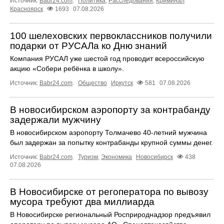
Источник:
Babr24.com
.
Политика
,
Расследования
,
Криминал
Красноярск
1693
07.08.2026
100 шелеховских первоклассников получили
подарки от РУСАЛа ко Дню знаний
Компания РУСАЛ уже шестой год проводит всероссийскую
акцию «Собери ребёнка в школу».
Источник:
Babr24.com
.
Общество
Иркутск
581
07.08.2026
В новосибирском аэропорту за контрабанду
задержали мужчину
В новосибирском аэропорту Толмачево 40-летний мужчина
был задержан за попытку контрабанды крупной суммы денег.
Источник:
Babr24.com
.
Туризм
,
Экономика
Новосибирск
438
07.08.2026
В Новосибирске от регоператора по вывозу
мусора требуют два миллиарда
В Новосибирске региональный Росприроднадзор предъявил