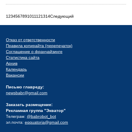
1
2
3
4
5
6
7
8
9
10
11
12
13
14
Следующий
Отказ от ответственности
Правила копирайта (перепечаток)
Соглашение о франчайзинге
Статистика сайта
Архив
Календарь
Вакансии
Письмо главреду:
newsbabr@gmail.com
Заказать размещение:
Рекламная группа "Экватор"
Телеграм:
@babrobot_bot
эл.почта:
eqquatoria@gmail.com