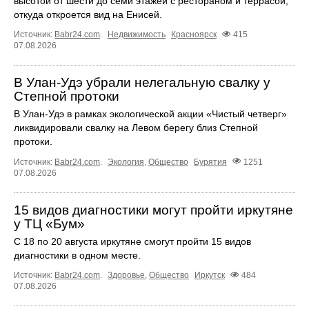
высотой от шести до семи этажей с рестораном и террасой,
откуда откроется вид на Енисей.
Источник:
Babr24.com
.
Недвижимость
Красноярск
415
07.08.2026
В Улан-Удэ убрали нелегальную свалку у
Степной протоки
В Улан-Удэ в рамках экологической акции «Чистый четверг»
ликвидировали свалку на Левом берегу близ Степной
протоки.
Источник:
Babr24.com
.
Экология
,
Общество
Бурятия
1251
07.08.2026
15 видов диагностики могут пройти иркутяне
у ТЦ «Бум»
С 18 по 20 августа иркутяне смогут пройти 15 видов
диагностики в одном месте.
Источник:
Babr24.com
.
Здоровье
,
Общество
Иркутск
484
07.08.2026