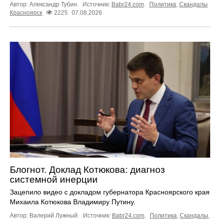
Автор: Александр Тубин.
Источник:
Babr24.com
.
Политика
,
Скандалы
Красноярск
2225
07.08.2026
Блогнот. Доклад Котюкова: диагноз
системной инерции
Зацепило видео с докладом губернатора Красноярского края
Михаила Котюкова Владимиру Путину.
Автор: Валерий Лужный.
Источник:
Babr24.com
.
Политика
,
Скандалы
,