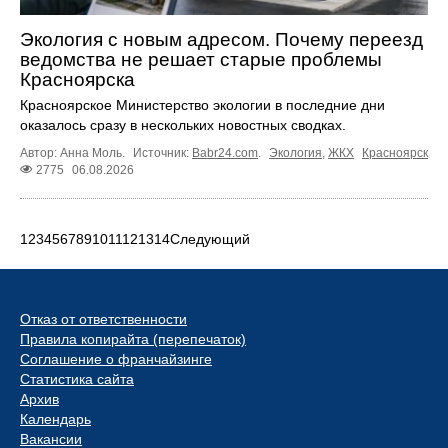
Экология с новым адресом. Почему переезд
ведомства не решает старые проблемы
Красноярска
Красноярское Министерство экологии в последние дни
оказалось сразу в нескольких новостных сводках.
Автор: Анна Моль.
Источник:
Babr24.com
.
Экология
,
ЖКХ
Красноярск
2775
06.08.2026
1
2
3
4
5
6
7
8
9
10
11
12
13
14
Следующий
Отказ от ответственности
Правила копирайта (перепечаток)
Соглашение о франчайзинге
Статистика сайта
Архив
Календарь
Вакансии