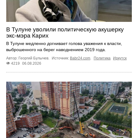
В Тулуне уволили политическую акушерку
экс-мэра Карих
В Тулуне медленно догнивает голова уважения к власти,
выброшенного на берег наводнением 2019 года.
Автор: Георгий Булычев.
Источник:
Babr24.com
.
Политика
Иркутск
4219
06.08.2026