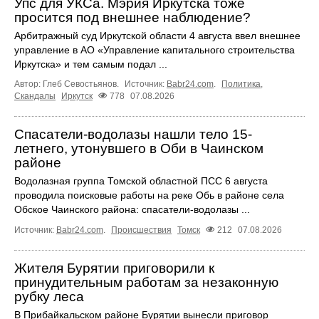
Упс для УКСа. Мэрия Иркутска тоже
просится под внешнее наблюдение?
Арбитражный суд Иркутской области 4 августа ввел внешнее
управление в АО «Управление капитального строительства
Иркутска» и тем самым подал ...
Автор: Глеб Севостьянов.
Источник:
Babr24.com
.
Политика
,
Скандалы
Иркутск
778
07.08.2026
Спасатели-водолазы нашли тело 15-
летнего, утонувшего в Оби в Чаинском
районе
Водолазная группа Томской областной ПСС 6 августа
проводила поисковые работы на реке Обь в районе села
Обское Чаинского района: спасатели-водолазы ...
Источник:
Babr24.com
.
Происшествия
Томск
212
07.08.2026
Жителя Бурятии приговорили к
принудительным работам за незаконную
рубку леса
В Прибайкальском районе Бурятии вынесли приговор