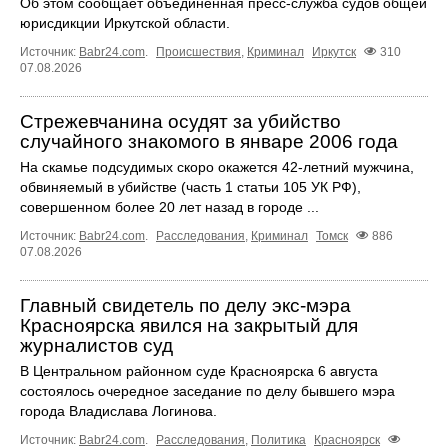
Об этом сообщает объединённая пресс‑служба судов общей
юрисдикции Иркутской области.
Источник:
Babr24.com
.
Происшествия
,
Криминал
Иркутск
310
07.08.2026
Стрежевчанина осудят за убийство
случайного знакомого в январе 2006 года
На скамье подсудимых скоро окажется 42-летний мужчина,
обвиняемый в убийстве (часть 1 статьи 105 УК РФ),
совершенном более 20 лет назад в городе ...
Источник:
Babr24.com
.
Расследования
,
Криминал
Томск
886
07.08.2026
Главный свидетель по делу экс-мэра
Красноярска явился на закрытый для
журналистов суд
В Центральном районном суде Красноярска 6 августа
состоялось очередное заседание по делу бывшего мэра
города Владислава Логинова.
Источник:
Babr24.com
.
Расследования
,
Политика
Красноярск