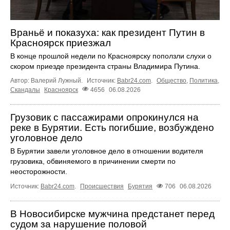
Враньё и показуха: как президент Путин в
Красноярск приезжал
В конце прошлой недели по Красноярску поползли слухи о
скором приезде президента страны Владимира Путина.
Автор: Валерий Лужный.
Источник:
Babr24.com
.
Общество
,
Политика
,
Скандалы
Красноярск
4656
06.08.2026
Грузовик с пассажирами опрокинулся на
реке в Бурятии. Есть погибшие, возбуждено
уголовное дело
В Бурятии завели уголовное дело в отношении водителя
грузовика, обвиняемого в причинении смерти по
неосторожности.
Источник:
Babr24.com
.
Происшествия
Бурятия
706
06.08.2026
В Новосибирске мужчина предстанет перед
судом за нарушение половой