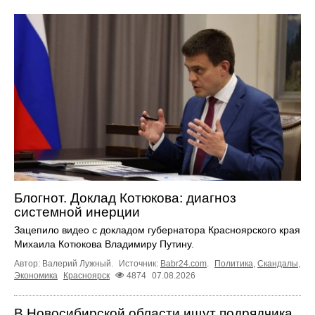
Блогнот. Доклад Котюкова: диагноз
системной инерции
Зацепило видео с докладом губернатора Красноярского края
Михаила Котюкова Владимиру Путину.
Автор: Валерий Лужный.
Источник:
Babr24.com
.
Политика
,
Скандалы
,
Экономика
Красноярск
4874
07.08.2026
В Новосибирской области ищут подрядчика