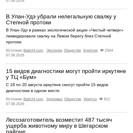
07.08.2026
В Улан-Удэ убрали нелегальную свалку у
Степной протоки
В Улан-Удэ в рамках экологической акции «Чистый четверг»
ликвидировали свалку на Левом берегу близ Степной
протоки.
Источник:
Babr24.com
.
Экология
,
Общество
Бурятия
2564
07.08.2026
15 видов диагностики могут пройти иркутяне
у ТЦ «Бум»
С 18 по 20 августа иркутяне смогут пройти 15 видов
диагностики в одном месте.
Источник:
Babr24.com
.
Здоровье
,
Общество
Иркутск
912
07.08.2026
Лесозаготовитель возместит 487 тысяч
ущерба животному миру в Шегарском
районе