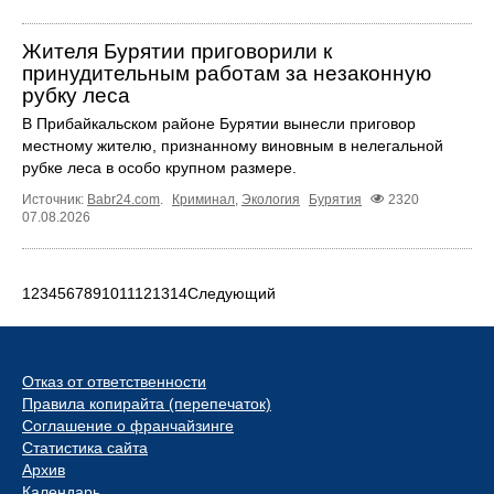
Жителя Бурятии приговорили к
принудительным работам за незаконную
рубку леса
В Прибайкальском районе Бурятии вынесли приговор
местному жителю, признанному виновным в нелегальной
рубке леса в особо крупном размере.
Источник:
Babr24.com
.
Криминал
,
Экология
Бурятия
2320
07.08.2026
1
2
3
4
5
6
7
8
9
10
11
12
13
14
Следующий
Отказ от ответственности
Правила копирайта (перепечаток)
Соглашение о франчайзинге
Статистика сайта
Архив
Календарь