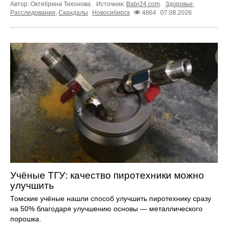
Автор: Октябрина Тихонова.
Источник:
Babr24.com
.
Здоровье
,
Расследования
,
Скандалы
Новосибирск
4864
07.08.2026
Учёные ТГУ: качество пиротехники можно
улучшить
Томские учёные нашли способ улучшить пиротехнику сразу
на 50% благодаря улучшению основы — металлического
порошка.