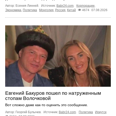
Автор: Есения Линней.
Источник:
Babr24.com
.
Корпорации
,
Экономика
,
Политика
Монголия
,
Россия
,
Китай
4674
07.08.2026
Евгений Бакуров пошел по натруженным
стопам Волочковой
Вот сложно даже как-то оценить это сообщение.
Автор: Георгий Булычев.
Источник:
Babr24.com
.
Политика
Иркутск