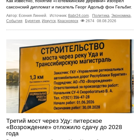
Как известно, понятие «Потёмкинские деревни» изобрёл
саксонский дипломат и писатель Георг Адольф фон Гельбиг.
Автор: Есения Линней.
Источник:
Babr24.com
.
Политика
,
Экономика
,
События
Бурятия
,
Иркутск
,
Красноярск
2674
08.08.2026
Третий мост через Уду: питерское
«Возрождение» отложило сдачу до 2028
года