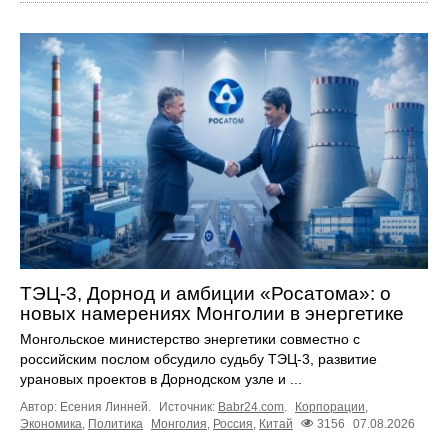
ТЭЦ-3, Дорнод и амбиции «Росатома»: о
новых намерениях Монголии в энергетике
Монгольское министерство энергетики совместно с
российским послом обсудило судьбу ТЭЦ‑3, развитие
урановых проектов в Дорнодском узле и ...
Автор: Есения Линней.
Источник:
Babr24.com
.
Корпорации
,
Экономика
,
Политика
Монголия
,
Россия
,
Китай
3156
07.08.2026