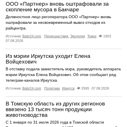
ООО «Партнер» вновь оштрафовали за
скопление мусора в Бакчаре
Должностное лицо регоператора ООО «Партнер» вновь
оштрафовали за несвоевременный вывоз отходов из
райцентра.
Источник:
Babr24.com
.
Происшествия
,
Экология
Томск
1903
07.08.2026
Из мэрии Иркутска уходит Елена
Войцехович
В отставку подала заместитель мэра, руководитель аппарата
мэрии Иркутска Елена Войцехович. Об этом сообщает ряд
телеграм‑каналов Иркутска.
Источник:
Babr24.com
.
Политика
Иркутск
3595
07.08.2026
В Томскую область из других регионов
ввезено 13 тысяч тонн продукции
животноводства
С 1 января по 31 июля 2026 года в Томской области