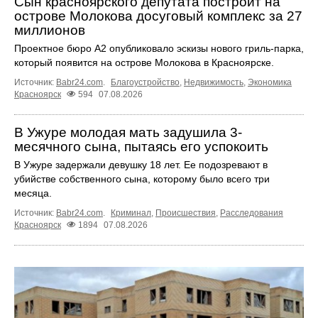
Сын красноярского депутата построит на
острове Молокова досуговый комплекс за 27
миллионов
Проектное бюро А2 опубликовало эскизы нового гриль-парка,
который появится на острове Молокова в Красноярске.
Источник:
Babr24.com
.
Благоустройство
,
Недвижимость
,
Экономика
Красноярск
594
07.08.2026
В Ужуре молодая мать задушила 3-
месячного сына, пытаясь его успокоить
В Ужуре задержали девушку 18 лет. Ее подозревают в
убийстве собственного сына, которому было всего три
месяца.
Источник:
Babr24.com
.
Криминал
,
Происшествия
,
Расследования
Красноярск
1894
07.08.2026