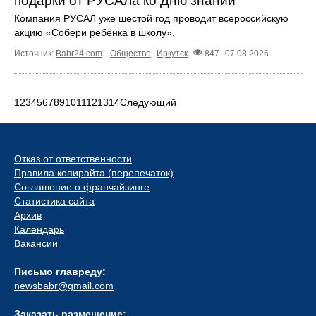
подарки от РУСАЛа ко Дню знаний
Компания РУСАЛ уже шестой год проводит всероссийскую
акцию «Собери ребёнка в школу».
Источник:
Babr24.com
.
Общество
Иркутск
847
07.08.2026
1
2
3
4
5
6
7
8
9
10
11
12
13
14
Следующий
Отказ от ответственности
Правила копирайта (перепечаток)
Соглашение о франчайзинге
Статистика сайта
Архив
Календарь
Вакансии
Письмо главреду:
newsbabr@gmail.com
Заказать размещение: