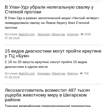
В Улан-Удэ убрали нелегальную свалку у
Степной протоки
В Улан-Удэ в рамках экологической акции «Чистый четверг»
ликвидировали свалку на Левом берегу близ Степной
протоки.
Источник:
Babr24.com
.
Экология
,
Общество
Бурятия
2030
07.08.2026
15 видов диагностики могут пройти иркутяне
у ТЦ «Бум»
С 18 по 20 августа иркутяне смогут пройти 15 видов
диагностики в одном месте.
Источник:
Babr24.com
.
Здоровье
,
Общество
Иркутск
758
07.08.2026
Лесозаготовитель возместит 487 тысяч
ущерба животному миру в Шегарском
районе
Томская межрайонная природоохранная прокуратура