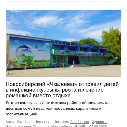
Новосибирский «Чкаловец» отправил детей
в инфекционку: сыпь, рвота и лечение
ромашкой вместо отдыха
Летние каникулы в Искитимском районе обернулись для
десятков семей незапланированным карантином и
госпитализацией.
Автор: Октябрина Тихонова.
Источник:
Babr24.com
.
Здоровье
,
Расследования
,
Скандалы
Новосибирск
3451
07.08.2026