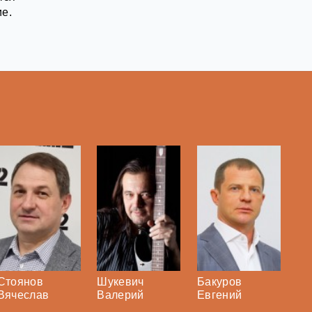
ие.
Стоянов
Шукевич
Бакуров
Вячеслав
Валерий
Евгений