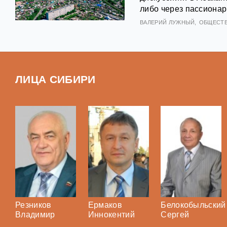
либо через пассионар
ВАЛЕРИЙ ЛУЖНЫЙ
ОБЩЕСТ
ЛИЦА СИБИРИ
Резников
Ермаков
Белокобыльский
Владимир
Иннокентий
Сергей