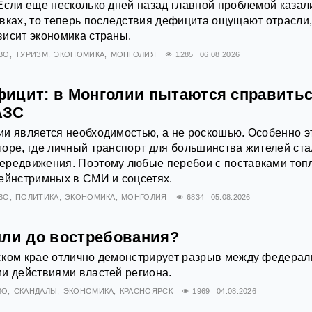
Если еще несколько дней назад главной проблемой казал
вках, то теперь последствия дефицита ощущают отрасли,
исит экономика страны.
ВО
ТУРИЗМ
ЭКОНОМИКА
МОНГОЛИЯ
1285
06.08.2026
ицит: в Монголии пытаются справитьс
АЗС
и является необходимостью, а не роскошью. Особенно э
оре, где личный транспорт для большинства жителей ста
ередвижения. Поэтому любые перебои с поставками топ
ейнстримных в СМИ и соцсетях.
ВО
ПОЛИТИКА
ЭКОНОМИКА
МОНГОЛИЯ
6834
05.08.2026
мли до востребования?
ском крае отлично демонстрирует разрыв между федерал
и действиями властей региона.
ВО
СКАНДАЛЫ
ЭКОНОМИКА
КРАСНОЯРСК
1969
04.08.2026