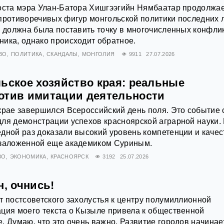
поста мэра Улан-Батора Хишгээгийн Нямбаатар продолжа
противоречивых фигур монгольской политики последних л
а должна была поставить точку в многочисленных конфли
ика, однако происходит обратное.
ВО
ПОЛИТИКА
СКАНДАЛЫ
МОНГОЛИЯ
9911
27.07.2026
льское хозяйство края: реальные
отив имитации деятельности
крае завершился Всероссийский день поля. Это событие 
для демонстрации успехов красноярской аграрной науки.
дной раз доказали высокий уровень компетенции и качес
 заложенной еще академиком Суриным.
ВО
ЭКОНОМИКА
КРАСНОЯРСК
3192
25.07.2026
н, очнись!
т постсоветского захолустья к центру полумиллионной
ция моего текста о Кызыле привела к общественной
. Думаю, что это очень важно. Развитие городов начинае