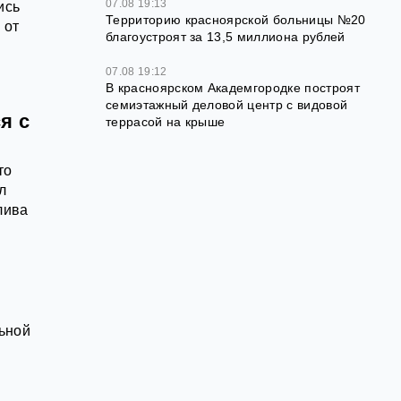
07.08 19:13
ись
Территорию красноярской больницы №20
 от
благоустроят за 13,5 миллиона рублей
07.08 19:12
В красноярском Академгородке построят
семиэтажный деловой центр с видовой
я с
террасой на крыше
то
л
лива
ьной