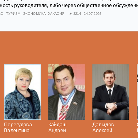
ность руководителя, либо через общественное обсужден
ВО
ТУРИЗМ
ЭКОНОМИКА
ХАКАСИЯ
3214
24.07.2026
Перегудова
Кайдаш
Давыдов
Валентина
Андрей
Алексей