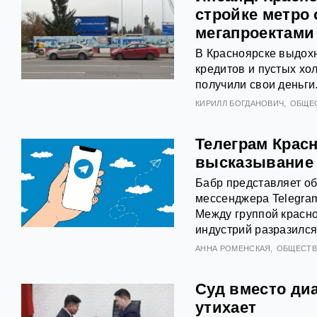
стройке метро
мегапроектами
В Красноярске выдохн
кредитов и пустых хо
получили свои деньги
КИРИЛЛ БОГДАНОВИЧ
ОБЩЕ
Телеграм Красн
высказывание
Бабр представляет об
мессенджера Telegram
Между группой красн
индустрий разразился
АННА РОМЕНСКАЯ
ОБЩЕСТ
Суд вместо диа
утихает