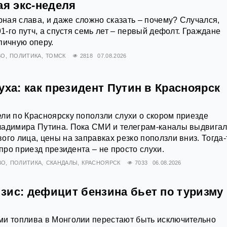
ая экс-неделя
рная слава, и даже сложно сказать – почему? Случался,
91-го путч, а спустя семь лет – первый дефолт. Граждане
пичную оперу.
ВО
ПОЛИТИКА
ТОМСК
2818
07.08.2026
уха: как президент Путин в Красноярск
ли по Красноярску поползли слухи о скором приезде
ладимира Путина. Пока СМИ и телеграм-каналы выдвига
ого лица, цены на заправках резко поползли вниз. Тогда-
 про приезд президента – не просто слухи.
ВО
ПОЛИТИКА
СКАНДАЛЫ
КРАСНОЯРСК
7033
06.08.2026
зис: дефицит бензина бьет по туризму
ми топлива в Монголии перестают быть исключительно