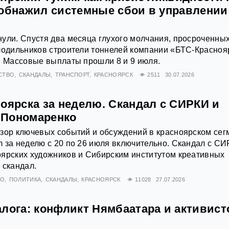
 обнажил системные сбои в управлении
ули. Спустя два месяца глухого молчания, просроченны
лодильников строители тоннелей компании «БТС-Красноя
. Массовые выплаты прошли 8 и 9 июля.
СТВО
СКАНДАЛЫ
ТРАНСПОРТ
КРАСНОЯРСК
2511
30.07.2026
оярска за неделю. Скандал с СИРКИ и
 Пономаренко
зор ключевых событий и обсуждений в красноярском сег
 за неделю с 20 по 26 июля включительно. Скандал с С
оярских художников и Сибирским институтом креативных
 скандал.
ВО
ПОЛИТИКА
СКАНДАЛЫ
КРАСНОЯРСК
11028
27.07.2026
лога: конфликт Нямбаатара и активист