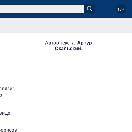
18+
Автор текста:
Артур
Скальский
.
связи",
р
виде.
Борисов