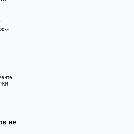
х
рск»
менте
ИРКИ
ов не