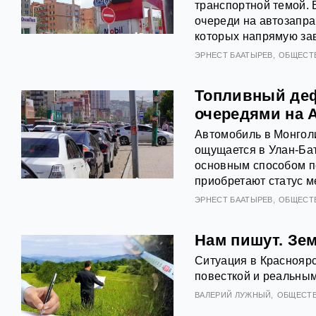
транспортной темой. 
очереди на автозапра
которых напрямую зав
ЭРНЕСТ БААТЫРЕВ
ОБЩЕСТ
Топливный деф
очередями на 
Автомобиль в Монголи
ощущается в Улан-Бат
основным способом п
приобретают статус м
ЭРНЕСТ БААТЫРЕВ
ОБЩЕСТ
Нам пишут. Зе
Ситуация в Краснояр
повесткой и реальным
ВАЛЕРИЙ ЛУЖНЫЙ
ОБЩЕСТ