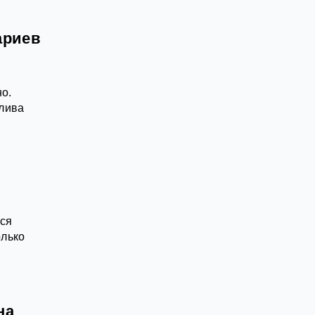
ариев
но.
плива
мся
олько
на