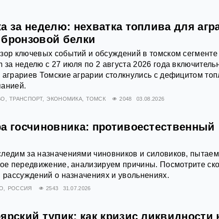
а за неделю: нехватка топлива для агр
 бронзовой белки
зор ключевых событий и обсуждений в томском сегменте
 за неделю с 27 июля по 2 августа 2026 года включитель
 аграриев Томские аграрии столкнулись с дефицитом то
панией.
ВО
ТРАНСПОРТ
ЭКОНОМИКА
ТОМСК
2048
03.08.2026
ра госчиновника: противоестественный
следим за назначениями чиновников и силовиков, пытае
ное передвижение, анализируем причины. Посмотрите ск
и рассуждений о назначениях и увольнениях.
О
РОССИЯ
2543
31.07.2026
ярский тупик: как кризис ликвидности 