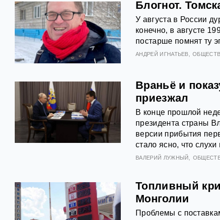
Блогнот. Томск
У августа в России ду
конечно, в августе 19
постарше помнят ту э
АНДРЕЙ ИГНАТЬЕВ
ОБЩЕСТ
Враньё и показ
приезжал
В конце прошлой неде
президента страны В
версии прибытия перв
стало ясно, что слухи
ВАЛЕРИЙ ЛУЖНЫЙ
ОБЩЕСТ
Топливный кри
Монголии
Проблемы с поставка