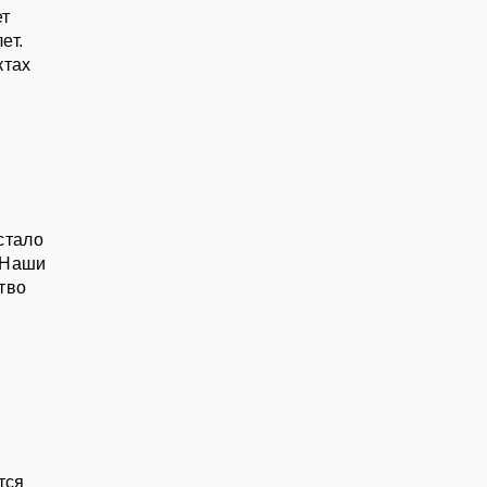
ет
ет.
ктах
стало
 Наши
тво
тся