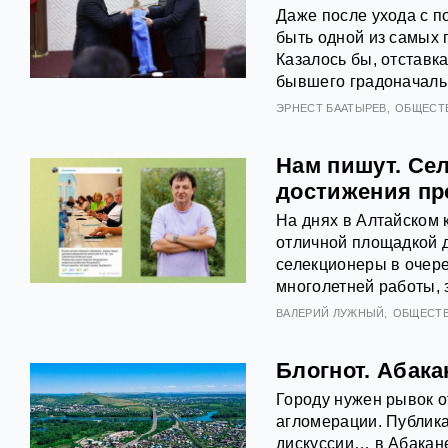
Даже после ухода с 
быть одной из самых 
Казалось бы, отставк
бывшего градоначальн
ЭРНЕСТ БААТЫРЕВ
ОБЩЕСТ
Нам пишут. Се
достижения пр
На днях в Алтайском 
отличной площадкой 
селекционеры в очере
многолетней работы,
ВАЛЕРИЙ ЛУЖНЫЙ
ОБЩЕСТ
Блогнот. Абака
Городу нужен рывок о
агломерации. Публика
дискуссии… в Абакане