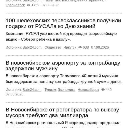
Источник:
Babr24.com
.
Политика
,
Расследования
,
Криминал
Красноярск
1759
07.08.2026
100 шелеховских первоклассников получили
подарки от РУСАЛа ко Дню знаний
Компания РУСАЛ уже шестой год проводит всероссийскую
акцию «Собери ребёнка в школу».
Источник:
Babr24.com
.
Общество
Иркутск
638
07.08.2026
В новосибирском аэропорту за контрабанду
задержали мужчину
В новосибирском аэропорту Толмачево 40-летний мужчина
был задержан за попытку контрабанды крупной суммы денег.
Источник:
Babr24.com
.
Туризм
,
Экономика
Новосибирск
449
07.08.2026
В Новосибирске от регоператора по вывозу
мусора требуют два миллиарда
В Новосибирске региональный Росприроднадзор предъявил