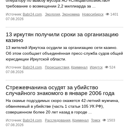
оператору по вывозу мусора АО «Спецавтохозяйство»
требование о возмещении 2,2 миллиарда за ...
Источник:
Babr24.com
.
Экология
,
Экономика
Новосибирск
1401
07.08.2026
13 иркутян получили сроки за организацию
казино
13 жителей Иркутска осудили за организацию сети казино.
Об этом сообщает объединённая пресс‑служба судов общей
юрисдикции Иркутской области.
Источник:
Babr24.com
.
Происшествия
,
Криминал
Иркутск
524
07.08.2026
Стрежевчанина осудят за убийство
случайного знакомого в январе 2006 года
На скамье подсудимых скоро окажется 42-летний мужчина,
обвиняемый в убийстве (часть 1 статьи 105 УК РФ),
совершенном более 20 лет назад в городе ...
Источник:
Babr24.com
.
Расследования
,
Криминал
Томск
1503
07.08.2026