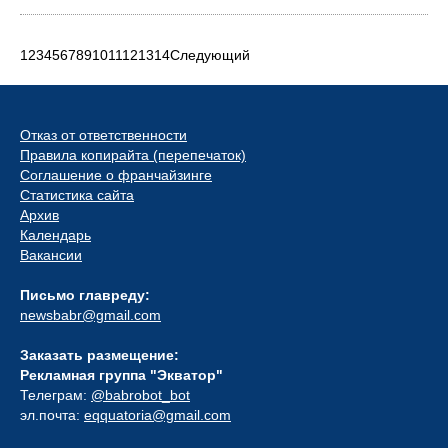
1
2
3
4
5
6
7
8
9
10
11
12
13
14
Следующий
Отказ от ответственности
Правила копирайта (перепечаток)
Соглашение о франчайзинге
Статистика сайта
Архив
Календарь
Вакансии
Письмо главреду:
newsbabr@gmail.com
Заказать размещение:
Рекламная группа "Экватор"
Телеграм:
@babrobot_bot
эл.почта:
eqquatoria@gmail.com