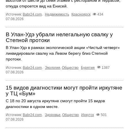
высотой от шести до семи этажей с рестораном и террасой,
откуда откроется вид на Енисей.
Источник:
Babr24.com
.
Недвижимость
Красноярск
434
07.08.2026
В Улан-Удэ убрали нелегальную свалку у
Степной протоки
В Улан-Удэ в рамках экологической акции «Чистый четверг»
ликвидировали свалку на Левом берегу близ Степной
протоки.
Источник:
Babr24.com
.
Экология
,
Общество
Бурятия
1387
07.08.2026
15 видов диагностики могут пройти иркутяне
у ТЦ «Бум»
С 18 по 20 августа иркутяне смогут пройти 15 видов
диагностики в одном месте.
Источник:
Babr24.com
.
Здоровье
,
Общество
Иркутск
501
07.08.2026