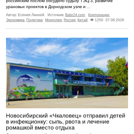
российским послом обсудило судьбу ТЭЦ‑3, развитие
урановых проектов в Дорнодском узле и ...
Автор: Есения Линней.
Источник:
Babr24.com
.
Корпорации
,
Экономика
,
Политика
Монголия
,
Россия
,
Китай
1250
07.08.2026
Новосибирский «Чкаловец» отправил детей
в инфекционку: сыпь, рвота и лечение
ромашкой вместо отдыха