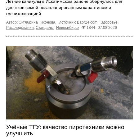
Летние каникулы в Искитимском районе обернулись для
десятков семей незапланированным карантином и
госпитализацией.
Автор: Октябрина Тихонова.
Источник:
Babr24.com
.
Здоровье
,
Расследования
,
Скандалы
Новосибирск
1844
07.08.2026
Учёные ТГУ: качество пиротехники можно
улучшить