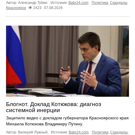
Автор: Александр Тубин.
Источник:
Babr24.com
.
Политика
,
Скандалы
Красноярск
2423
07.08.2026
Блогнот. Доклад Котюкова: диагноз
системной инерции
Зацепило видео с докладом губернатора Красноярского края
Михаила Котюкова Владимиру Путину.
Автор: Валерий Лужный.
Источник:
Babr24.com
.
Политика
,
Скандалы
,