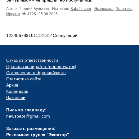
Автор: Георгий Булычев.
Источник:
Babr24.com
.
Экономика
,
Политика
Иркутск
4726
05.08.2026
1
2
3
4
5
6
7
8
9
10
11
12
13
14
Следующий
Отказ от ответственности
Правила копирайта (перепечаток)
Соглашение о франчайзинге
Статистика сайта
Архив
Календарь
Вакансии
Письмо главреду:
newsbabr@gmail.com
Заказать размещение:
Рекламная группа "Экватор"