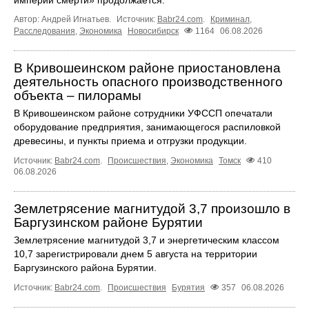
империи смерти» продолжается.
Автор: Андрей Игнатьев.
Источник:
Babr24.com
.
Криминал
,
Расследования
,
Экономика
Новосибирск
1164
06.08.2026
В Кривошеинском районе приостановлена
деятельность опасного производственного
объекта – пилорамы
В Кривошеинском районе сотрудники УФССП опечатали
оборудование предприятия, занимающегося распиловкой
древесины, и пункты приема и отгрузки продукции.
Источник:
Babr24.com
.
Происшествия
,
Экономика
Томск
410
06.08.2026
Землетрясение магнитудой 3,7 произошло в
Баргузинском районе Бурятии
Землетрясение магнитудой 3,7 и энергетическим классом
10,7 зарегистрировали днем 5 августа на территории
Баргузинского района Бурятии.
Источник:
Babr24.com
.
Происшествия
Бурятия
357
06.08.2026