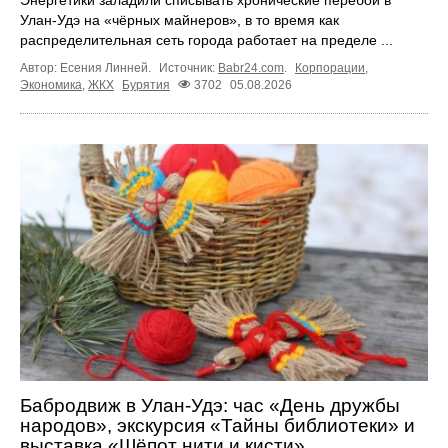
Энергетики заладили списывать хронические перебои в
Улан-Удэ на «чёрных майнеров», в то время как
распределительная сеть города работает на пределе ...
Автор: Есения Линней.
Источник:
Babr24.com
.
Корпорации
,
Экономика
,
ЖКХ
Бурятия
3702
05.08.2026
Бабродвиж в Улан-Удэ: час «День дружбы
народов», экскурсия «Тайны библиотеки» и
выставка «Шёпот нити и кисти»