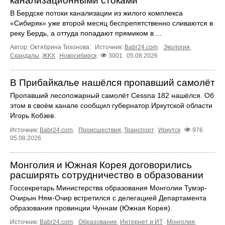
канализационными стоками
В Бердске потоки канализации из жилого комплекса
«Сибиряк» уже второй месяц беспрепятственно сливаются в
реку Бердь, а оттуда попадают прямиком в ...
Автор: Октябрина Тихонова.
Источник:
Babr24.com
.
Экология
,
Скандалы
,
ЖКХ
Новосибирск
3001
05.08.2026
В Прибайкалье нашёлся пропавший самолёт
Пропавший лесопожарный самолёт Cessna 182 нашёлся. Об
этом в своём канале сообщил губернатор Иркутской области
Игорь Кобзев.
Источник:
Babr24.com
.
Происшествия
,
Транспорт
Иркутск
976
05.08.2026
Монголия и Южная Корея договорились
расширять сотрудничество в образовании
Госсекретарь Министерства образования Монголии Тумэр-
Очирын Ням-Очир встретился с делегацией Департамента
образования провинции Чуннам (Южная Корея).
Источник:
Babr24.com
.
Образование
,
Интернет и ИТ
Монголия
,