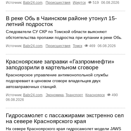
Источник:
Babr24.com
.
Происшествия
Иркутск
519
06.08.2026
В реке Обь в Чаинском районе утонул 15-
летний подросток
Следователи СУ СКР по Томской области выясняют
обстоятельства пропажи подростка при купании в реке Обь.
Источник:
Babr24.com
.
Происшествия
Томск
469
06.08.2026
Красноярские заправки «Газпромнефти»
заподозрили в картельном сговоре
Красноярское управление антимонопольной службы
подозревает в ценовом сговоре владельцев двух
автозаправочных станций.
Источник:
Babr24.com
.
Экономика
,
Транспорт
Красноярск
490
06.08.2026
Гидросамолет с пассажирами экстренно сел
на севере Красноярского края
На севере Красноярского края гидросамолет модели JAWS