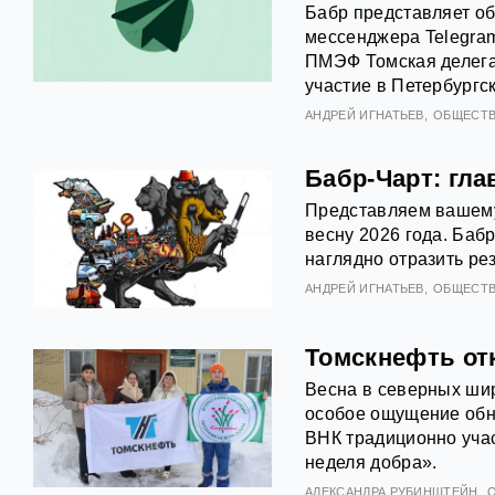
Бабр представляет об
мессенджера Telegram
ПМЭФ Томская делега
участие в Петербург
АНДРЕЙ ИГНАТЬЕВ
ОБЩЕСТ
Бабр-Чарт: гла
Представляем вашему
весну 2026 года. Баб
наглядно отразить ре
АНДРЕЙ ИГНАТЬЕВ
ОБЩЕСТ
Томскнефть от
Весна в северных шир
особое ощущение обн
ВНК традиционно уча
неделя добра».
АЛЕКСАНДРА РУБИНШТЕЙН