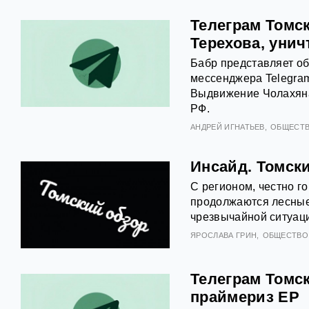
Телеграм Томс
Терехова, уни
Бабр представляет об
мессенджера Telegram
Выдвижение Чолахяна
РФ.
АНДРЕЙ ИГНАТЬЕВ
ОБЩЕСТ
Инсайд. Томск
С регионом, честно го
продолжаются лесные
чрезвычайной ситуаци
ЯРОСЛАВА ГРИН
ОБЩЕСТВО
Телеграм Томск
праймериз ЕР