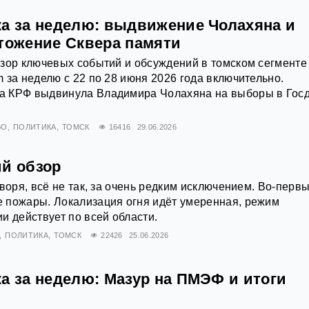
ка за неделю: выдвижение Чолахяна и
чтожение Сквера памяти
зор ключевых событий и обсуждений в томском сегменте
 за неделю с 22 по 28 июня 2026 года включительно.
 КРФ выдвинула Владимира Чолахяна на выборы в Гос
ВО
ПОЛИТИКА
ТОМСК
16416
29.06.2026
ий обзор
воря, всё не так, за очень редким исключением. Во-первы
 пожары. Локализация огня идёт умеренная, режим
и действует по всей области.
ПОЛИТИКА
ТОМСК
22426
25.06.2026
а за неделю: Мазур на ПМЭФ и итоги