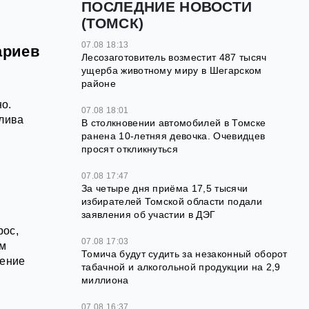
ПОСЛЕДНИЕ НОВОСТИ
(ТОМСК)
07.08 18:13
ариев
Лесозаготовитель возместит 487 тысяч
ущерба животному миру в Шегарском
районе
но.
07.08 18:01
плива
В столкновении автомобилей в Томске
ранена 10-летняя девочка. Очевидцев
просят откликнуться
07.08 17:47
За четыре дня приёма 17,5 тысячи
избирателей Томской области подали
заявления об участии в ДЭГ
рос,
07.08 17:03
ом
Томича будут судить за незаконный оборот
нение
табачной и алкогольной продукции на 2,9
миллиона
07.08 16:37