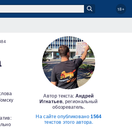
18+
384
а
слова
Автор текста:
Андрей
Томску
Игнатьев
, региональный
обозреватель.
На сайте опубликовано
1564
атив:
текстов этого автора.
ельно