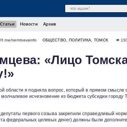
Статьи
Новости
Архив
//t.me/nemtsevainfo
ОБЩЕСТВО
ПОЛИТИКА
ТОМСК
19
емцева: «Лицо Томск
у!»
й области я подняла вопрос, который в прямом смысле 
о молчаливое исчезновение из бюджета субсидии городу 
у депутаты первого созыва закрепили справедливый норм
чёта федеральных целевых денег) должны были дополнит