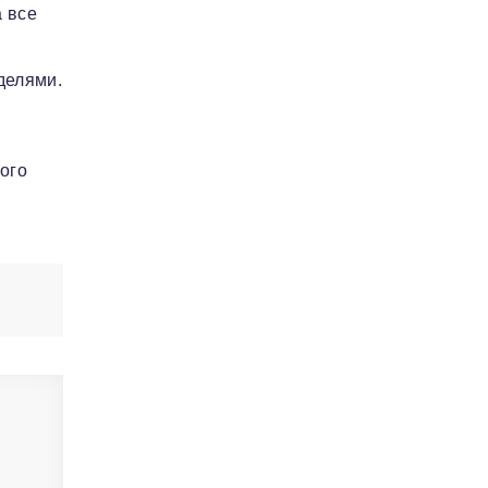
а все
делями.
ого