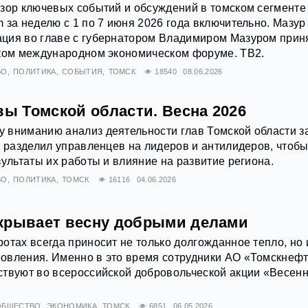
зор ключевых событий и обсуждений в томском сегменте
 за неделю с 1 по 7 июня 2026 года включительно. Мазур
ция во главе с губернатором Владимиром Мазуром прин
ском международном экономическом форуме. ТВ2.
ВО
ПОЛИТИКА
СОБЫТИЯ
ТОМСК
18540
08.06.2026
вы Томской области. Весна 2026
 вниманию анализ деятельности глав Томской области з
р разделил управленцев на лидеров и антилидеров, чтоб
зультаты их работы и влияние на развитие региона.
ВО
ПОЛИТИКА
ТОМСК
16116
04.06.2026
крывает весну добрыми делами
отах всегда приносит не только долгожданное тепло, но 
овления. Именно в это время сотрудники АО «Томскнеф
ствуют во всероссийской добровольческой акции «Весен
ОБЩЕСТВО
ЭКОНОМИКА
ТОМСК
6851
06.05.2026