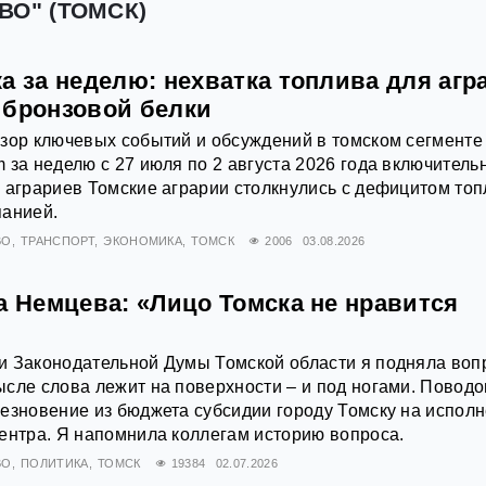
ВО" (ТОМСК)
а за неделю: нехватка топлива для агр
 бронзовой белки
зор ключевых событий и обсуждений в томском сегменте
 за неделю с 27 июля по 2 августа 2026 года включитель
 аграриев Томские аграрии столкнулись с дефицитом то
панией.
ВО
ТРАНСПОРТ
ЭКОНОМИКА
ТОМСК
2006
03.08.2026
а Немцева: «Лицо Томска не нравится
и Законодательной Думы Томской области я подняла воп
сле слова лежит на поверхности – и под ногами. Повод
езновение из бюджета субсидии городу Томску на испол
ентра. Я напомнила коллегам историю вопроса.
ВО
ПОЛИТИКА
ТОМСК
19384
02.07.2026