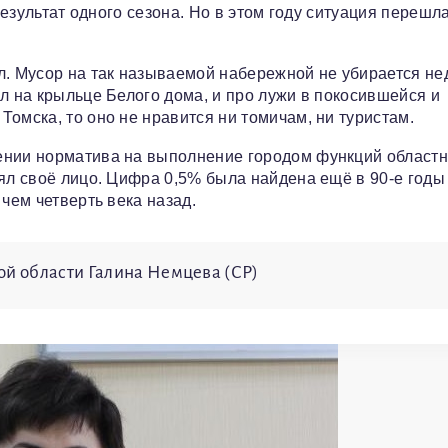
результат одного сезона. Но в этом году ситуация перешл
л. Мусор на так называемой набережной не убирается не
л на крыльце Белого дома, и про лужи в покосившейся и
омска, то оно не нравится ни томичам, ни туристам.
ении норматива на выполнение городом функций областн
рял своё лицо. Цифра 0,5% была найдена ещё в 90-е годы
чем четверть века назад.
ой области Галина Немцева (СР)