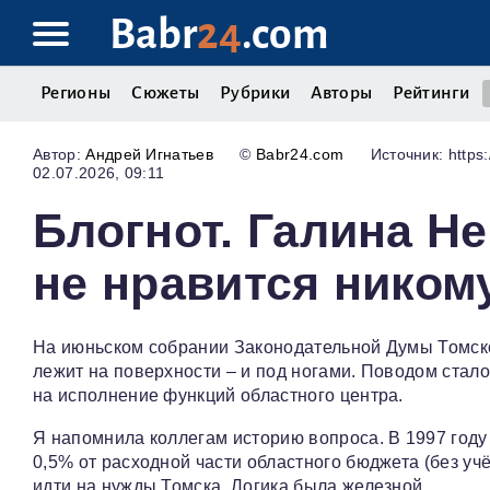
Babr
24
.com
Регионы
Сюжеты
Рубрики
Авторы
Рейтинги
Андрей Игнатьев
©
Babr24.com
Источник: https:
02.07.2026, 09:11
Блогнот. Галина Н
не нравится ником
На июньском собрании Законодательной Думы Томско
лежит на поверхности – и под ногами. Поводом стал
на исполнение функций областного центра.
Я напомнила коллегам историю вопроса. В 1997 год
0,5% от расходной части областного бюджета (без у
идти на нужды Томска. Логика была железной.