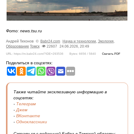
Фото: news.tsu.ru
Андрей Тихонов
©
Babr24.com
Наука и технологии
,
Экология
,
Образование
Томск
22607
24.06.2026, 20:49
URL: https://m.babr24.com/?IDE=293536
Bytes: 6656 / 5840
Скачать PDF
Поделиться в соцсетях:
Также читайте эксклюзивную информацию в
соцсетях:
-
Телеграм
-
Джем
-
ВКонтакте
-
Одноклассники
Связаться с редакцией Бабра в Томской области: