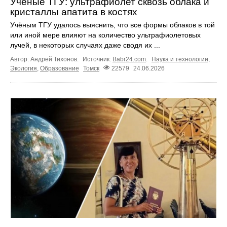
Учёные ТГУ: ультрафиолет сквозь облака и
кристаллы апатита в костях
Учёным ТГУ удалось выяснить, что все формы облаков в той
или иной мере влияют на количество ультрафиолетовых
лучей, в некоторых случаях даже сводя их ...
Автор: Андрей Тихонов.
Источник:
Babr24.com
.
Наука и технологии
,
Экология
,
Образование
Томск
22579
24.06.2026