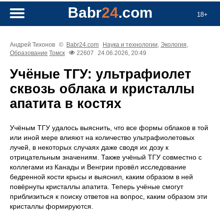
Babr
24
.com
18+
Андрей Тихонов
©
Babr24.com
Наука и технологии
,
Экология
,
Образование
Томск
22607
24.06.2026, 20:49
Учёные ТГУ: ультрафиолет
сквозь облака и кристаллы
апатита в костях
Учёным ТГУ удалось выяснить, что все формы облаков в той
или иной мере влияют на количество ультрафиолетовых
лучей, в некоторых случаях даже сводя их дозу к
отрицательным значениям. Также учёный ТГУ совместно с
коллегами из Канады и Венгрии провёл исследование
бедренной кости крысы и выяснил, каким образом в ней
повёрнуты кристаллы апатита. Теперь учёные смогут
приблизиться к поиску ответов на вопрос, каким образом эти
кристаллы формируются.