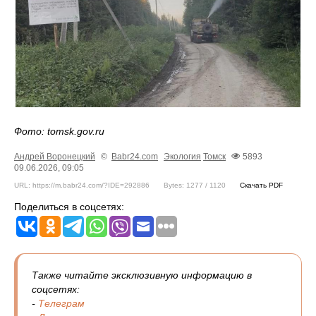
Фото: tomsk.gov.ru
Андрей Воронецкий
©
Babr24.com
Экология
Томск
5893
09.06.2026, 09:05
URL: https://m.babr24.com/?IDE=292886
Bytes: 1277 / 1120
Скачать PDF
Поделиться в соцсетях:
Также читайте эксклюзивную информацию в
соцсетях:
-
Телеграм