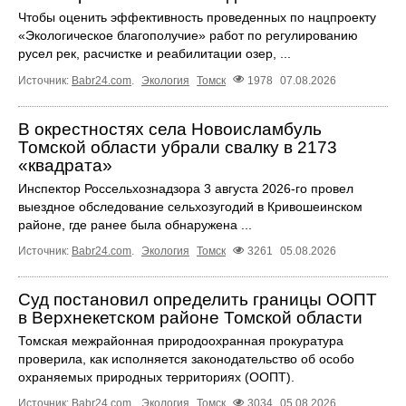
Чтобы оценить эффективность проведенных по нацпроекту
«Экологическое благополучие» работ по регулированию
русел рек, расчистке и реабилитации озер, ...
Источник:
Babr24.com
.
Экология
Томск
1978
07.08.2026
В окрестностях села Новоисламбуль
Томской области убрали свалку в 2173
«квадрата»
Инспектор Россельхознадзора 3 августа 2026-го провел
выездное обследование сельхозугодий в Кривошеинском
районе, где ранее была обнаружена ...
Источник:
Babr24.com
.
Экология
Томск
3261
05.08.2026
Суд постановил определить границы ООПТ
в Верхнекетском районе Томской области
Томская межрайонная природоохранная прокуратура
проверила, как исполняется законодательство об особо
охраняемых природных территориях (ООПТ).
Источник:
Babr24.com
.
Экология
Томск
3034
05.08.2026