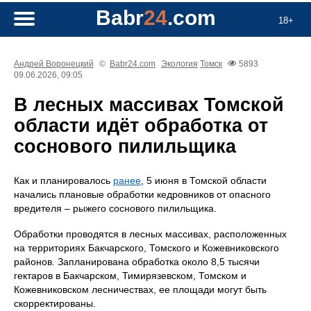
Babr
24
.com
18+
Андрей Воронецкий
©
Babr24.com
Экология
Томск
5893
09.06.2026, 09:05
В лесных массивах Томской
области идёт обработка от
соснового пилильщика
Как и планировалось
ранее
, 5 июня в Томской области
начались плановые обработки кедровников от опасного
вредителя – рыжего соснового пилильщика.
Обработки проводятся в лесных массивах, расположенных
на территориях Бакчарского, Томского и Кожевниковского
районов. Запланирована обработка около 8,5 тысячи
гектаров в Бакчарском, Тимирязевском, Томском и
Кожевниковском лесничествах, ее площади могут быть
скорректированы.