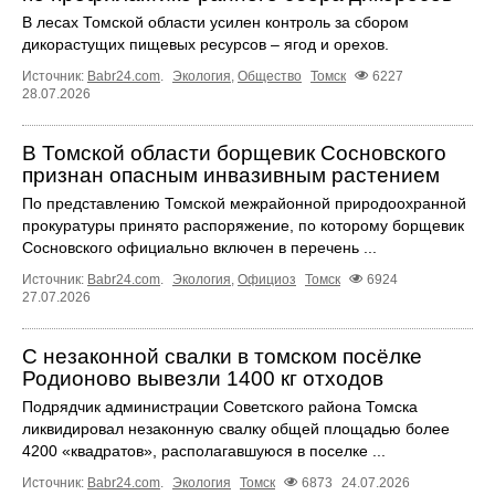
В лесах Томской области усилен контроль за сбором
дикорастущих пищевых ресурсов – ягод и орехов.
Источник:
Babr24.com
.
Экология
,
Общество
Томск
6227
28.07.2026
В Томской области борщевик Сосновского
признан опасным инвазивным растением
По представлению Томской межрайонной природоохранной
прокуратуры принято распоряжение, по которому борщевик
Сосновского официально включен в перечень ...
Источник:
Babr24.com
.
Экология
,
Официоз
Томск
6924
27.07.2026
С незаконной свалки в томском посёлке
Родионово вывезли 1400 кг отходов
Подрядчик администрации Советского района Томска
ликвидировал незаконную свалку общей площадью более
4200 «квадратов», располагавшуюся в поселке ...
Источник:
Babr24.com
.
Экология
Томск
6873
24.07.2026