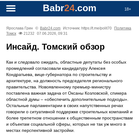
Babr
24
.com
18+
Ярослава Грин
©
Babr24.com
Источник: https://t.me/polit70
Политика
Томск
21232
07.06.2026, 09:31
Инсайд. Томский обзор
Как и следовало ожидать, областные депутаты без особых
промедлений согласовали кандидатуру Алексея
Кондратьева, вице-губернатора по строительству и
архитектуре, на должность председателя регионального
правительства. Новоявленному премьер-министру
поставлена важная задача от Оксаны Козловской, спикера
областной думы – «обеспечить дополнительные подходы».
Остальные парламентарии в своих напутственных речах
говорили о ситуативной поддержке строительных компаний и
более трепетном отношении к общественным пространствам
и объектам социальной сферы, которых не так уж много в
местах перспективной застройки.