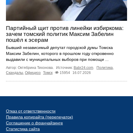
Партийный щит против линейки избиркома:
зачем томский политик Максим Забелин
пошёл к эсерам
Бывший независимый депутат городской думы Томска
Максим Забелин, которого в прошлом году откровенно
выдавили с муниципальных выборов при помощи ...
Автор: Октябрина Тихонова.
Источник:
Babr24.com
.
Политика
,
Скандалы
,
Официоз
Томск
15954
16.07.2026
Отказ от ответственности
Правила копирайта (перепечаток)
Соглашение о франчайзинге
Статистика сайта