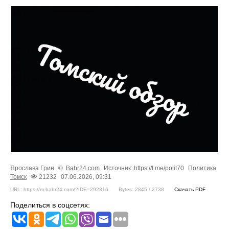
Ярослава Грин
©
Babr24.com
Источник: https://t.me/polit70
Политика
Томск
21232
07.06.2026, 09:31
URL: https://m.babr24.com/?IDE=292816
Bytes: 2845 / 2738
Скачать PDF
Поделиться в соцсетях: