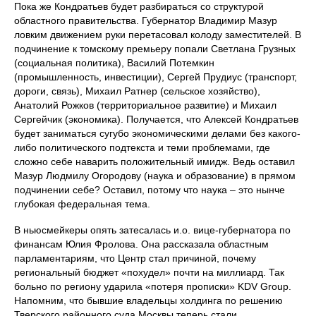
Пока же Кондратьев будет разбираться со структурой
областного правительства. Губернатор Владимир Мазур
ловким движением руки перетасовал колоду заместителей. В
подчинение к томскому премьеру попали Светлана Грузных
(социальная политика), Василий Потемкин
(промышленность, инвестиции), Сергей Прудиус (транспорт,
дороги, связь), Михаил Ратнер (сельское хозяйство),
Анатолий Рожков (территориальное развитие) и Михаил
Сергейчик (экономика). Получается, что Алексей Кондратьев
будет заниматься сугубо экономическими делами без какого-
либо политического подтекста и теми проблемами, где
сложно себе наварить положительный имидж. Ведь оставил
Мазур Людмилу Огородову (наука и образование) в прямом
подчинении себе? Оставил, потому что наука – это нынче
глубокая федеральная тема.
В ньюсмейкеры опять затесалась и.о. вице-губернатора по
финансам Юлия Фролова. Она рассказала областным
парламентариям, что Центр стал причиной, почему
региональный бюджет «похудел» почти на миллиард. Так
больно по региону ударила «потеря прописки» KDV Group.
Напомним, что бывшие владельцы холдинга по решению
Тверского районного суда Москвы теперь стали