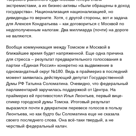
экстремистами, а их бизнес-активы «были обращены в доход
государства». Национализация национализацией, но
дивиденды-то верните. Хотя, с другой стороны, вот и задача
для Алексея Кондратьева – как договориться с Москвой по
недополученным налогам. Два миллиарда (почти) на дороге
не валяются.
Вообще коммуникация между Томском и Москвой в
ближайшее время будет напряженной. Еще одна причина
для стресса – результат предварительного голосования в
партии «Единая Россия» конкретно на выдвижение в
одномандатный округ №180. Ведь в праймериз в последний
момент заявилась действующий депутат Государственной
Думы РФ Татьяна Соломатина. Очевидно, что федеральный
парламентарий заручилась поддержкой от Центра. На
праймериз ей противостоял Илья Леонтьев, первый вице-
спикер городской думы Томска. Итоговый результат
выразился почти в двукратном перевесе голосов в пользу
Леонтьева, но как будто бы Соломатина еще не сказала
своего последнего слова. Она всё-таки твердый, а не
черствый федеральный калач.