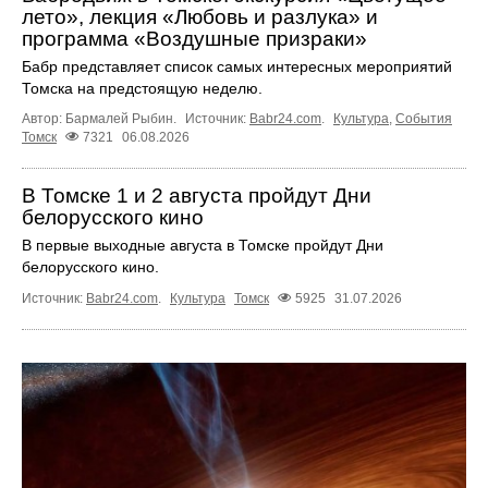
лето», лекция «Любовь и разлука» и
программа «Воздушные призраки»
Бабр представляет список самых интересных мероприятий
Томска на предстоящую неделю.
Автор: Бармалей Рыбин.
Источник:
Babr24.com
.
Культура
,
События
Томск
7321
06.08.2026
В Томске 1 и 2 августа пройдут Дни
белорусского кино
В первые выходные августа в Томске пройдут Дни
белорусского кино.
Источник:
Babr24.com
.
Культура
Томск
5925
31.07.2026