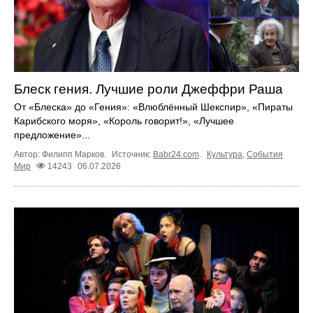
Блеск гения. Лучшие роли Джеффри Раша
От «Блеска» до «Гения»: «Влюблённый Шекспир», «Пираты
Карибского моря», «Король говорит!», «Лучшее
предложение»...
Автор: Филипп Марков.
Источник:
Babr24.com
.
Культура
,
События
Мир
14243
06.07.2026