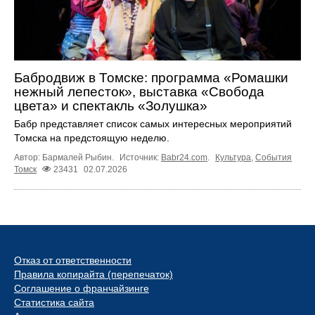
Бабродвиж в Томске: программа «Ромашки
нежный лепесток», выставка «Свобода
цвета» и спектакль «Золушка»
Бабр представляет список самых интересных мероприятий
Томска на предстоящую неделю.
Автор: Бармалей Рыбин.
Источник:
Babr24.com
.
Культура
,
События
Томск
23431
02.07.2026
Отказ от ответственности
Правила копирайта (перепечаток)
Соглашение о франчайзинге
Статистика сайта