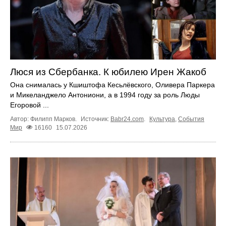
Люся из Сбербанка. К юбилею Ирен Жакоб
Она снималась у Кшиштофа Кесьлёвского, Оливера Паркера
и Микеланджело Антониони, а в 1994 году за роль Люды
Егоровой ...
Автор: Филипп Марков.
Источник:
Babr24.com
.
Культура
,
События
Мир
16160
15.07.2026