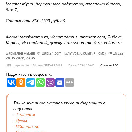
Место: Музей деревянного зодчества; проспект Кирова,
дом 7;
Стоимость: 800-1100 рублей.
Фото: tomskdrama.ru, vk.com/tomtuz, pinterest.com, Яндекс
Карты, vk.com/tomsk_gravity, artmuseumtomsk.ru, culture.ru
Бармалей Рыбин
©
Babr24.com
Культура
,
События
Томск
19122
28.05.2026, 23:35
URL: https://m.babr24.com/?IDE=292489
Bytes: 8354 / 7048
Скачать PDF
Поделиться в соцсетях:
Также читайте эксклюзивную информацию в
соцсетях:
-
Телеграм
-
Джем
-
ВКонтакте