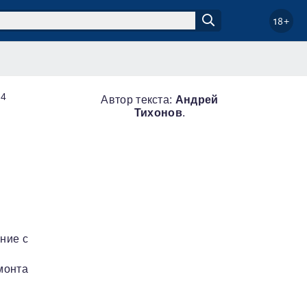
18+
44
Автор текста:
Андрей
Тихонов
.
ние с
монта