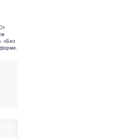
От
ов
. «Без
 форме.