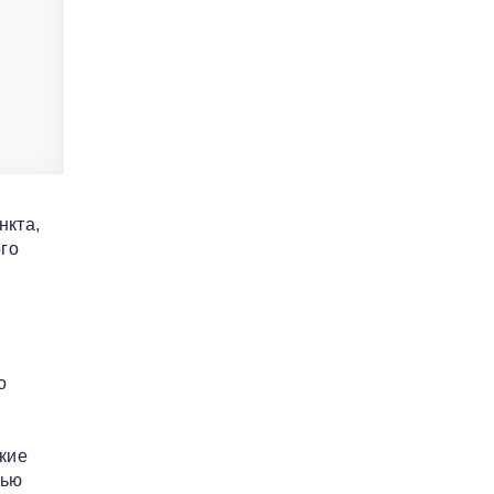
нкта,
ого
о
кие
тью