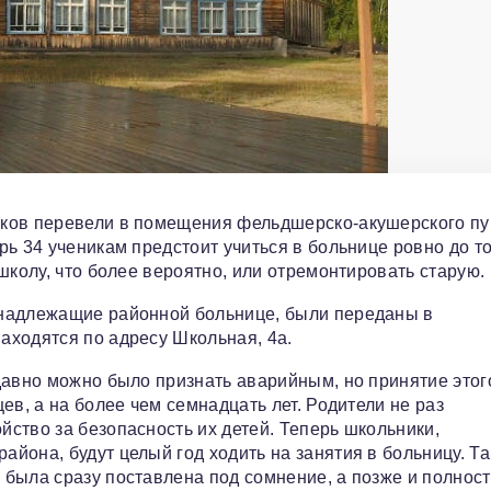
ков перевели в помещения фельдшерско-акушерского пу
ь 34 ученикам предстоит учиться в больнице ровно до т
школу, что более вероятно, или отремонтировать старую.
инадлежащие районной больнице, были переданы в
аходятся по адресу Школьная, 4а.
давно можно было признать аварийным, но принятие этог
ев, а на более чем семнадцать лет. Родители не раз
ство за безопасность их детей. Теперь школьники,
йона, будут целый год ходить на занятия в больницу. Та
была сразу поставлена под сомнение, а позже и полнос