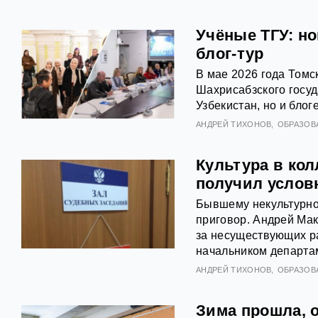
Учёные ТГУ: н
блог-тур
В мае 2026 года Томс
Шахрисабзского госуд
Узбекистан, но и блог
АНДРЕЙ ТИХОНОВ
ОБРАЗОВ
Культура в кол
получил услов
Бывшему некультурно
приговор. Андрей Мак
за несуществующих р
начальником департам
АНДРЕЙ ТИХОНОВ
ОБРАЗОВ
Зима прошла, 