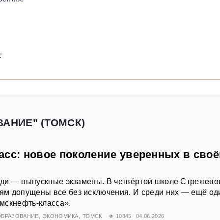
:
ВАНИЕ" (ТОМСК)
асс: новое поколение уверенных в сво
еди — выпускные экзамены. В четвёртой школе Стрежевог
м допущены все без исключения. И среди них — ещё од
мскнефть-класса».
ОБРАЗОВАНИЕ
ЭКОНОМИКА
ТОМСК
10845
04.06.2026