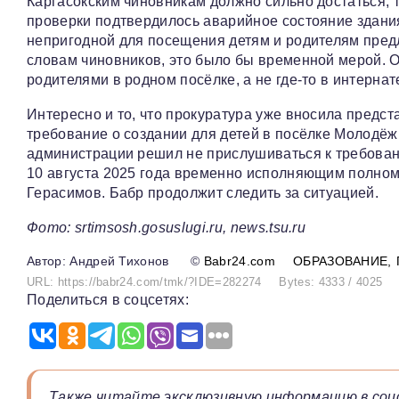
Каргасокским чиновникам должно сильно достаться, т
проверки подтвердилось аварийное состояние здания
непригодной для посещения детям и родителям предл
словам чиновников, это было бы временной мерой. Од
родителями в родном посёлке, а не где-то в интернат
Интересно и то, что прокуратура уже вносила предст
требование о создании для детей в посёлке Молодёж
администрации решил не прислушиваться к требовани
10 августа 2025 года временно исполняющим полном
Герасимов. Бабр продолжит следить за ситуацией.
Фото: srtimsosh.gosuslugi.ru, news.tsu.ru
Андрей Тихонов
©
Babr24.com
ОБРАЗОВАНИЕ
URL: https://babr24.com/tmk/?IDE=282274
Bytes: 4333 / 4025
Поделиться в соцсетях:
Также читайте эксклюзивную информацию в соц