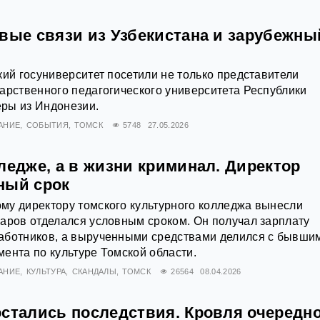
овые связи из Узбекистана и зарубежны
кий госуниверситет посетили не только представители
арственного педагогического университета Республики
еры из Индонезии.
АНИЕ
СОБЫТИЯ
ТОМСК
5748
27.05.2026
ледже, а в жизни криминал. Директор
ный срок
му директору томского культурного колледжа вынесли
аров отделался условным сроком. Он получал зарплату
аботников, а вырученными средствами делился с бывши
ента по культуре Томской области.
АНИЕ
КУЛЬТУРА
СКАНДАЛЫ
ТОМСК
26564
08.04.2026
остались последствия. Кровля очередн