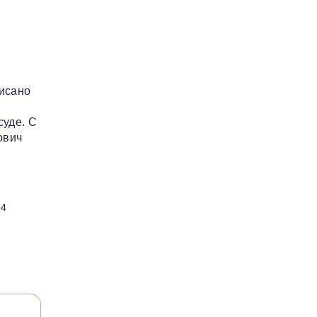
писано
суде. С
ович
44