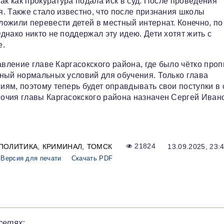
ак как прокуратура подала иск в суд. После проведения
. Также стало известно, что после признания школы
ожили перевести детей в местный интернат. Конечно, по
нако никто не поддержал эту идею. Дети хотят жить с
е.
авление главе Каргасокского района, где было чётко про
ный нормальных условий для обучения. Только глава
ям, поэтому теперь будет оправдывать свои поступки в 
очия главы Каргасокского района назначен Сергей Иван
ПОЛИТИКА
КРИМИНАЛ
ТОМСК
21824
13.09.2025, 23:
Версия для печати
Скачать PDF
сетях: