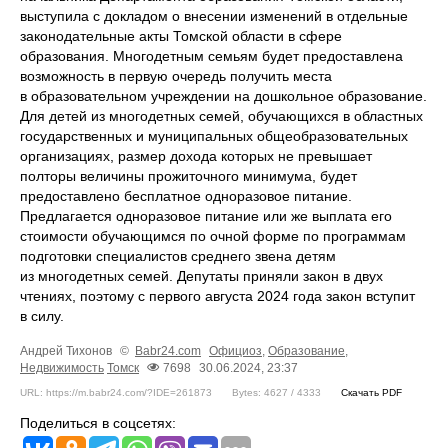
выступила с докладом о внесении изменений в отдельные
законодательные акты Томской области в сфере
образования. Многодетным семьям будет предоставлена
возможность в первую очередь получить места
в образовательном учреждении на дошкольное образование.
Для детей из многодетных семей, обучающихся в областных
государственных и муниципальных общеобразовательных
организациях, размер дохода которых не превышает
полторы величины прожиточного минимума, будет
предоставлено бесплатное одноразовое питание.
Предлагается одноразовое питание или же выплата его
стоимости обучающимся по очной форме по программам
подготовки специалистов среднего звена детям
из многодетных семей. Депутаты приняли закон в двух
чтениях, поэтому с первого августа 2024 года закон вступит
в силу.
Андрей Тихонов
©
Babr24.com
Официоз
,
Образование
,
Недвижимость
Томск
7698
30.06.2024, 23:37
URL: https://m.babr24.com/?IDE=261873
Bytes: 4627 / 4333
Скачать PDF
Поделиться в соцсетях: