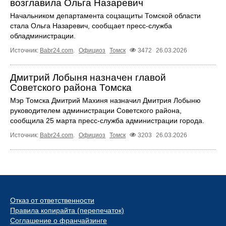
возглавила Ольга Назаревич
Начальником департамента соцзащиты Томской области
стала Ольга Назаревич, сообщает пресс-служба
обладминистрации.
Источник:
Babr24.com
.
Официоз
Томск
3472
26.03.2026
Дмитрий Лобыня назначен главой
Советского района Томска
Мэр Томска Дмитрий Махиня назначил Дмитрия Лобыню
руководителем администрации Советского района,
сообщила 25 марта пресс-служба администрации города.
Источник:
Babr24.com
.
Официоз
Томск
3203
26.03.2026
Отказ от ответственности
Правила копирайта (перепечаток)
Соглашение о франчайзинге