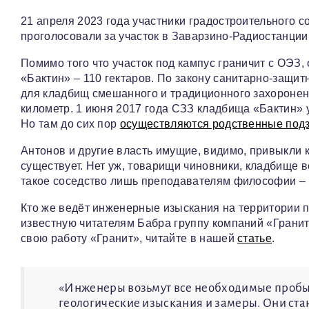
21 апреля 2023 года участники градостроительного 
проголосовали за участок в Заварзино-Радиостанции
Помимо того что участок под кампус граничит с ОЭЗ,
«Бактин» – 110 гектаров. По закону санитарно-защит
для кладбищ смешанного и традиционного захоронен
километр. 1 июня 2017 года СЗЗ кладбища «Бактин» у
Но там до сих пор
осуществляются родственные под
Антонов и другие власть имущие, видимо, привыкли к то
существует. Нет уж, товарищи чиновники, кладбище вс
такое соседство лишь преподавателям философии – бу
Кто же ведёт инженерные изыскания на территории п
известную читателям Бабра группу компаний «Гранит
свою работу «Гранит», читайте в нашей
статье
.
«Инженеры возьмут все необходимые пробы,
геологические изыскания и замеры. Они ста