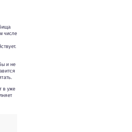
дбища
ом числе
н
ствует.
бы и не
равится
тать.
т в уже
лняет