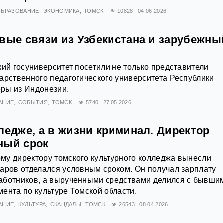
ОБРАЗОВАНИЕ
ЭКОНОМИКА
ТОМСК
10828
04.06.2026
овые связи из Узбекистана и зарубежны
кий госуниверситет посетили не только представители
арственного педагогического университета Республики
еры из Индонезии.
АНИЕ
СОБЫТИЯ
ТОМСК
5740
27.05.2026
ледже, а в жизни криминал. Директор
ный срок
му директору томского культурного колледжа вынесли
аров отделался условным сроком. Он получал зарплату
аботников, а вырученными средствами делился с бывши
ента по культуре Томской области.
АНИЕ
КУЛЬТУРА
СКАНДАЛЫ
ТОМСК
26543
08.04.2026