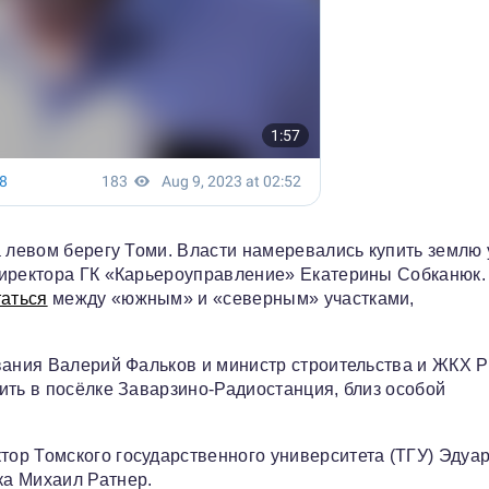
а левом берегу Томи. Власти намеревались купить землю 
директора ГК «Карьероуправление» Екатерины Собканюк.
таться
между «южным» и «северным» участками,
вания Валерий Фальков и министр строительства и ЖКХ 
дить в посёлке Заварзино-Радиостанция, близ особой
ор Томского государственного университета (ТГУ) Эдуа
ка Михаил Ратнер.