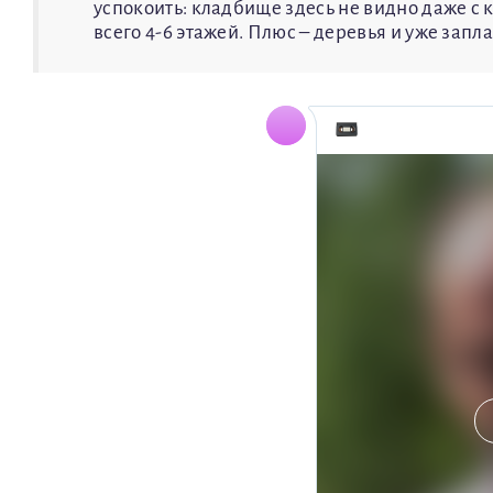
успокоить: кладбище здесь не видно даже с
всего 4-6 этажей. Плюс – деревья и уже запл