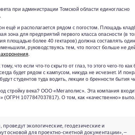
совета при администрации Томской области единогласно
.
 он ещё и располагается рядом с погостом. Площадь кла
ная зона для предприятий первого класса опасности (в т
ия площадью более 40 гектаров) должна составлять оди
меньшили, руководствуясь тем, что погост больше не дей
захоронения
.
му, что если что-то скрыто от глаз, то этого чего-то как 
егда будет рядом с кампусом, никуда не исчезнет. И пон
дут студентов туда водить, лекции о бренности бытия чи
од стройку века? ООО «Мегаполис». Эта компания входи
» (ОГРН 1077847037817). О том, как «качественно» выпо
 проведут экологические, геодезические и
нут основой для проектно-сметной документации», –