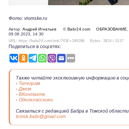
Фото: vtomske.ru
Андрей Игнатьев
©
Babr24.com
ОБРАЗОВАНИЕ
09.08.2023, 14:30
URL: https://babr24.com/tmk/?IDE=249398
Bytes: 3824 / 3137
Поделиться в соцсетях:
Также читайте эксклюзивную информацию в соц
-
Телеграм
-
Джем
-
ВКонтакте
-
Одноклассники
Связаться с редакцией Бабра в Томской области
tomsk.babr@gmail.com