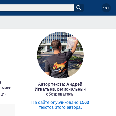
18+
н
Автор текста:
Андрей
номике
Игнатьев
, региональный
ут.
обозреватель.
На сайте опубликовано
1563
текстов этого автора.