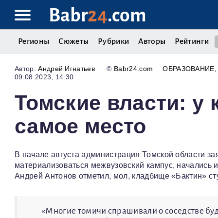
Babr
24
.com
Регионы
Сюжеты
Рубрики
Авторы
Рейтинги
Андрей Игнатьев
©
Babr24.com
ОБРАЗОВАНИЕ
09.08.2023, 14:30
Томские власти: у
самое место
В начале августа администрация Томской области за
материализоваться межвузовский кампус, начались 
Андрей Антонов отметил, мол, кладбище «Бактин» сту
«Многие томичи спрашивали о соседстве бу