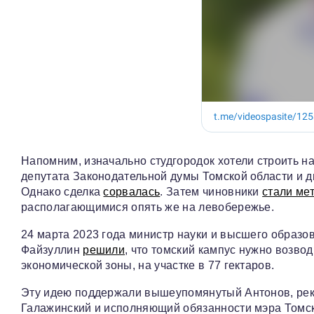
Напомним, изначально студгородок хотели строить н
депутата Законодательной думы Томской области и 
Однако сделка
сорвалась
. Затем чиновники
стали ме
располагающимися опять же на левобережье.
24 марта 2023 года министр науки и высшего образо
Файзуллин
решили
, что томский кампус нужно возво
экономической зоны, на участке в 77 гектаров.
Эту идею поддержали вышеупомянутый Антонов, рект
Галажинский и исполняющий обязанности мэра Томс