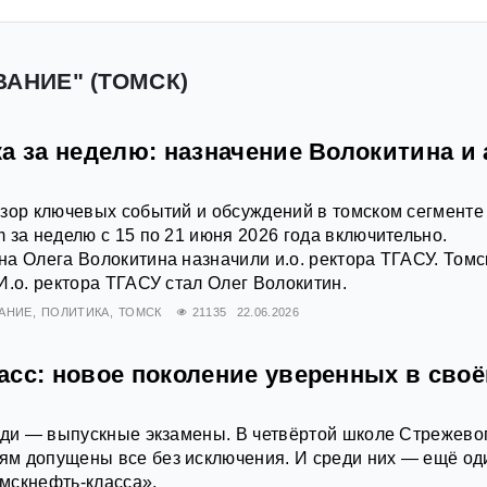
ВАНИЕ" (ТОМСК)
а за неделю: назначение Волокитина и 
зор ключевых событий и обсуждений в томском сегменте
 за неделю с 15 по 21 июня 2026 года включительно.
а Олега Волокитина назначили и.о. ректора ТГАСУ. Томс
И.о. ректора ТГАСУ стал Олег Волокитин.
АНИЕ
ПОЛИТИКА
ТОМСК
21135
22.06.2026
асс: новое поколение уверенных в сво
еди — выпускные экзамены. В четвёртой школе Стрежевог
м допущены все без исключения. И среди них — ещё од
мскнефть-класса».