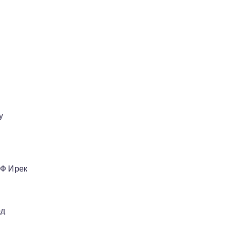
у
РФ Ирек
рд