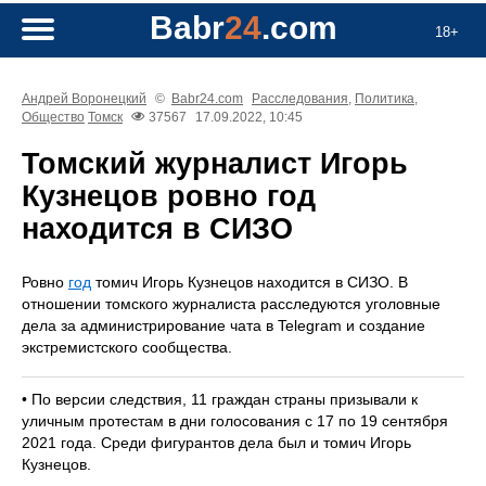
Babr
24
.com
18+
Андрей Воронецкий
©
Babr24.com
Расследования
,
Политика
,
Общество
Томск
37567
17.09.2022, 10:45
Томский журналист Игорь
Кузнецов ровно год
находится в СИЗО
Ровно
год
томич Игорь Кузнецов находится в СИЗО. В
отношении томского журналиста расследуются уголовные
дела за администрирование чата в Telegram и создание
экстремистского сообщества.
• По версии следствия, 11 граждан страны призывали к
уличным протестам в дни голосования с 17 по 19 сентября
2021 года. Среди фигурантов дела был и томич Игорь
Кузнецов.