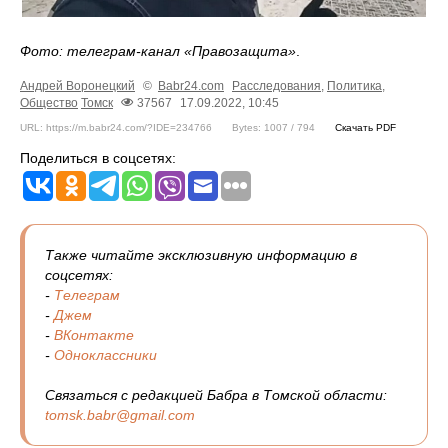
Фото: телеграм-канал «Правозащита»
.
Андрей Воронецкий
©
Babr24.com
Расследования
,
Политика
,
Общество
Томск
37567
17.09.2022, 10:45
URL: https://m.babr24.com/?IDE=234766
Bytes: 1007 / 794
Скачать PDF
Поделиться в соцсетях:
Также читайте эксклюзивную информацию в
соцсетях:
-
Телеграм
-
Джем
-
ВКонтакте
-
Одноклассники
Связаться с редакцией Бабра в Томской области:
tomsk.babr@gmail.com