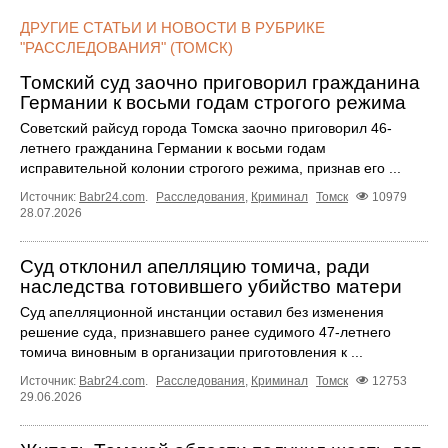
ДРУГИЕ СТАТЬИ И НОВОСТИ В РУБРИКЕ
"РАССЛЕДОВАНИЯ" (ТОМСК)
Томский суд заочно приговорил гражданина
Германии к восьми годам строгого режима
Советский райсуд города Томска заочно приговорил 46-
летнего гражданина Германии к восьми годам
исправительной колонии строгого режима, признав его ...
Источник:
Babr24.com
.
Расследования
,
Криминал
Томск
10979
28.07.2026
Суд отклонил апелляцию томича, ради
наследства готовившего убийство матери
Суд апелляционной инстанции оставил без изменения
решение суда, признавшего ранее судимого 47-летнего
томича виновным в организации приготовления к ...
Источник:
Babr24.com
.
Расследования
,
Криминал
Томск
12753
29.06.2026