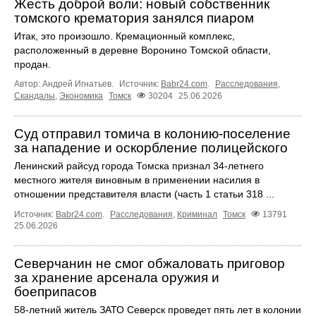
Жесть доброй воли: новый собственник
томского крематория занялся пиаром
Итак, это произошло. Кремационный комплекс,
расположенный в деревне Воронино Томской области,
продан.
Автор: Андрей Игнатьев.
Источник:
Babr24.com
.
Расследования
,
Скандалы
,
Экономика
Томск
30204
25.06.2026
Суд отправил томича в колонию-поселение
за нападение и оскорбление полицейского
Ленинский райсуд города Томска признал 34-летнего
местного жителя виновным в применении насилия в
отношении представителя власти (часть 1 статьи 318 ...
Источник:
Babr24.com
.
Расследования
,
Криминал
Томск
13791
25.06.2026
Северчанин не смог обжаловать приговор
за хранение арсенала оружия и
боеприпасов
58-летний житель ЗАТО Северск проведет пять лет в колонии