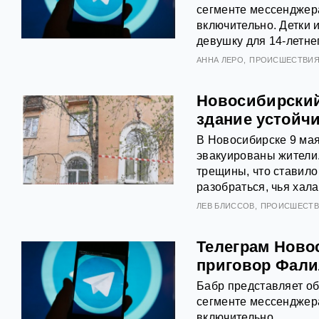
сегменте мессенджера
включительно. Детки 
девушку для 14-летне
АННА ЛЕРО
ПРОИСШЕСТВИ
Новосибирский
здание устойч
В Новосибирске 9 мая
эвакуированы жители.
трещины, что ставило
разобраться, чья хал
ЛЕВ БЛИССОВ
ПРОИСШЕСТ
Телеграм Ново
приговор Фали
Бабр представляет о
сегменте мессенджера
включительно.