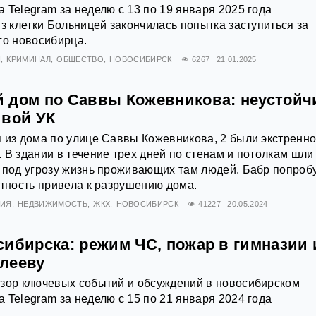
 Telegram за неделю с 13 по 19 января 2025 года
из клетки Больницей закончилась попытка заступиться за
го новосибирца.
Я
КРИМИНАЛ
ОБЩЕСТВО
НОВОСИБИРСК
6267
21.01.2025
 дом по Саввы Кожевникова: неустойч
ивой УК
 из дома по улице Саввы Кожевникова, 2 были экстренн
 В здании в течение трех дней по стенам и потолкам шли
 под угрозу жизнь проживающих там людей. Бабр попроб
атность привела к разрушению дома.
ВИЯ
НЕДВИЖИМОСТЬ
ЖКХ
НОВОСИБИРСК
41227
20.05.2024
сибирска: режим ЧС, пожар в гимназии 
лееву
бзор ключевых событий и обсуждений в новосибирском
 Telegram за неделю с 15 по 21 января 2024 года