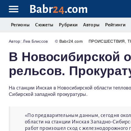
Babr
24
.com
Регионы
Сюжеты
Рубрики
Авторы
Рейтинги
Лев Блиссов
©
Babr24.com
ПРОИСШЕСТВИЯ
Т
В Новосибирской о
рельсов. Прокурат
На станции Инская в Новосибирской области теплово
Сибирской западной прокуратуры.
«По предварительным данным, сегодня окол
области на станции Инская Западно-Сибир
работ произошел сход с железнодорожного п