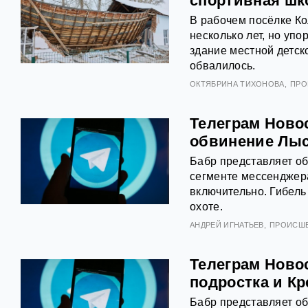
спортивная шк
В рабочем посёлке Ко
несколько лет, но упо
здание местной детс
обвалилось.
ОКТЯБРИНА ТИХОНОВА
ПРО
Телеграм Новос
обвинение Лыс
Бабр представляет о
сегменте мессенджера
включительно. Гибель
охоте.
АНДРЕЙ ИГНАТЬЕВ
ПРОИСШ
Телеграм Ново
подростка и К
Бабр представляет о