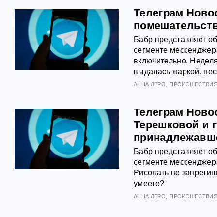
Телеграм Новос
помешательств
Бабр представляет о
сегменте мессенджера
включительно. Недел
выдалась жаркой, нес
АННА ЛЕРО
ПРОИСШЕСТВИ
Телеграм Ново
Терешковой и г
принадлежавше
Бабр представляет о
сегменте мессенджера
Рисовать не запретиш
умеете?
АННА ЛЕРО
ПРОИСШЕСТВИ