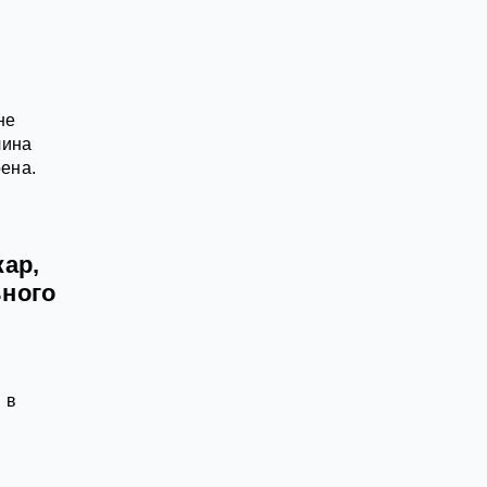
не
чина
рена.
ар,
ьного
 в