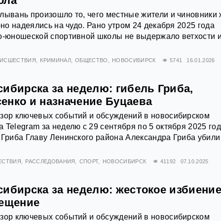
ола
лывань произошло то, чего местные жители и чиновники
рно надеялись на чудо. Рано утром 24 декабря 2025 года
ко-юношеской спортивной школы не выдержало ветхости 
ИСШЕСТВИЯ
КРИМИНАЛ
ОБЩЕСТВО
НОВОСИБИРСК
5741
16.01.2026
ибирска за неделю: гибель Гриба,
енко и назначение Буцаева
бзор ключевых событий и обсуждений в новосибирском
 Telegram за неделю с 29 сентября по 5 октября 2025 го
 Гриба Главу Ленинского района Александра Гриба убили
ЕСТВИЯ
РАССЛЕДОВАНИЯ
СПОРТ
НОВОСИБИРСК
41192
07.10.2025
сибирска за неделю: жестокое избиени
рещение
бзор ключевых событий и обсуждений в новосибирском