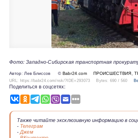
Фото: Западно-Сибирская транспортная прокурат
Лев Блиссов
©
Babr24.com
ПРОИСШЕСТВИЯ
Т
URL: https://babr24.com/nsk/?IDE=293073
Bytes: 690 / 560
Ве
Поделиться в соцсетях:
Также читайте эксклюзивную информацию в соц
-
Телеграм
-
Джем
-
ВКонтакте