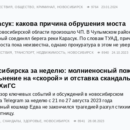
ЕСТВИЯ
ОБЩЕСТВО
КРИМИНАЛ
НОВОСИБИРСК
9764
23.01.2024
асук: какова причина обрушения моста
Новосибирской области произошло ЧП. В Чулымском райо
рый соединял берега реки Карасук. По словам ТУАД, при
оста пока неизвестна, однако прокуратура в этом не уве
ЕСТВИЯ
ТРАНСПОРТ
НЕДВИЖИМОСТЬ
НОВОСИБИРСК
8940
24.10.2023
сибирска за неделю: молниеносный пож
нение на «скорой» и отставка скандал
НХиГС
бзор ключевых событий и обсуждений в новосибирском
 Telegram за неделю с 21 по 27 августа 2023 года
ный кошмар Едва не закончился трагедией разгул стихии
тницу.
Я
СКАНДАЛЫ
ЗДОРОВЬЕ
НОВОСИБИРСК
8941
28.08.2023