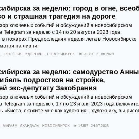
ибирска за неделю: город в огне, всео
о и страшная трагедия на дороге
бзор ключевых событий и обсуждений в новосибирском
 Telegram за неделю с 14 по 20 августа 2023 года
я в пожарах Предпоследняя неделя лета в Новосибирске
мотря на ливни.
Я
ЭКОЛОГИЯ
ЗДОРОВЬЕ
НОВОСИБИРСК
25383
21.08.2023
сибирска за неделю: самодурство Анн
ибель подростков на стройке,
й экс-депутату Закобрания
бзор ключевых событий и обсуждений в новосибирском
 Telegram за неделю с 17 по 23 июля 2023 года включите
ь «Кисса, скажите мне как художник – художнику, вы рисо
Я
МАРАЗМ
СКАНДАЛЫ
НОВОСИБИРСК
16357
24.07.2023