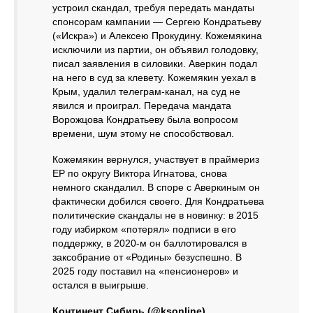
устроил скандал, требуя передать мандаты
спонсорам кампании — Сергею Кондратьеву
(«Искра») и Алексею Прокудину. Кожемякина
исключили из партии, он объявил голодовку,
писал заявления в силовики. Аверкин подал
на него в суд за клевету. Кожемякин уехал в
Крым, удалил телеграм-канал, на суд не
явился и проиграл. Передача мандата
Ворожцова Кондратьеву была вопросом
времени, шум этому не способствовал.
Кожемякин вернулся, участвует в праймериз
ЕР по округу Виктора Игнатова, снова
немного скандалил. В споре с Аверкиным он
фактически добился своего. Для Кондратьева
политические скандалы не в новинку: в 2015
году избирком «потерял» подписи в его
поддержку, в 2020-м он баллотировался в
заксобрание от «Родины» безуспешно. В
2025 году поставил на «пенсионеров» и
остался в выигрыше.
Континент Сибирь (@ksonline)