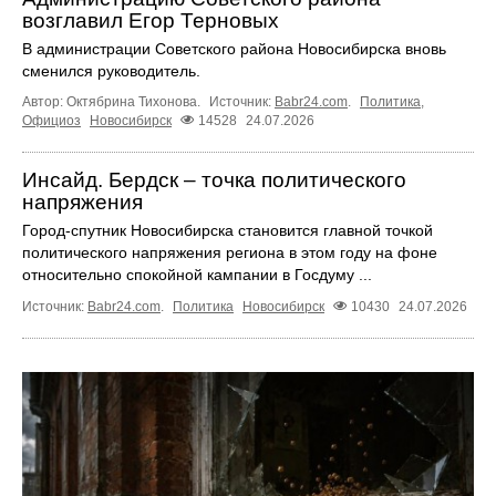
возглавил Егор Терновых
В администрации Советского района Новосибирска вновь
сменился руководитель.
Автор: Октябрина Тихонова.
Источник:
Babr24.com
.
Политика
,
Официоз
Новосибирск
14528
24.07.2026
Инсайд. Бердск – точка политического
напряжения
Город-спутник Новосибирска становится главной точкой
политического напряжения региона в этом году на фоне
относительно спокойной кампании в Госдуму ...
Источник:
Babr24.com
.
Политика
Новосибирск
10430
24.07.2026