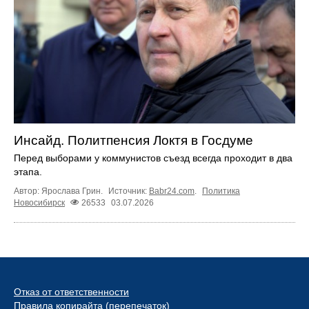
Инсайд. Политпенсия Локтя в Госдуме
Перед выборами у коммунистов съезд всегда проходит в два
этапа.
Автор: Ярослава Грин.
Источник:
Babr24.com
.
Политика
Новосибирск
26533
03.07.2026
Отказ от ответственности
Правила копирайта (перепечаток)