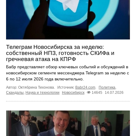
Телеграм Новосибирска за неделю:
собственный НПЗ, готовность СКИФа и
гречневая атака на КПРФ
Бабр представляет обзор ключевых событий и обсуждений в
новосибирском сегменте мессенджера Telegram за неделю с
6 по 12 июля 2026 года включительно.
Автор: Октябрина Тихонова.
Источник:
Babr24.com
.
Политика
,
Скандалы
,
Наука и технологии
Новосибирск
14645
14.07.2026