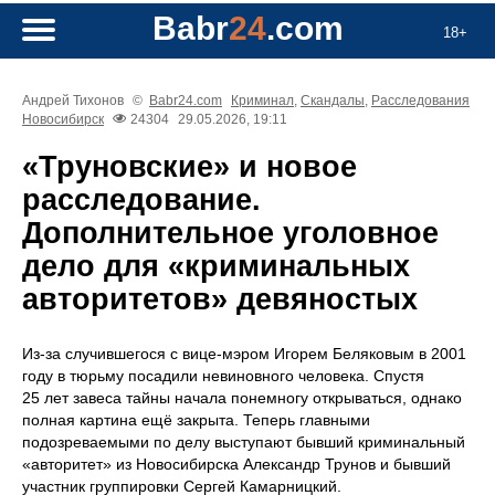
Babr
24
.com
18+
Андрей Тихонов
©
Babr24.com
Криминал
,
Скандалы
,
Расследования
Новосибирск
24304
29.05.2026, 19:11
«Труновские» и новое
расследование.
Дополнительное уголовное
дело для «криминальных
авторитетов» девяностых
Из-за случившегося с вице-мэром Игорем Беляковым в 2001
году в тюрьму посадили невиновного человека. Спустя
25 лет завеса тайны начала понемногу открываться, однако
полная картина ещё закрыта. Теперь главными
подозреваемыми по делу выступают бывший криминальный
«авторитет» из Новосибирска Александр Трунов и бывший
участник группировки Сергей Камарницкий.