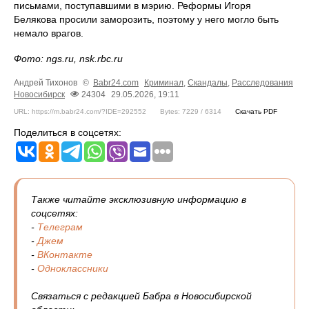
письмами, поступавшими в мэрию. Реформы Игоря
Белякова просили заморозить, поэтому у него могло быть
немало врагов.
Фото: ngs.ru, nsk.rbc.ru
Андрей Тихонов
©
Babr24.com
Криминал
,
Скандалы
,
Расследования
Новосибирск
24304
29.05.2026, 19:11
URL: https://m.babr24.com/?IDE=292552
Bytes: 7229 / 6314
Скачать PDF
Поделиться в соцсетях:
Также читайте эксклюзивную информацию в
соцсетях:
-
Телеграм
-
Джем
-
ВКонтакте
-
Одноклассники
Связаться с редакцией Бабра в Новосибирской