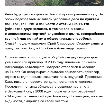
Дело будет рассматривать Новосибирский районный суд. На
обоих подозреваемых завели уголовные дела
по пунктам
«а», «б», «е», «ж» и «з» части 2 статьи 105 УК РФ
(убийство двух человек, в том числе в связи
с исполнением жертвой служебного долга, совершённое
группой лиц по найму и общеопасным способом)
.
Судьёй по делу назначен Юрий Саморуков. Сторону защиты
представляют Андрей Злобин и Александр Тарало.
Стоит отметить, что по делу об убийстве двух вице-мэров
уже выносили приговор. В 2006 году виновным признали
Александра Каталицкого, которого отправили в колонию
на 14 лет. Он неоднократно пытался обжаловать приговор,
однако каждая попытка заканчивалась неудачей. Прошения
Каталицкого о пересмотре дела постоянно отклоняли.
Последняя попытка обжаловать решение поступила
в Верховный суд в 2008 году, после чего приговорённый
к 14 годам лишения свободы Александр Каталицкий, по всей
видимости, смирился со своей участью.