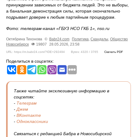
принуждении зависимых от бюджета людей. Это не выборы,
а банальная демонстрация силы, которая окончательно
подрывает доверие к любым партийным процедурам.
Фото: телеграм-канал «ГБУЗ НСО ГКБ 1», nso.ru
Октябрина Тихонова
©
Babr24.com
Политика
,
Скандалы
,
Общество
Новосибирск
19807
28.05.2026, 23:58
URL: https://m.babr24.com/?IDE=292494
Bytes: 4320 / 3765
Скачать PDF
Поделиться в соцсетях:
Также читайте эксклюзивную информацию в
соцсетях:
-
Телеграм
-
Джем
-
ВКонтакте
-
Одноклассники
Связаться с редакцией Бабра в Новосибирской