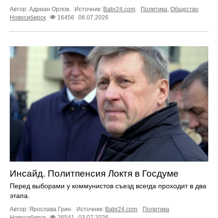
Автор: Адриан Орлов.
Источник:
Babr24.com
.
Политика
,
Общество
Новосибирск
16456
06.07.2026
Инсайд. Политпенсия Локтя в Госдуме
Перед выборами у коммунистов съезд всегда проходит в два
этапа.
Автор: Ярослава Грин.
Источник:
Babr24.com
.
Политика
Новосибирск
26541
03.07.2026