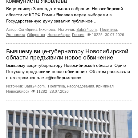
коммуниста Яковлева
Вице-спикер Законодательного собрания Новосибирской
области от КПРФ Роман Яковлев перед выборами в
Государственную думу завалил публичное ...
Автор: Октябрина Тихонова.
Источник:
Babr24.com
.
Политика
,
Экономика
,
Общество
Новосибирск
,
Россия
10225
30.07.2026
Бывшему вице-губернатору Новосибирской
области предъявили новое обвинение
Бывшему вице-губернатору Новосибирской области Юрию
Петухову предъявили новое обвинение. Об этом рассказали
в телеграм-канале «@сибирьмедиа».
Источник:
Babr24.com
.
Политика
,
Расследования
,
Криминал
Новосибирск
11282
28.07.2026