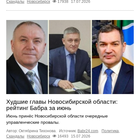
Скандалы
Новосибирск
17938
17.07.2026
Худшие главы Новосибирской области:
рейтинг Бабра за июнь
Июнь принёс Новосибирской области очередные
управленческие провалы.
Автор: Октябрина Тихонова.
Источник:
Babr24.com
.
Политика
,
Скандалы
Новосибирск
16493
15.07.2026