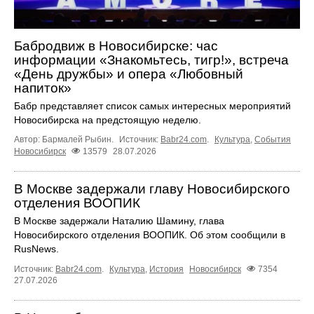
Бабродвиж в Новосибирске: час
информации «Знакомьтесь, тигр!», встреча
«День дружбы» и опера «Любовный
напиток»
Бабр представляет список самых интересных мероприятий
Новосибирска на предстоящую неделю.
Автор: Бармалей Рыбин.
Источник:
Babr24.com
.
Культура
,
События
Новосибирск
13579
28.07.2026
В Москве задержали главу Новосибирского
отделения ВООПИК
В Москве задержали Наталию Шамину, глава
Новосибирского отделения ВООПИК. Об этом сообщили в
RusNews.
Источник:
Babr24.com
.
Культура
,
История
Новосибирск
7354
27.07.2026