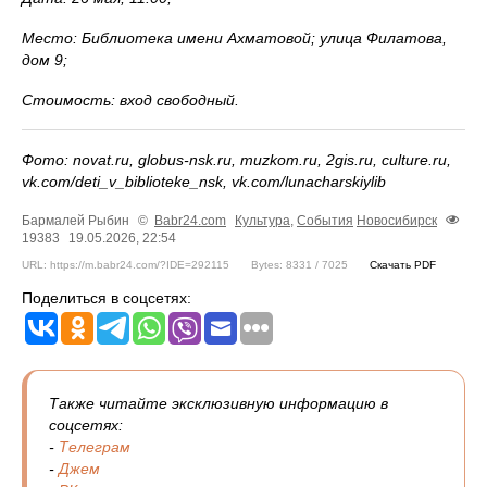
Место: Библиотека имени Ахматовой; улица Филатова,
дом 9;
Стоимость: вход свободный.
Фото: novat.ru, globus-nsk.ru, muzkom.ru, 2gis.ru, culture.ru,
vk.com/deti_v_biblioteke_nsk, vk.com/lunacharskiylib
Бармалей Рыбин
©
Babr24.com
Культура
,
События
Новосибирск
19383
19.05.2026, 22:54
URL: https://m.babr24.com/?IDE=292115
Bytes: 8331 / 7025
Скачать PDF
Поделиться в соцсетях:
Также читайте эксклюзивную информацию в
соцсетях:
-
Телеграм
-
Джем