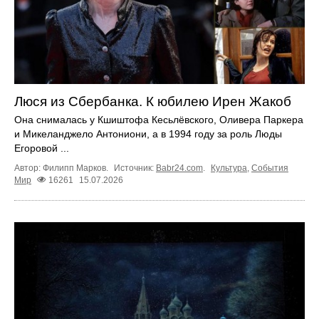
Люся из Сбербанка. К юбилею Ирен Жакоб
Она снималась у Кшиштофа Кесьлёвского, Оливера Паркера
и Микеланджело Антониони, а в 1994 году за роль Люды
Егоровой ...
Автор: Филипп Марков.
Источник:
Babr24.com
.
Культура
,
События
Мир
16261
15.07.2026