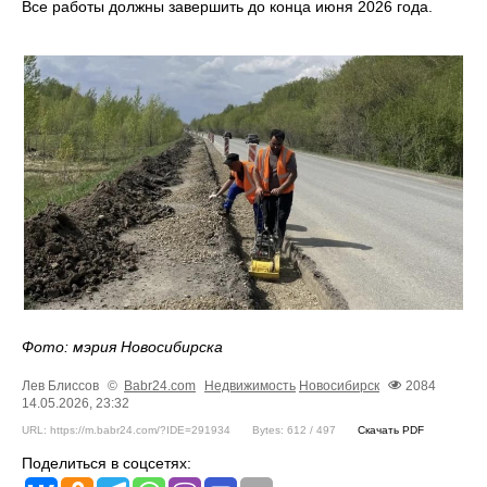
Все работы должны завершить до конца июня 2026 года.
Фото: мэрия Новосибирска
Лев Блиссов
©
Babr24.com
Недвижимость
Новосибирск
2084
14.05.2026, 23:32
URL: https://m.babr24.com/?IDE=291934
Bytes: 612 / 497
Скачать PDF
Поделиться в соцсетях: