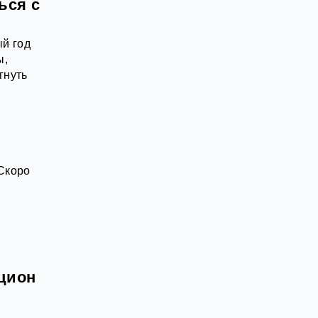
ься с
ый год
ы,
гнуть
Скоро
кцион