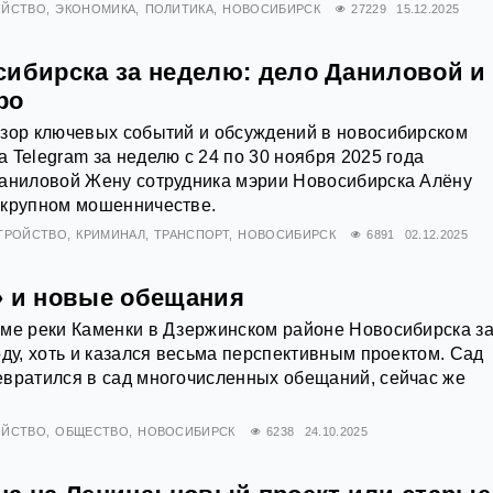
ОЙСТВО
ЭКОНОМИКА
ПОЛИТИКА
НОВОСИБИРСК
27229
15.12.2025
сибирска за неделю: дело Даниловой и
ро
бзор ключевых событий и обсуждений в новосибирском
 Telegram за неделю с 24 по 30 ноября 2025 года
Даниловой Жену сотрудника мэрии Новосибирска Алёну
 крупном мошенничестве.
ТРОЙСТВО
КРИМИНАЛ
ТРАНСПОРТ
НОВОСИБИРСК
6891
02.12.2025
» и новые обещания
ме реки Каменки в Дзержинском районе Новосибирска за
оду, хоть и казался весьма перспективным проектом. Сад
евратился в сад многочисленных обещаний, сейчас же
ОЙСТВО
ОБЩЕСТВО
НОВОСИБИРСК
6238
24.10.2025