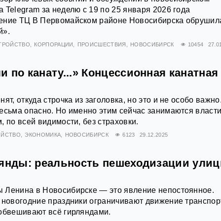
 Telegram за неделю с 19 по 25 января 2026 года
ение ТЦ В Первомайском районе Новосибирска обрушил
й».
ТРОЙСТВО
КОРПОРАЦИИ
ПРОИСШЕСТВИЯ
НОВОСИБИРСК
10454
27.0
 по канату...» Концессионная канатная
ят, откуда строчка из заголовка, но это и не особо важно
есьма опасно. Но именно этим сейчас занимаются власт
, по всей видимости, без страховки.
ОЙСТВО
ЭКОНОМИКА
НОВОСИБИРСК
6123
29.12.2025
лянды: реальность пешеходизации ули
 Ленина в Новосибирске — это явление непостоянное.
 новогодние праздники ограничивают движение транспор
 обвешивают всё гирляндами.