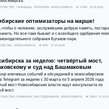
овосибирска.
ТРОЙСТВО
СКАНДАЛЫ
ПОЛИТИКА
НОВОСИБИРСК
17069
31.05.2026
ибирские оптимизаторы на марше!
т, чтобы о человеке, заслужившем добрую память, постар
ранить. Но все-таки бывает и с всеобщего одобрения поя
аконодательного собрания Бугаков-парк.
РОЙСТВО
НОВОСИБИРСК
9697
27.04.2026
сибирска за неделю: четвёртый мост,
аковскому и суд над Башмаковым
бзор ключевых событий и обсуждений в новосибирском
 Telegram за неделю с 30 марта по 5 апреля 2026 года
тый мост Новосибирские власти ищут консультанта по
ый мост.
ТРОЙСТВО
КРИМИНАЛ
РАССЛЕДОВАНИЯ
НОВОСИБИРСК
23525
07.04.2