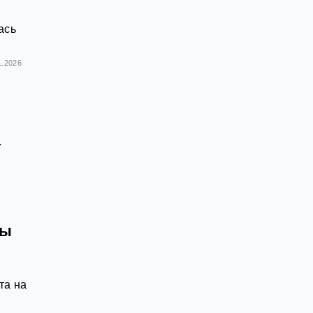
ась
1.2026
.
и
цы
та на