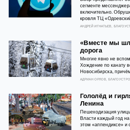
сегменте мессенджера
включительно. Обруш
кровля ТЦ «Одоевски
АНДРЕЙ ИГНАТЬЕВ
БЛАГОУС
«Вместе мы шли
дорога
Многие явно не вспомн
Хождение по канату в
Новосибирска, причём
АДРИАН ОРЛОВ
БЛАГОУСТР
Гололёд и гир
Ленина
Пешеходизация улицы
Власти каждый год на
этом «аппендиксе» и