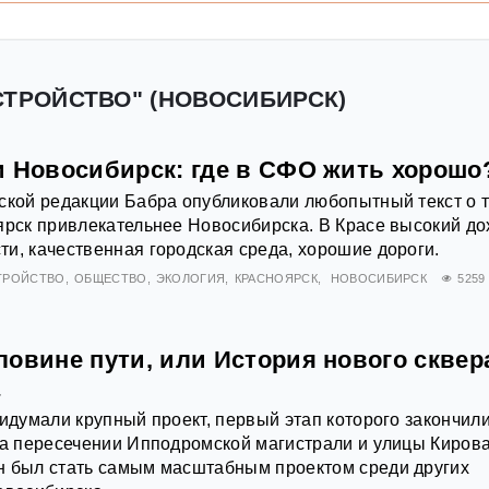
СТРОЙСТВО" (НОВОСИБИРСК)
и Новосибирск: где в СФО жить хорошо
ской редакции Бабра опубликовали любопытный текст о т
ярск привлекательнее Новосибирска. В Красе высокий до
и, качественная городская среда, хорошие дороги.
ТРОЙСТВО
ОБЩЕСТВО
ЭКОЛОГИЯ
КРАСНОЯРСК
НОВОСИБИРСК
5259
ловине пути, или История нового сквер
а
ридумали крупный проект, первый этап которого закончил
на пересечении Ипподромской магистрали и улицы Кирова
н был стать самым масштабным проектом среди других