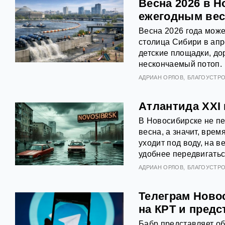
Весна 2026 в Н
ежегодным вес
Весна 2026 года може
столица Сибири в апр
детские площадки, до
нескончаемый потоп.
АДРИАН ОРЛОВ
БЛАГОУСТР
Атлантида ХХI
В Новосибирске не п
весна, а значит, вре
уходит под воду, на в
удобнее передвигатьс
АДРИАН ОРЛОВ
БЛАГОУСТР
Телеграм Ново
на КРТ и пред
Бабр представляет о