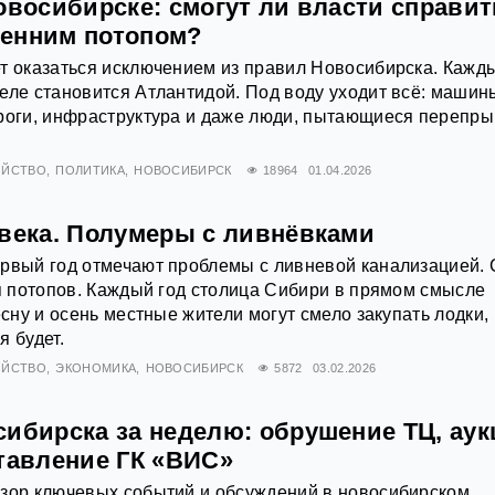
овосибирске: смогут ли власти справит
енним потопом?
т оказаться исключением из правил Новосибирска. Кажд
еле становится Атлантидой. Под воду уходит всё: машин
роги, инфраструктура и даже люди, пытающиеся перепры
ОЙСТВО
ПОЛИТИКА
НОВОСИБИРСК
18964
01.04.2026
 века. Полумеры с ливнёвками
ервый год отмечают проблемы с ливневой канализацией. 
мя потопов. Каждый год столица Сибири в прямом смысле
есну и осень местные жители могут смело закупать лодки,
я будет.
ОЙСТВО
ЭКОНОМИКА
НОВОСИБИРСК
5872
03.02.2026
сибирска за неделю: обрушение ТЦ, ау
ставление ГК «ВИС»
бзор ключевых событий и обсуждений в новосибирском