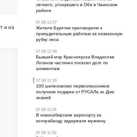
летнего, утонувшего в Оби в Чаинском
районе
07.08 12:57
т и на
Жителя Бурятии приговорили к
принудительным работам за незаконную
рубку леса
07.08 12:48
Бывший мэр Красноярска Владислав
Логинов частично погасил долг по
алиментам
07.08 12:26
100 шелеховских первоклассников
получили подарки от РУСАЛа ко Дню
знаний
07.08 11:58
В новосибирском аэропорту за
контрабанду задержали мужчину
07.08 11:50