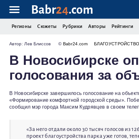
Babr
24
.com
Регионы
Сюжеты
Рубрики
Авторы
Рейтинги
Лев Блиссов
©
Babr24.com
БЛАГОУСТРОЙСТВ
В Новосибирске о
голосования за об
В Новосибирске завершилось голосование на объект
«Формирование комфортной городской среды». Побед
сообщил мэр города Максим Кудрявцев в своем теле
«За него отдали около 30 тысяч голосов из 1
проект благоустройства парка уже готов, те