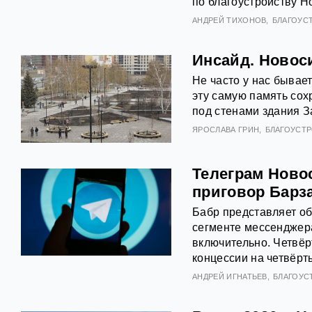
по благоустройству Н
АНДРЕЙ ТИХОНОВ
БЛАГОУС
Инсайд. Новос
Не часто у нас бывае
эту самую память сох
под стенами здания З
ЯРОСЛАВА ГРИН
БЛАГОУСТ
Телеграм Ново
приговор Барз
Бабр представляет о
сегменте мессенджера
включительно. Четвёр
концессии на четвёрт
АНДРЕЙ ИГНАТЬЕВ
БЛАГОУС