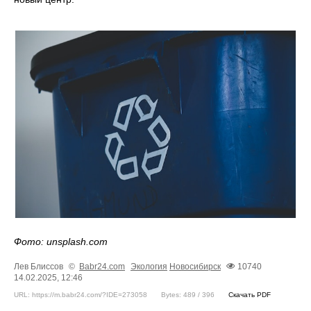
Фото: unsplash.com
Лев Блиссов
©
Babr24.com
Экология
Новосибирск
10740
14.02.2025, 12:46
URL: https://m.babr24.com/?IDE=273058
Bytes: 489 / 396
Скачать PDF