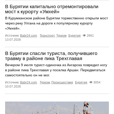
В Бурятии капитально отремонтировали
мост к курорту «Умхей»
В Курумканском районе Бурятии торжественно открыли мост
через реку Улгана на дороге к популярному курорту
«Умхей».
Источник:
Babr24.com
.
Транспорт
,
Туризм
Бурятия
2661
13.07.2026
В Бурятии спасли туриста, получившего
травму в районе пика Трехглавая
Вечером 9 июля турист-одиночка из Ангарска повредил ногу
в районе пика Трехглавая у поселка Аршан. Передвигаться
самостоятельно он не мог.
Источник:
Babr24.com
.
Туризм
,
Происшествия
Бурятия
3054
10.07.2026