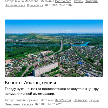
Автор: Ксюша Морозова.
Источник:
Babr24.com
.
Туризм
,
Экология
,
Происшествия
Красноярск
13384
24.07.2026
Блогнот. Абакан, очнись!
Городу нужен рывок от постсоветского захолустья к центру
полумиллионной агломерации.
Автор: Валерий Лужный.
Источник:
Babr24.com
.
Общество
,
Туризм
,
Экономика
Хакасия
3108
24.07.2026