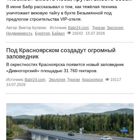
В июне Бабр рассказывал о том, как тяжёлая техника
уничтожает вековую тайгу в бухте Безымянной под
предлогом строительства VIP-отеля.
Автор: Виктор Кулагин.
Источник:
Babr24.com
.
Туризм
,
Экология
,
Недвижимость
Бурятия
,
Байкал
19242
15.07.2026
Под Красноярском создадут огромный
заповедник
В окрестностях Красноярска появится новый заповедник
«Дивногорский» площадью 31 760 гектаров.
Источник:
Babr24.com
.
Экология
,
Туризм
Красноярск
10117
14.07.2026