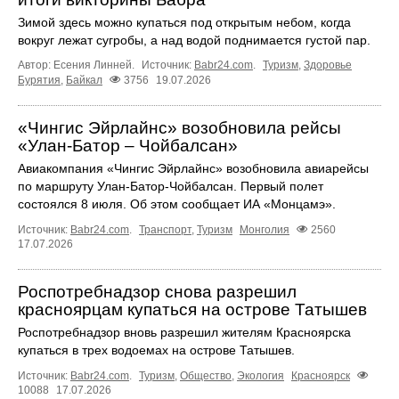
Зимой здесь можно купаться под открытым небом, когда
вокруг лежат сугробы, а над водой поднимается густой пар.
Автор: Есения Линней.
Источник:
Babr24.com
.
Туризм
,
Здоровье
Бурятия
,
Байкал
3756
19.07.2026
«Чингис Эйрлайнс» возобновила рейсы
«Улан-Батор – Чойбалсан»
Авиакомпания «Чингис Эйрлайнс» возобновила авиарейсы
по маршруту Улан-Батор-Чойбалсан. Первый полет
состоялся 8 июля. Об этом сообщает ИА «Монцамэ».
Источник:
Babr24.com
.
Транспорт
,
Туризм
Монголия
2560
17.07.2026
Роспотребнадзор снова разрешил
красноярцам купаться на острове Татышев
Роспотребнадзор вновь разрешил жителям Красноярска
купаться в трех водоемах на острове Татышев.
Источник:
Babr24.com
.
Туризм
,
Общество
,
Экология
Красноярск
10088
17.07.2026