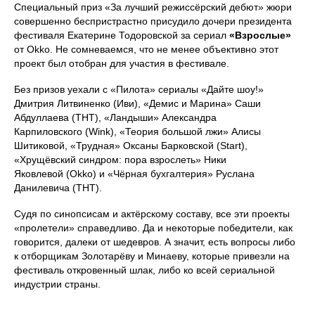
Специальный приз «За лучший режиссёрский дебют» жюри
совершенно беспристрастно присудило дочери президента
фестиваля Екатерине Тодоровской за сериал
«Взрослые»
от Okko. Не сомневаемся, что не менее объективно этот
проект был отобран для участия в фестивале.
Без призов уехали с «Пилота» сериалы «Дайте шоу!»
Дмитрия Литвиненко (Иви), «Демис и Марина» Саши
Абдуллаева (ТНТ), «Ландыши» Александра
Карпиловского (Wink), «Теория большой лжи» Алисы
Шитиковой, «Трудная» Оксаны Барковской (Start),
«Хрущёвский синдром: пора взрослеть» Ники
Яковлевой (Okko) и «Чёрная бухгалтерия» Руслана
Данилевича (ТНТ).
Судя по синопсисам и актёрскому составу, все эти проекты
«пролетели» справедливо. Да и некоторые победители, как
говорится, далеки от шедевров. А значит, есть вопросы либо
к отборщикам Золотарёву и Минаеву, которые привезли на
фестиваль откровенный шлак, либо ко всей сериальной
индустрии страны.