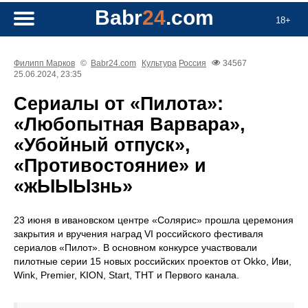
Babr
24
.com
18+
Филипп Марков
©
Babr24.com
Культура
Россия
34567
25.06.2024, 23:35
Сериалы от «Пилота»:
«Любопытная Варвара»,
«Убойный отпуск»,
«Противостояние» и
«жЫЫЫзнь»
23 июня в ивановском центре «Солярис» прошла церемония
закрытия и вручения наград VI российского фестиваля
сериалов «Пилот». В основном конкурсе участвовали
пилотные серии 15 новых российских проектов от Okko, Иви,
Wink, Premier, KION, Start, ТНТ и Первого канала.