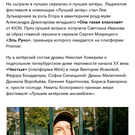
Не сыграли в лучших сериалах и лучшие актёры. Лауреатом
фестиваля в номинации «Лучший актёр» стал Лев
Зулькарнаев за роль Егора в авантюрном роуд-муви
Александра Домогарова-младшего
«Она такая классная»
от KION. Приз лучшей актрисе получила Светлана Иванова
за образ главной героини в сериале Сергея Мокрицкого
«Эль Русо»
, премьера которого ожидается на платформе
Premier.
Ну а актёрский состав драмы Николая Хомерики о
подпольном петербургском доме терпимости начала XX века
«Чистые»
(платформа Wink) в лице Виктории Исаковой,
Фёдора Бондарчука, Софьи Синицыной, Дианы Милютиной,
Даниила Воробьёва, Евгения Харитонова, Бориса Каморина
и, прости господи, Никиты Кологривого признан жюри
фестиваля «Лучшим актёрским ансамблем».