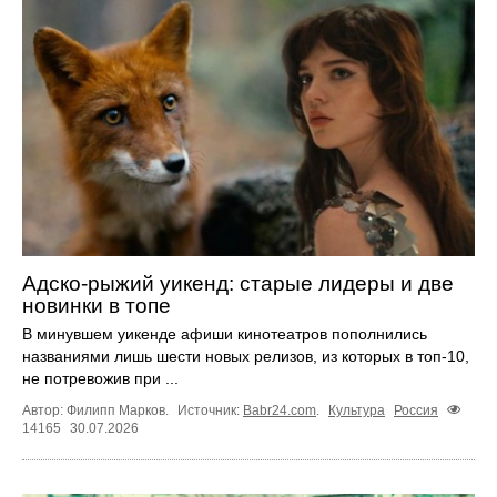
Адско-рыжий уикенд: старые лидеры и две
новинки в топе
В минувшем уикенде афиши кинотеатров пополнились
названиями лишь шести новых релизов, из которых в топ‑10,
не потревожив при ...
Автор: Филипп Марков.
Источник:
Babr24.com
.
Культура
Россия
14165
30.07.2026