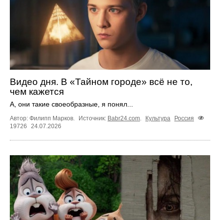
Видео дня. В «Тайном городе» всё не то,
чем кажется
А, они такие своеобразные, я понял...
Автор: Филипп Марков.
Источник:
Babr24.com
.
Культура
Россия
19726
24.07.2026