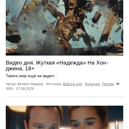
Видео дня. Жуткая «Надежда» На Хон-
джина, 18+
Такого мир ещё не видел...
Автор: Филипп Марков.
Источник:
Babr24.com
.
Культура
Россия
3691
07.08.2026