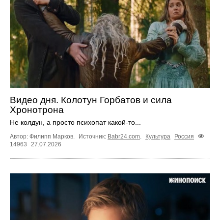
Видео дня. Колотун Горбатов и сила
Хронотрона
Не колдун, а просто психопат какой‑то...
Автор: Филипп Марков.
Источник:
Babr24.com
.
Культура
Россия
14963
27.07.2026