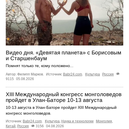
Видео дня. «Девятая планета» с Борисовым
и Старшенбаум
Помнят только те, кому положено...
Автор: Филипп Марков.
Источник:
Babr24.com
.
Культура
Россия
9115
05.08.2026
XIII Международный конгресс монголоведов
пройдет в Улан-Баторе 10-13 августа
10-13 августа в Улан-Баторе пройдет XIII Международный
конгресс монголоведов.
Источник:
Babr24.com
.
Культура
,
Наука и технологии
Монголия
,
Китай
,
Россия
3156
04.08.2026