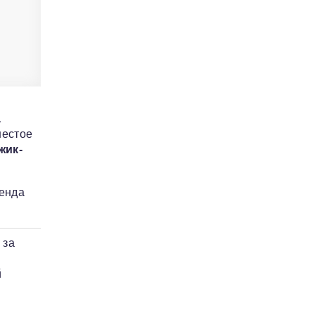
а
шестое
жик-
кенда
 за
й