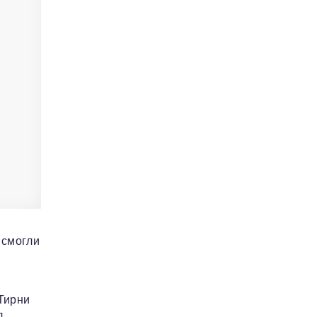
 смогли
Тирни
л