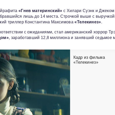
Пейрафита
«Гнев материнский»
с Хилари Суэнк и Джеком
обравшийся лишь до 14 места. Строчкой выше с выручкой
ский триллер Константина Максимова
«Телекинез»
.
оответствии с ожиданиями, стал американский хоррор Тр
дом»
, заработавший 12,8 миллиона и занявший седьмое 
Кадр из фильма
«Телекинез»