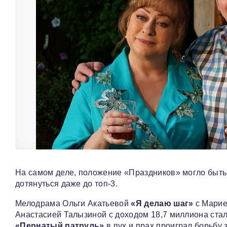
На самом деле, положение «Праздников» могло быть 
дотянуться даже до топ‑3.
Мелодрама Ольги Акатьевой
«Я делаю шаг»
с Марие
Анастасией Талызиной с доходом 18,7 миллиона стал
«Пернатый патруль»
в пух и прах проиграл борьбу