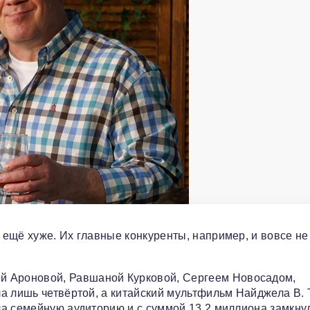
ещё хуже. Их главные конкуренты, например, и вовсе не
й Ароновой, Равшаной Курковой, Сергеем Новосадом,
а лишь четвёртой, а китайский мультфильм Найджела В. 
 за семейную аудиторию и с суммой 13,2 миллиона замкну