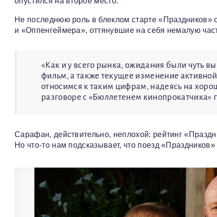
опустился на второе место.
Не последнюю роль в блеклом старте «Праздников» 
и «Оппенгеймера», оттянувшие на себя немалую част
«Как и у всего рынка, ожидания были чуть вы
фильм, а также текущее изменение активно
относимся к таким цифрам, надеясь на хоро
разговоре с «Бюллетенем кинопрокатчика» 
Сарафан, действительно, неплохой: рейтинг «Праздни
Но что‑то нам подсказывает, что поезд «Праздников»