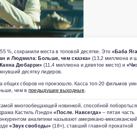
 55 %, сохранили места в топовой десятке. Это
«Баба Яг
ан и Людмила: Больше, чем сказка»
(13,2 миллиона и 
Жанна Дюбарри»
(11,4 миллиона и девятое место) и
«Чи
мкнувший десятку лидеров.
а общих сборов не произошло. Касса топ‑20 фильмов уи
еньше, чем в
предыдущие выходные
.
 самой многообещающей новинкой, способной побороться
одрама Кастиль Лэндон
«После. Навсегда»
– пятая часть
онкурентом аналитики называют американо-мексикански
ерде
«Звук свободы»
(18+), ставший главной прокатной