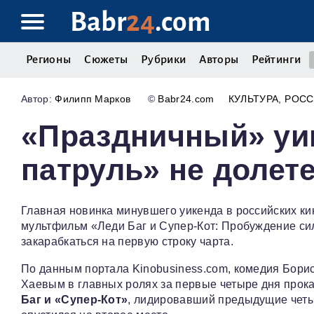
Babr
24
.com
Регионы
Сюжеты
Рубрики
Авторы
Рейтинги
Филипп Марков
©
Babr24.com
КУЛЬТУРА
РОСС
«Праздничный» уи
патруль» не долет
Главная новинка минувшего уикенда в российских ки
мультфильм «Леди Баг и Супер‑Кот: Пробуждение сил
закарабкаться на первую строку чарта.
По данным портала Kinobusiness.соm, комедия Бори
Хаевым в главных ролях за первые четыре дня прока
Баг и «Супер‑Кот»
, лидировавший предыдущие четыр