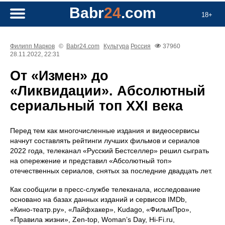
Babr
24
.com
18+
Филипп Марков
©
Babr24.com
Культура
Россия
37960
28.11.2022, 22:31
От «Измен» до
«Ликвидации». Абсолютный
сериальный топ XXI века
Перед тем как многочисленные издания и видеосервисы
начнут составлять рейтинги лучших фильмов и сериалов
2022 года, телеканал «Русский Бестселлер» решил сыграть
на опережение и представил «Абсолютный топ»
отечественных сериалов, снятых за последние двадцать лет.
Как сообщили в пресс-службе телеканала, исследование
основано на базах данных изданий и сервисов IMDb,
«Кино‑театр.ру», «Лайфхакер», Kudago, «ФильмПро»,
«Правила жизни», Zen‑top, Woman’s Day, Hi‑Fi.ru,