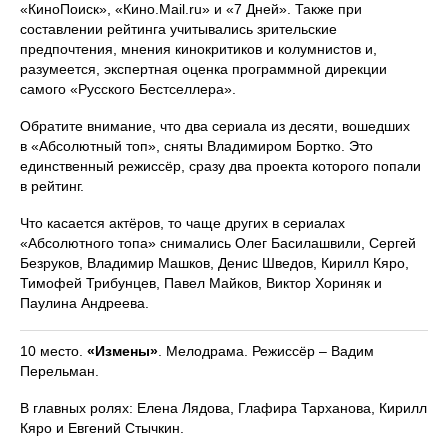
«КиноПоиск», «Кино.Mail.ru» и «7 Дней». Также при
составлении рейтинга учитывались зрительские
предпочтения, мнения кинокритиков и колумнистов и,
разумеется, экспертная оценка программной дирекции
самого «Русского Бестселлера».
Обратите внимание, что два сериала из десяти, вошедших
в «Абсолютный топ», сняты Владимиром Бортко. Это
единственный режиссёр, сразу два проекта которого попали
в рейтинг.
Что касается актёров, то чаще других в сериалах
«Абсолютного топа» снимались Олег Басилашвили, Сергей
Безруков, Владимир Машков, Денис Шведов, Кирилл Кяро,
Тимофей Трибунцев, Павел Майков, Виктор Хориняк и
Паулина Андреева.
10 место.
«Измены»
. Мелодрама. Режиссёр – Вадим
Перельман.
В главных ролях: Елена Лядова, Глафира Тарханова, Кирилл
Кяро и Евгений Стычкин.