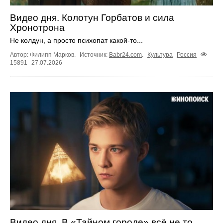
Видео дня. Колотун Горбатов и сила
Хронотрона
Не колдун, а просто психопат какой‑то...
Автор: Филипп Марков.
Источник:
Babr24.com
.
Культура
Россия
15891
27.07.2026
Видео дня. В «Тайном городе» всё не то,