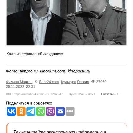
Кадр из сериала «Ликвидация»
Фото: filmpro.ru, kinorium.соm, kinopoisk.ru
Филипп Марков
©
Babr24.com
Культура
Россия
37960
28.11.2022, 22:31
URL: https://m.babr24.com/?IDE=237947
Bytes: 5543 / 3971
Скачать PDF
Поделиться в соцсетях:
Также читайте эксклюзивную информацию в