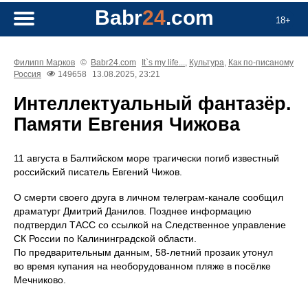
Babr
24
.com
18+
Филипп Марков
©
Babr24.com
It`s my life...
,
Культура
,
Как по-писаному
Россия
149658
13.08.2025, 23:21
Интеллектуальный фантазёр.
Памяти Евгения Чижова
11 августа в Балтийском море трагически погиб известный
российский писатель Евгений Чижов.
О смерти своего друга в личном телеграм-канале сообщил
драматург Дмитрий Данилов. Позднее информацию
подтвердил ТАСС со ссылкой на Следственное управление
СК России по Калининградской области.
По предварительным данным, 58‑летний прозаик утонул
во время купания на необорудованном пляже в посёлке
Мечниково.