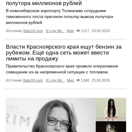
полутора миллионов рублей
В новосибирском аэропорту Толмачево сотрудники
таможенного поста пресекли попытку вывоза полутора
миллионов рублей.
Источник:
Babr24.com
.
It`s my life...
Мир
1227
29.06.2026
Власти Красноярского края ищут бензин за
рубежом. Ещё одна сеть может ввести
лимиты на продажу
Правительство Красноярского края провело оперативное
совещание из-за напряженной ситуации с топливом.
Источник:
Babr24.com
.
It`s my life...
Мир
1386
25.06.2026