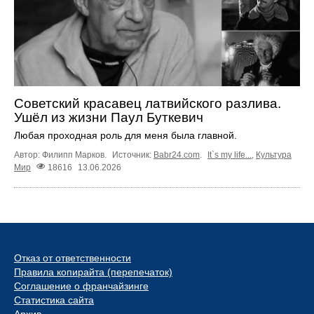
Советский красавец латвийского разлива.
Ушёл из жизни Паул Буткевич
Любая проходная роль для меня была главной.
Автор: Филипп Марков.
Источник:
Babr24.com
.
It`s my life...
,
Культура
Мир
18616
13.06.2026
Отказ от ответственности
Правила копирайта (перепечаток)
Соглашение о франчайзинге
Статистика сайта
Архив