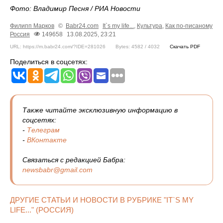
Фото: Владимир Песня / РИА Новости
Филипп Марков
©
Babr24.com
It`s my life...
,
Культура
,
Как по-писаному
Россия
149658
13.08.2025, 23:21
URL: https://m.babr24.com/?IDE=281026
Bytes: 4582 / 4032
Скачать PDF
Поделиться в соцсетях:
Также читайте эксклюзивную информацию в
соцсетях:
-
Телеграм
-
ВКонтакте
Связаться с редакцией Бабра:
newsbabr@gmail.com
ДРУГИЕ СТАТЬИ И НОВОСТИ В РУБРИКЕ "IT`S MY
LIFE..." (РОССИЯ)