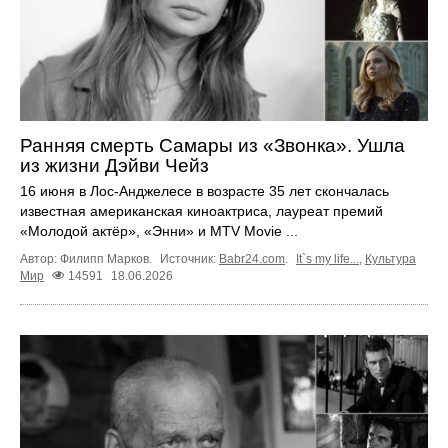
Ранняя смерть Самары из «Звонка». Ушла
из жизни Дэйви Чейз
16 июня в Лос-Анджелесе в возрасте 35 лет скончалась
известная американская киноактриса, лауреат премий
«Молодой актёр», «Энни» и MTV Movie ...
Автор: Филипп Марков.
Источник:
Babr24.com
.
It`s my life...
,
Культура
Мир
14591
18.06.2026