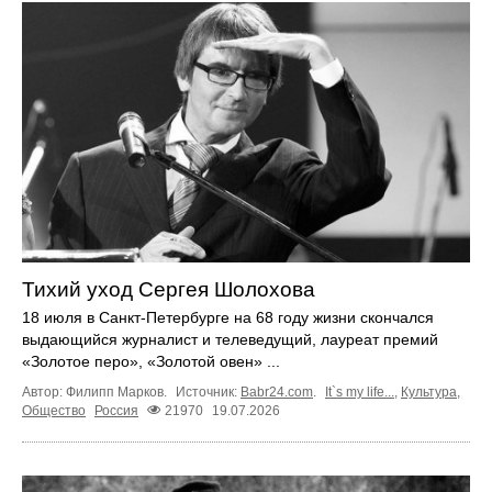
Тихий уход Сергея Шолохова
18 июля в Санкт-Петербурге на 68 году жизни скончался
выдающийся журналист и телеведущий, лауреат премий
«Золотое перо», «Золотой овен» ...
Автор: Филипп Марков.
Источник:
Babr24.com
.
It`s my life...
,
Культура
,
Общество
Россия
21970
19.07.2026