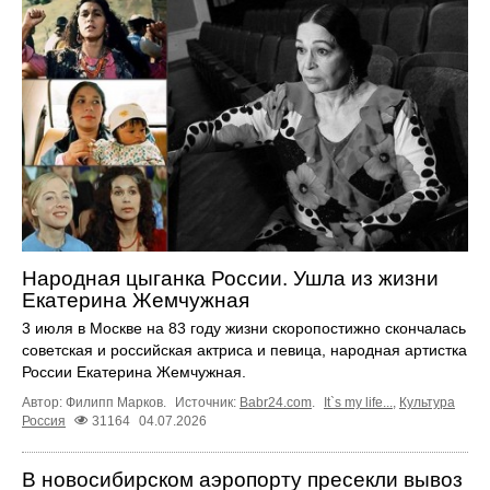
Народная цыганка России. Ушла из жизни
Екатерина Жемчужная
3 июля в Москве на 83 году жизни скоропостижно скончалась
советская и российская актриса и певица, народная артистка
России Екатерина Жемчужная.
Автор: Филипп Марков.
Источник:
Babr24.com
.
It`s my life...
,
Культура
Россия
31164
04.07.2026
В новосибирском аэропорту пресекли вывоз