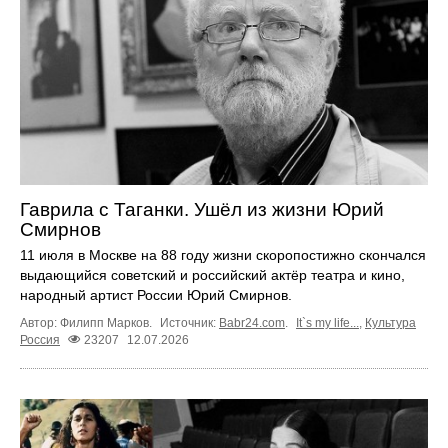
Гаврила с Таганки. Ушёл из жизни Юрий
Смирнов
11 июля в Москве на 88 году жизни скоропостижно скончался
выдающийся советский и российский актёр театра и кино,
народный артист России Юрий Смирнов.
Автор: Филипп Марков.
Источник:
Babr24.com
.
It`s my life...
,
Культура
Россия
23207
12.07.2026