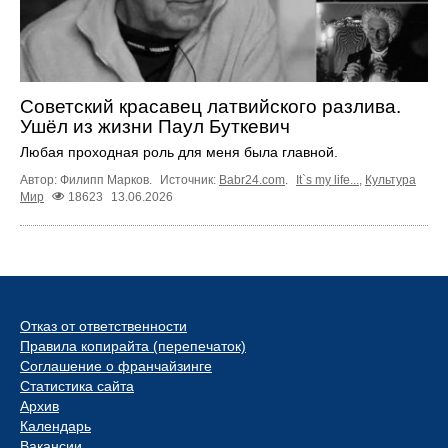
Советский красавец латвийского разлива.
Ушёл из жизни Паул Буткевич
Любая проходная роль для меня была главной.
Автор: Филипп Марков.
Источник:
Babr24.com
.
It`s my life...
,
Культура
Мир
18623
13.06.2026
Отказ от ответственности
Правила копирайта (перепечаток)
Соглашение о франчайзинге
Статистика сайта
Архив
Календарь
Вакансии