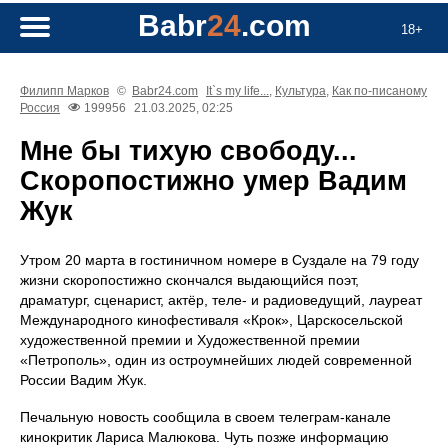
Babr
24
.com
18+
Филипп Марков
©
Babr24.com
It`s my life...
,
Культура
,
Как по-писаному
Россия
199956
21.03.2025, 02:25
Мне бы тихую свободу...
Скоропостижно умер Вадим
Жук
Утром 20 марта в гостиничном номере в Суздале на 79 году
жизни скоропостижно скончался выдающийся поэт,
драматург, сценарист, актёр, теле- и радиоведущий, лауреат
Международного кинофестиваля «Крок», Царскосельской
художественной премии и Художественной премии
«Петрополь», один из остроумнейших людей современной
России Вадим Жук.
Печальную новость сообщила в своем телеграм-канале
кинокритик Лариса Малюкова. Чуть позже информацию