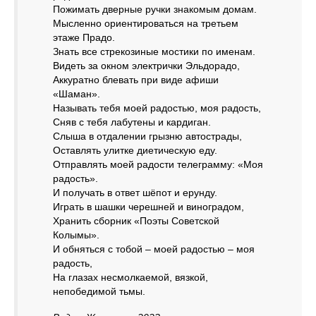
Пожимать дверные ручки знакомым домам.
Мысленно ориентироваться на третьем
этаже Прадо.
Знать все стрекозиные мостики по именам.
Видеть за окном электрички Эльдорадо,
Аккуратно блевать при виде афиши
«Шаман».
Называть тебя моей радостью, моя радость,
Сняв с тебя лабутены и кардиган.
Слыша в отдалении грызню автострады,
Оставлять улитке диетическую еду.
Отправлять моей радости телеграмму: «Моя
радость».
И получать в ответ шёпот и ерунду.
Играть в шашки черешней и виноградом,
Хранить сборник «Поэты Советской
Колымы».
И обняться с тобой – моей радостью – моя
радость,
На глазах несмолкаемой, вязкой,
непобедимой тьмы.