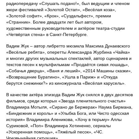
радиопередачу «Слушать подано!», был ведущим и членом
жюри фестивалей «Золотой Остап», «Весёлая коза»,
«Золотой софит», «Крок», «Суздальфест», премии
«Странник». Более двадцати лет был автором,
художественным руководителем и актёром театра-студии
«Четвёртая стена» в Санкт‑Петербурге.
Вадим Жук – автор либретто мюзикла Максима Дунаевского
«Весёлые ребята», оперетты Александра Журбина «Чайка»
и многих других музыкальных спектаклей, автор сценариев и
текстов песен к мультфильмам «Продаётся сивая лошадь»,
«Собачья дверца», «Ваня и леший», «2014 Машины сказки»,
«Возвращение Буратино», «Ушла в Париж» и «Откуда
берутся снежинки?» из киножурнала «Весёлая карусель».
В качестве актёра эпизода Вадим Жук снялся в двух десятков
фильмов, среди которых «Звезда пленительного счастья»
Владимира Мотыля, «Сирано де Бержерак» Наума Бирмана,
«Биндюжник и король» и «Улыбка Бога, или Чисто одесская
история» Владимира Аленикова, «Хочу в тюрьму» Аллы
Суриковой, «Поп» Владимира Хотиненко, сериалы
«Ускоренная помощь», «Тяжёлый песок», «ЧС.
Чрезвычайная ситуация».