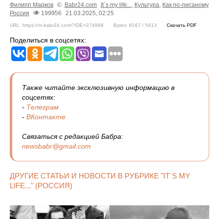
Филипп Марков
©
Babr24.com
It`s my life...
,
Культура
,
Как по-писаному
Россия
199956
21.03.2025, 02:25
URL: https://m.babr24.com/?IDE=274988
Bytes: 6167 / 5413
Скачать PDF
Поделиться в соцсетях:
Также читайте эксклюзивную информацию в
соцсетях:
-
Телеграм
-
ВКонтакте
Связаться с редакцией Бабра:
newsbabr@gmail.com
ДРУГИЕ СТАТЬИ И НОВОСТИ В РУБРИКЕ "IT`S MY
LIFE..." (РОССИЯ)