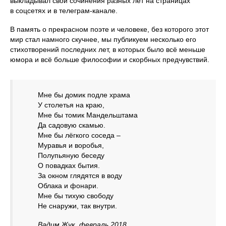
выкладывал свои сочинения разных лет на страницах
в соцсетях и в телеграм-канале.
В память о прекрасном поэте и человеке, без которого этот
мир стал намного скучнее, мы публикуем несколько его
стихотворений последних лет, в которых было всё меньше
юмора и всё больше философии и скорбных предчувствий.
Мне бы домик подле храма
У столетья на краю,
Мне бы томик Мандельштама
Да садовую скамью.
Мне бы лёгкого соседа –
Муравья и воробья,
Полупьяную беседу
О повадках бытия.
За окном глядятся в воду
Облака и фонари.
Мне бы тихую свободу
Не снаружи, так внутри.
Вадим Жук, февраль 2018