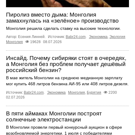
Пиролиз вместо дыма: Монголия
замахнулась на «зелёное» производство
Монголия решила сделать ставку на высокие технологии.
Автор: Есения Линней.
Источник:
Babr24.com
.
Экономика
,
Экология
Монголия
19628
08.07.2026
Инсайд. Почему сибиряки стоят в очередях,
а Монголия без проблем получает дешёвый
российский бензин?
В мае житель Монголии на среднюю медианную зарплату
мог купить 468 литров бензина АИ-95 или 408 литров дизеля.
Источник:
Babr24.com
.
Экономика
Монголия
,
Бурятия
2200
02.07.2026
В пяти аймаках Монголии построят
солнечные электростанции
В Монголии провели первый конкурсный аукцион в сфере
возобновляемой энергетики. 1 июля с победителями