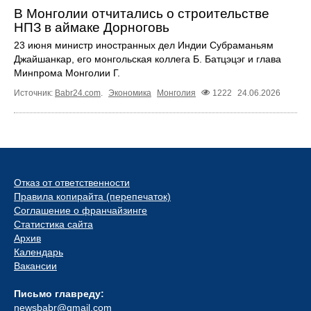
В Монголии отчитались о строительстве
НПЗ в аймаке Дорноговь
23 июня министр иностранных дел Индии Субраманьям
Джайшанкар, его монгольская коллега Б. Батцэцэг и глава
Минпрома Монголии Г.
Источник:
Babr24.com
.
Экономика
Монголия
1222
24.06.2026
Отказ от ответственности
Правила копирайта (перепечаток)
Соглашение о франчайзинге
Статистика сайта
Архив
Календарь
Вакансии
Письмо главреду:
newsbabr@gmail.com