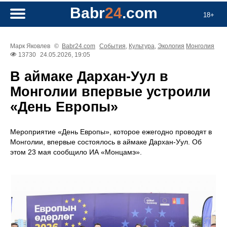
Babr
24
.com
18+
Марк Яковлев
©
Babr24.com
События
,
Культура
,
Экология
Монголия
13730
24.05.2026, 19:05
В аймаке Дархан-Уул в
Монголии впервые устроили
«День Европы»
Мероприятие «День Европы», которое ежегодно проводят в
Монголии, впервые состоялось в аймаке Дархан-Уул. Об
этом 23 мая сообщило ИА «Монцамэ».