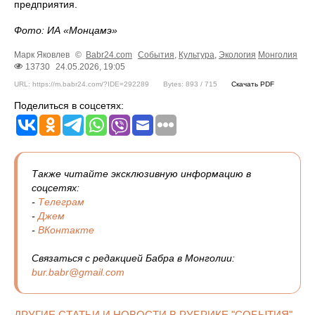
предприятия.
Фото: ИА «Монцамэ»
Марк Яковлев
©
Babr24.com
События
,
Культура
,
Экология
Монголия
13730
24.05.2026, 19:05
URL: https://m.babr24.com/?IDE=292289
Bytes: 893 / 715
Скачать PDF
Поделиться в соцсетях:
Также читайте эксклюзивную информацию в
соцсетях:
-
Телеграм
-
Джем
-
ВКонтакте
Связаться с редакцией Бабра в Монголии:
bur.babr@gmail.com
ДРУГИЕ СТАТЬИ И НОВОСТИ В РУБРИКЕ "СОБЫТИЯ"