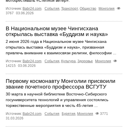
мотофестиваль «Степной ветер».
Источник:
Babr24.com
.
События
,
Транспорт
,
Общество
Монголия
3767
03.06.2026
В Национальном музее Чингисхана
открылась выставка «Буддизм и наука»
2 июня 2026 года в Национальном музее Чингисхана
открылась выставка «Буддизм и наука», призванная
привлечь внимание к взаимосвязи религии, философии ...
Источник:
Babr24.com
.
События
,
Культура
,
Здоровье
Монголия
14215
03.06.2026
Первому космонавту Монголии присвоили
звание почетного профессора ВСГУТУ
30 марта в научной библиотеке Восточно-Сибирского
госуниверситета технологий и управления состоялись
торжественные мероприятия в честь 45-летия ...
Источник:
Babr24.com
.
События
Бурятия
,
Монголия
3771
31.03.2026