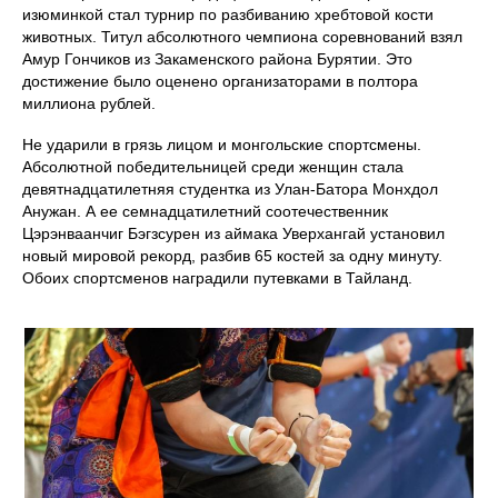
изюминкой стал турнир по разбиванию хребтовой кости
животных. Титул абсолютного чемпиона соревнований взял
Амур Гончиков из Закаменского района Бурятии. Это
достижение было оценено организаторами в полтора
миллиона рублей.
Не ударили в грязь лицом и монгольские спортсмены.
Абсолютной победительницей среди женщин стала
девятнадцатилетняя студентка из Улан-Батора Монхдол
Анужан. А ее семнадцатилетний соотечественник
Цэрэнваанчиг Бэгзсурен из аймака Уверхангай установил
новый мировой рекорд, разбив 65 костей за одну минуту.
Обоих спортсменов наградили путевками в Тайланд.