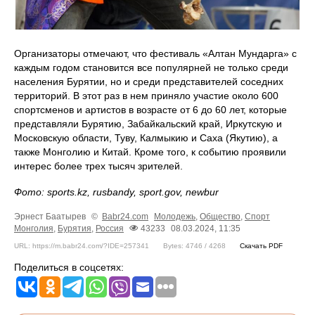
Организаторы отмечают, что фестиваль «Алтан Мундарга» с
каждым годом становится все популярней не только среди
населения Бурятии, но и среди представителей соседних
территорий. В этот раз в нем приняло участие около 600
спортсменов и артистов в возрасте от 6 до 60 лет, которые
представляли Бурятию, Забайкальский край, Иркутскую и
Московскую области, Туву, Калмыкию и Саха (Якутию), а
также Монголию и Китай. Кроме того, к событию проявили
интерес более трех тысяч зрителей.
Фото: sports.kz, rusbandy, sport.gov, newbur
Эрнест Баатырев
©
Babr24.com
Молодежь
,
Общество
,
Спорт
Монголия
,
Бурятия
,
Россия
43233
08.03.2024, 11:35
URL: https://m.babr24.com/?IDE=257341
Bytes: 4746 / 4268
Скачать PDF
Поделиться в соцсетях: