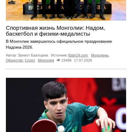
Спортивная жизнь Монголии: Надом,
баскетбол и физики-медалисты
В Монголии завершилось официальное празднование
Надома-2026.
Автор: Эрнест Баатырев.
Источник:
Babr24.com
.
Молодежь
,
Общество
,
Спорт
Монголия
15496
17.07.2026