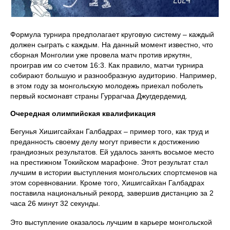
Формула турнира предполагает круговую систему – каждый
должен сыграть с каждым. На данный момент известно, что
сборная Монголии уже провела матч против иркутян,
проиграв им со счетом 16:3. Как правило, матчи турнира
собирают большую и разнообразную аудиторию. Например,
в этом году за монгольскую молодежь приехал поболеть
первый космонавт страны Гуррагчаа Джугдердемид.
Очередная олимпийская квалификация
Бегунья Хишигсайхан Галбадрах – пример того, как труд и
преданность своему делу могут привести к достижению
грандиозных результатов. Ей удалось занять восьмое место
на престижном Токийском марафоне. Этот результат стал
лучшим в истории выступления монгольских спортсменов на
этом соревновании. Кроме того, Хишигсайхан Галбадрах
поставила национальный рекорд, завершив дистанцию за 2
часа 26 минут 32 секунды.
Это выступление оказалось лучшим в карьере монгольской