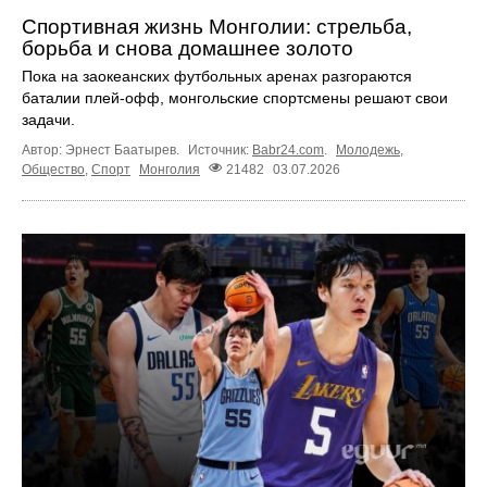
Спортивная жизнь Монголии: стрельба,
борьба и снова домашнее золото
Пока на заокеанских футбольных аренах разгораются
баталии плей-офф, монгольские спортсмены решают свои
задачи.
Автор: Эрнест Баатырев.
Источник:
Babr24.com
.
Молодежь
,
Общество
,
Спорт
Монголия
21482
03.07.2026