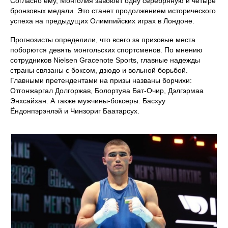
Согласно ему, Монголия завоюет одну серебряную и четыре
бронзовых медали. Это станет продолжением исторического
успеха на предыдущих Олимпийских играх в Лондоне.
Прогнозисты определили, что всего за призовые места
поборются девять монгольских спортсменов. По мнению
сотрудников Nielsen Gracenote Sports, главные надежды
страны связаны с боксом, дзюдо и вольной борьбой.
Главными претендентами на призы названы борчихи:
Отгонжаргал Долгоржав, Болортуяа Бат-Очир, Дэлгэрмаа
Энхсайхан. А также мужчины-боксеры: Басхуу
Ёндонпэрэнлэй и Чинзориг Баатарсух.