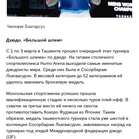
Чинзориг Баатарсух
Дзюдо. «Большой шлем»
С 1 по 3 марта в Ташкенте прошел очередной этап турнира
«Большого шлема» по дзюдо. На татами столичного
спорткомплекса Humo Arena выходили самые именитые
дзюдоисты мира. Среди них была и Сосорбарам
Лхагвасурэн. В весовой категории до 52 килограммов ей
удалось завоевать бронзовую медаль.
Монгольская спортсменка успешно прошла
квалификационную стадию и несколько туров плей-офф. В
схватке за третье место ей ничего не смогла
противопоставить Кокоро Фудзиши из Японии. Таким
образом, медаль ташкентского турнира стала уже шестой в
коллекции Сосорбарам Лхагвасурэн, завоеванных наград на
турнирах под эгидой Международной федерации дзюдо
(IJF).