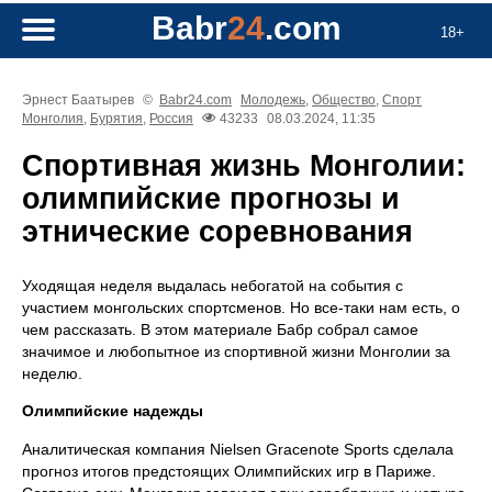
Babr
24
.com
18+
Эрнест Баатырев
©
Babr24.com
Молодежь
,
Общество
,
Спорт
Монголия
,
Бурятия
,
Россия
43233
08.03.2024, 11:35
Спортивная жизнь Монголии:
олимпийские прогнозы и
этнические соревнования
Уходящая неделя выдалась небогатой на события с
участием монгольских спортсменов. Но все-таки нам есть, о
чем рассказать. В этом материале Бабр собрал самое
значимое и любопытное из спортивной жизни Монголии за
неделю.
Олимпийские надежды
Аналитическая компания Nielsen Gracenote Sports сделала
прогноз итогов предстоящих Олимпийских игр в Париже.