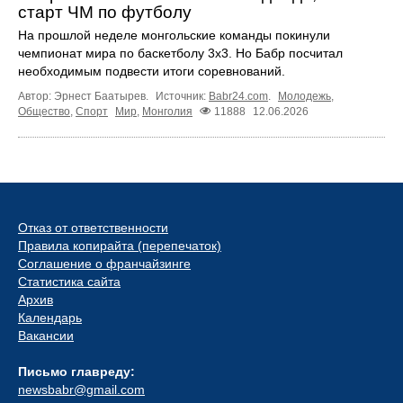
старт ЧМ по футболу
На прошлой неделе монгольские команды покинули
чемпионат мира по баскетболу 3х3. Но Бабр посчитал
необходимым подвести итоги соревнований.
Автор: Эрнест Баатырев.
Источник:
Babr24.com
.
Молодежь
,
Общество
,
Спорт
Мир
,
Монголия
11888
12.06.2026
Отказ от ответственности
Правила копирайта (перепечаток)
Соглашение о франчайзинге
Статистика сайта
Архив
Календарь
Вакансии
Письмо главреду:
newsbabr@gmail.com