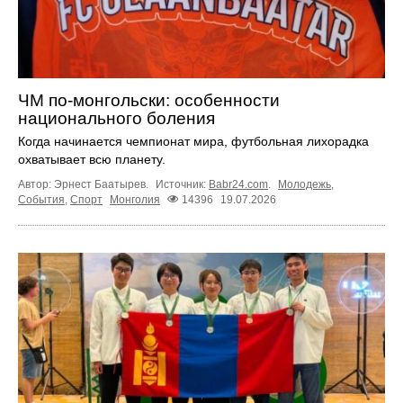
ЧМ по-монгольски: особенности
национального боления
Когда начинается чемпионат мира, футбольная лихорадка
охватывает всю планету.
Автор: Эрнест Баатырев.
Источник:
Babr24.com
.
Молодежь
,
События
,
Спорт
Монголия
14396
19.07.2026