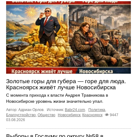
Золотые горы для губера — горе для люда.
Красноярск живёт лучше Новосибирска
С момента прихода к власти Андрея Травникова в
Новосибирске уровень жизни значительно упал.
Автор: Адриан Орлов.
Источник:
Babr24.com
.
Политика
,
Благоустройство
,
Общество
Новосибирск
,
Красноярск
9447
03.08.2026
Выборы в Госдуму по округу №58 в