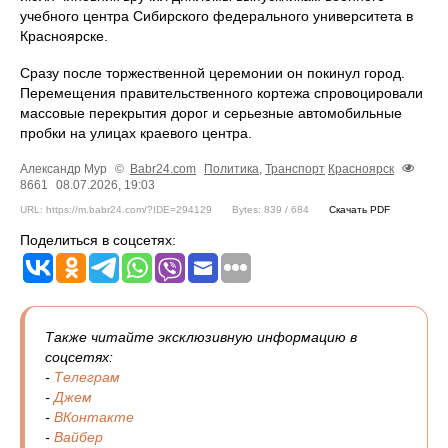
учебного центра Сибирского федерального университета в
Красноярске.
Сразу после торжественной церемонии он покинул город.
Перемещения правительственного кортежа спровоцировали
массовые перекрытия дорог и серьезные автомобильные
пробки на улицах краевого центра.
Александр Мур
©
Babr24.com
Политика
,
Транспорт
Красноярск
8661
08.07.2026, 19:03
URL: https://m.babr24.com/?IDE=294129
Bytes: 839 / 684
Скачать PDF
Поделиться в соцсетях:
Также читайте эксклюзивную информацию в
соцсетях:
-
Телеграм
-
Джем
-
ВКонтакте
-
Вайбер