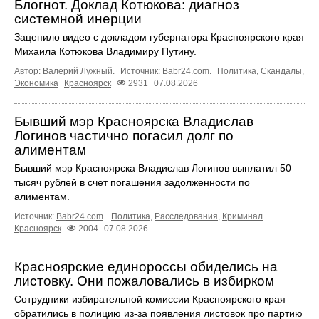
Блогнот. Доклад Котюкова: диагноз
системной инерции
Зацепило видео с докладом губернатора Красноярского края
Михаила Котюкова Владимиру Путину.
Автор: Валерий Лужный.
Источник:
Babr24.com
.
Политика
,
Скандалы
,
Экономика
Красноярск
2931
07.08.2026
Бывший мэр Красноярска Владислав
Логинов частично погасил долг по
алиментам
Бывший мэр Красноярска Владислав Логинов выплатил 50
тысяч рублей в счет погашения задолженности по
алиментам.
Источник:
Babr24.com
.
Политика
,
Расследования
,
Криминал
Красноярск
2004
07.08.2026
Красноярские единороссы обиделись на
листовку. Они пожаловались в избирком
Сотрудники избирательной комиссии Красноярского края
обратились в полицию из-за появления листовок про партию