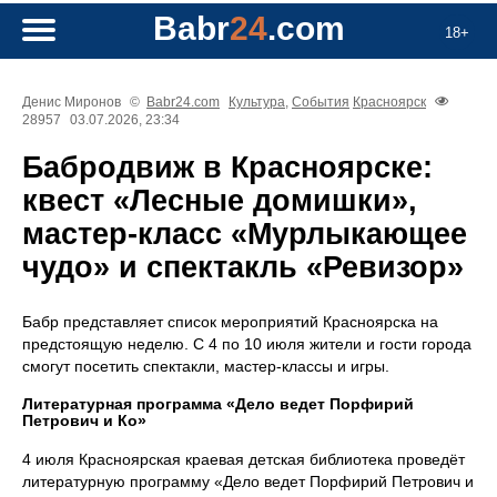
Babr
24
.com
18+
Денис Миронов
©
Babr24.com
Культура
,
События
Красноярск
28957
03.07.2026, 23:34
Бабродвиж в Красноярске:
квест «Лесные домишки»,
мастер-класс «Мурлыкающее
чудо» и спектакль «Ревизор»
Бабр представляет список мероприятий Красноярска на
предстоящую неделю. С 4 по 10 июля жители и гости города
смогут посетить спектакли, мастер-классы и игры.
Литературная программа «Дело ведет Порфирий
Петрович и Ко»
4 июля Красноярская краевая детская библиотека проведёт
литературную программу «Дело ведет Порфирий Петрович и