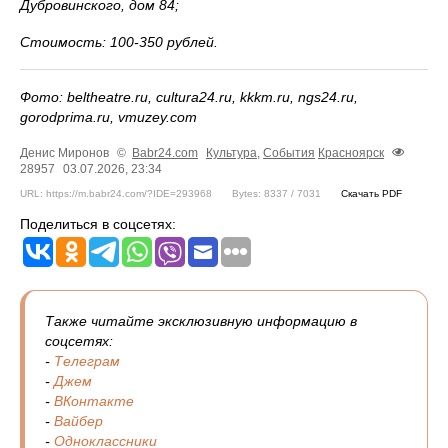
Дубровинского, дом 84;
Стоимость: 100-350 рублей.
Фото: beltheatre.ru, cultura24.ru, kkkm.ru, ngs24.ru,
gorodprima.ru, vmuzey.com
Денис Миронов
©
Babr24.com
Культура
,
События
Красноярск
28957
03.07.2026, 23:34
URL: https://m.babr24.com/?IDE=293968
Bytes: 8337 / 7031
Скачать PDF
Поделиться в соцсетях:
Также читайте эксклюзивную информацию в
соцсетях:
-
Телеграм
-
Джем
-
ВКонтакте
-
Вайбер
-
Одноклассники