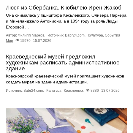
Люся из Сбербанка. К юбилею Ирен Жакоб
Она снималась у Кшиштофа Кесьлёвского, Оливера Паркера
и Микеланджело Антониони, а в 1994 году за роль Люды
Егоровой ...
Автор: Филипп Марков.
Источник:
Babr24.com
.
Культура
,
События
Мир
15970
15.07.2026
Краеведческий музей предложил
художникам расписать административное
здание
Красноярский краеведческий музей приглашает художников
создать мурал на здании администрации.
Источник:
Babr24.com
.
Культура
Красноярск
8386
13.07.2026