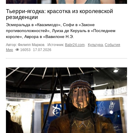
Тьерри-ягодка: красотка из королевской
резиденции
Эсмеральда в «Квазимодо», Софи в «Законе
противоположностей», Луиза де Керуаль в «Последнем
короле», Аврора в «Вавилоне Н.Э.
Автор: Филипп Марков.
Источник:
Babr24.com
.
Культура
,
События
Мир
16053
17.07.2026