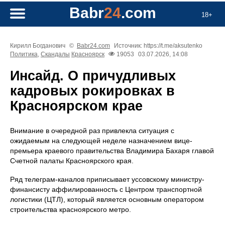
Babr
24
.com
18+
Кирилл Богданович
©
Babr24.com
Источник: https://t.me/aksutenko
Политика
,
Скандалы
Красноярск
19053
03.07.2026, 14:08
Инсайд. О причудливых
кадровых рокировках в
Красноярском крае
Внимание в очередной раз привлекла ситуация с
ожидаемым на следующей неделе назначением вице-
премьера краевого правительства Владимира Бахаря главой
Счетной палаты Красноярского края.
Ряд телеграм-каналов приписывает уссовскому министру-
финансисту аффилированность с Центром транспортной
логистики (ЦТЛ), который является основным оператором
строительства красноярского метро.