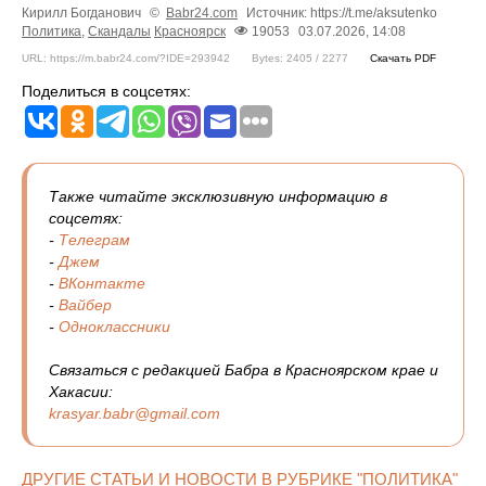
Кирилл Богданович
©
Babr24.com
Источник: https://t.me/aksutenko
Политика
,
Скандалы
Красноярск
19053
03.07.2026, 14:08
URL: https://m.babr24.com/?IDE=293942
Bytes: 2405 / 2277
Скачать PDF
Поделиться в соцсетях:
Также читайте эксклюзивную информацию в
соцсетях:
-
Телеграм
-
Джем
-
ВКонтакте
-
Вайбер
-
Одноклассники
Связаться с редакцией Бабра в Красноярском крае и
Хакасии:
krasyar.babr@gmail.com
ДРУГИЕ СТАТЬИ И НОВОСТИ В РУБРИКЕ "ПОЛИТИКА"