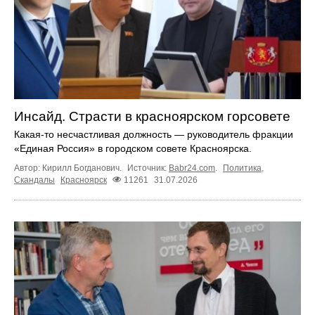
Инсайд. Страсти в красноярском горсовете
Какая-то несчастливая должность — руководитель фракции
«Единая Россия» в городском совете Красноярска.
Автор: Кирилл Богданович.
Источник:
Babr24.com
.
Политика
,
Скандалы
Красноярск
11261
31.07.2026