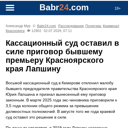
Babr
24
.com
18+
Александр Мур
©
Babr24.com
Расследования
,
Политика
,
Криминал
Красноярск
12902
02.07.2026, 07:11
Кассационный суд оставил в
силе приговор бывшему
премьеру Красноярского
края Лапшину
Восьмой кассационный суд в Кемерове отклонил жалобу
бывшего председателя правительства Красноярского края
Юрия Лапшина и признал вынесенный ему приговор
законным. В марте 2025 года экс-чиновника приговорили к
3,5 года колонии общего режима за превышение
должностных полномочий. В августе того же года краевой
суд оставил это решение в силе.
По данным следствия, в 2019 году Лапшин незаконно