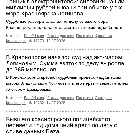
Тайник в электрощитовой: силовики нашли
миллионы рублей и юани при обыске у экс-
мэра Красноярска Логинова
Судебные разбирательства по делу бывшего мэра
Красноярска продолжают раскрывать новые подробности.
Источник:
Babr24.com
.
Расследования
,
Политика
,
Криминал
Красноярск
17773
19.07.2026
В Красноярске начался суд над экс-мэром
Логиновым. Сумма взяток по делу выросла
до 265 миллионов
В Красноярске стартовал судебный процесс над бывшим
мэром Владиславом Логиновым и его первым заместителем
Алексеем Давыдовым.
Источник:
Babr24.com
.
Расследования
,
Политика
,
Скандалы
Красноярск
18282
14.07.2026
Бывшего красноярского полицейского
перевели под домашний арест по делу о
сливе данных Baza