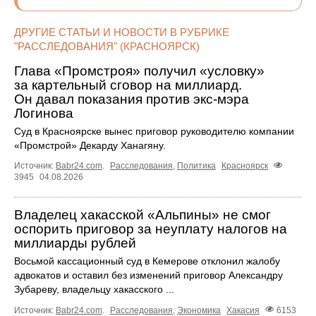
ДРУГИЕ СТАТЬИ И НОВОСТИ В РУБРИКЕ
"РАССЛЕДОВАНИЯ" (КРАСНОЯРСК)
Глава «Промстроя» получил «условку»
за картельный сговор на миллиард.
Он давал показания против экс-мэра
Логинова
Суд в Красноярске вынес приговор руководителю компании
«Промстрой» Декарду Ханагяну.
Источник:
Babr24.com
.
Расследования
,
Политика
Красноярск
3945
04.08.2026
Владелец хакасской «Альпины» не смог
оспорить приговор за неуплату налогов на
миллиарды рублей
Восьмой кассационный суд в Кемерове отклонил жалобу
адвокатов и оставил без изменений приговор Александру
Зубареву, владельцу хакасского ...
Источник:
Babr24.com
.
Расследования
,
Экономика
Хакасия
6153