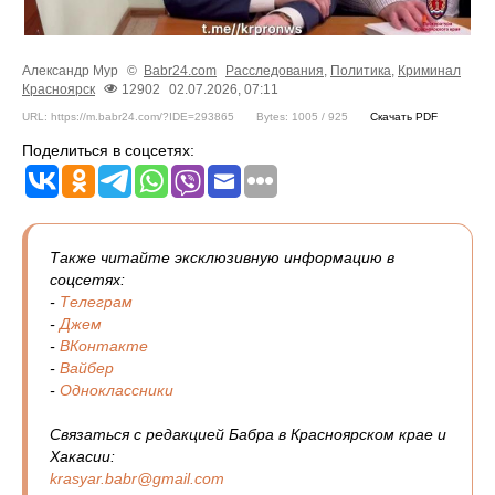
Александр Мур
©
Babr24.com
Расследования
,
Политика
,
Криминал
Красноярск
12902
02.07.2026, 07:11
URL: https://m.babr24.com/?IDE=293865
Bytes: 1005 / 925
Скачать PDF
Поделиться в соцсетях:
Также читайте эксклюзивную информацию в
соцсетях:
-
Телеграм
-
Джем
-
ВКонтакте
-
Вайбер
-
Одноклассники
Связаться с редакцией Бабра в Красноярском крае и
Хакасии:
krasyar.babr@gmail.com