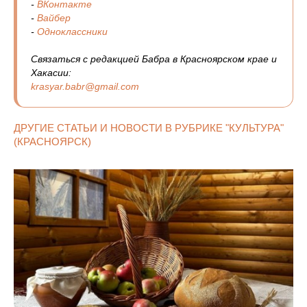
-
ВКонтакте
-
Вайбер
-
Одноклассники
Связаться с редакцией Бабра в Красноярском крае и
Хакасии:
krasyar.babr@gmail.com
ДРУГИЕ СТАТЬИ И НОВОСТИ В РУБРИКЕ "КУЛЬТУРА"
(КРАСНОЯРСК)