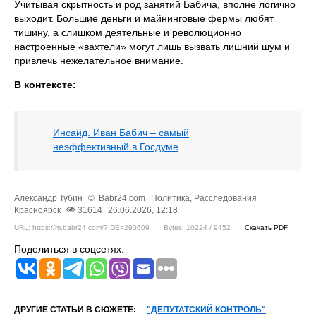
Учитывая скрытность и род занятий Бабича, вполне логично
выходит. Большие деньги и майнинговые фермы любят
тишину, а слишком деятельные и революционно
настроенные «вахтели» могут лишь вызвать лишний шум и
привлечь нежелательное внимание.
В контексте:
Инсайд. Иван Бабич – самый
неэффективный в Госдуме
Александр Тубин
©
Babr24.com
Политика
,
Расследования
Красноярск
31614
26.06.2026, 12:18
URL: https://m.babr24.com/?IDE=293609
Bytes: 10224 / 9452
Скачать PDF
Поделиться в соцсетях:
ДРУГИЕ СТАТЬИ В СЮЖЕТЕ:
"ДЕПУТАТСКИЙ КОНТРОЛЬ"