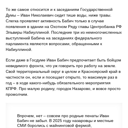
То же самое относится и к заседаниям Государственной
Думы – Иван Николаевич сидит тише воды, ниже травы.
Слегка проявляет активность Бабич только в случае
появления в здании на Охотном Ряду главы Центробанка РФ
Эльвиры Набиуллиной. Последние три из немногочисленных
выступлений Бабича на заседаниях федерального
парламента являются вопросами, обращенными к
Набиуллиной.
Если даже в Госдуме Иван Бабич предпочитает быть бойцом
невидимого фронта, что уж говорить про работу на земле.
Свой территориальный округ в целом и Красноярский край в
частности он, если и посещает открыто, то максимум раз в
год – в ходе какого-нибудь обязательного мероприятия
КПРФ. Про малую родину, городок Назарово, и вовсе просто
промолчим.
Впрочем, нет – совсем про родные пенаты Иван
Бабич не забыл. В 2025 году назаровцы и местные
СМИ боролись с майнинговой фермой,