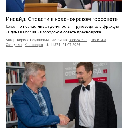
Инсайд. Страсти в красноярском горсовете
Какая-то несчастливая должность — руководитель фракции
«Единая Россия» в городском совете Красноярска.
Автор: Кирилл Богданович.
Источник:
Babr24.com
.
Политика
,
Скандалы
Красноярск
11374
31.07.2026