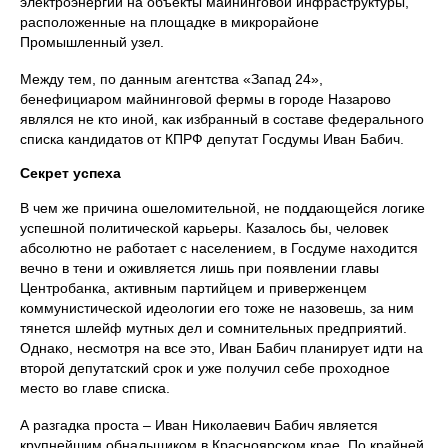
электроэнергии на объекты майнинговой инфраструктуры,
расположенные на площадке в микрорайоне
Промышленный узел.
Между тем, по данным агентства «Запад 24»,
бенефициаром майнинговой фермы в городе Назарово
являлся не кто иной, как избранный в составе федерального
списка кандидатов от КПРФ депутат Госдумы Иван Бабич.
Секрет успеха
В чем же причина ошеломительной, не поддающейся логике
успешной политической карьеры. Казалось бы, человек
абсолютно не работает с населением, в Госдуме находится
вечно в тени и оживляется лишь при появлении главы
Центробанка, активным партийцем и приверженцем
коммунистической идеологии его тоже не назовешь, за ним
тянется шлейф мутных дел и сомнительных предприятий.
Однако, несмотря на все это, Иван Бабич планирует идти на
второй депутатский срок и уже получил себе проходное
место во главе списка.
А разгадка проста – Иван Николаевич Бабич является
крупнейшим обнальщиком в Красноярском крае. По крайней