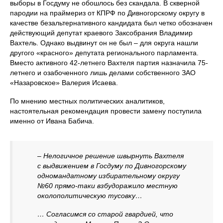
выборы в Госдуму не обошлось без скандала. В скверной
пародии на праймериз от КПРФ по Дивногорскому округу в
качестве безальтернативного кандидата был четко обозначен
действующий депутат краевого Заксобрания Владимир
Вахтель. Однако выдвинут он не был – для округа нашли
другого «красного» депутата регионального парламента.
Вместо активного 42-летнего Вахтеля партия назначила 75-
летнего и озабоченного лишь делами собственного ЗАО
«Назаровское» Валерия Исаева.
По мнению местных политических аналитиков,
настоятельная рекомендация провести замену поступила
именно от Ивана Бабича.
– Нелогичное решение швырнуть Вахтеля
с выдвижением в Госдуму по Дивногорскому
одномандатному избирательному округу
№60 прямо-таки взбудоражило местную
околополитическую тусовку…
… Согласимся со старой гвардией, что